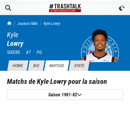
TrashTalk Actu NBA
Joueurs NBA
Kyle
Lowry
Kyle
Lowry
SIXERS
·
#
7
·
PG
HOME
BIO
MATCHS
STATS
Matchs de
Kyle Lowry
pour la saison
Saison 1981-82