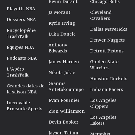
Kevin Durant
Chicago Bulls
Playoffs NBA
Ja Morant
Cleveland
Cavaliers
Dossiers NBA
Kyrie Irving
Dallas Mavericks
Encyclopédie
Luka Doncic
TrashTalk
Denver Nuggets
Anthony
Équipes NBA
Edwards
Detroit Pistons
Podcasts NBA
James Harden
Golden State
Warriors
L'Apéro
Nikola Jokic
TrashTalk
Houston Rockets
Giannis
Grandes dates de
Antetokounmpo
Indiana Pacers
la saison NBA
Evan Fournier
Los Angeles
Incroyable
Clippers
Brocante Sports
Zion Williamson
Los Angeles
Devin Booker
Lakers
Jayson Tatum
Memphis