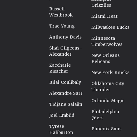
Grizzlies
Russell
Westbrook
Miami Heat
Trae Young
Milwaukee Bucks
Anthony Davis
Minnesota
Timberwolves
Shai Gilgeous-
Alexander
New Orleans
Pelicans
Zaccharie
Risacher
New York Knicks
Bilal Coulibaly
Oklahoma City
Thunder
Alexandre Sarr
Orlando Magic
Tidjane Salaün
Philadelphia
Joel Embiid
76ers
Tyrese
Phoenix Suns
Haliburton