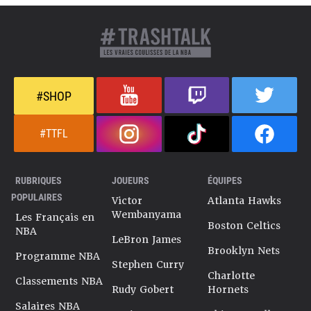
#SHOP
#TTFL
RUBRIQUES
JOUEURS
ÉQUIPES
POPULAIRES
Victor
Atlanta Hawks
Wembanyama
Les Français en
Boston Celtics
NBA
LeBron James
Brooklyn Nets
Programme NBA
Stephen Curry
Charlotte
Classements NBA
Rudy Gobert
Hornets
Salaires NBA