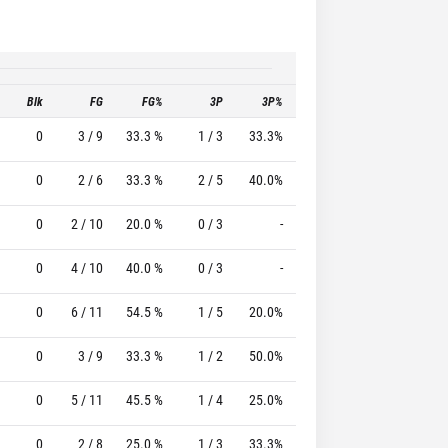
Blk
FG
FG%
3P
3P%
FT
FT%
T
0
3 / 9
33.3 %
1 / 3
33.3%
2 / 2
100.0 %
0
2 / 6
33.3 %
2 / 5
40.0%
2 / 2
100.0 %
0
2 / 10
20.0 %
0 / 3
-
3 / 8
37.5 %
0
4 / 10
40.0 %
0 / 3
-
5 / 5
100.0 %
0
6 / 11
54.5 %
1 / 5
20.0%
0 / 0
0 %
0
3 / 9
33.3 %
1 / 2
50.0%
0 / 1
0 %
0
5 / 11
45.5 %
1 / 4
25.0%
0 / 0
0 %
0
2 / 8
25.0 %
1 / 3
33.3%
4 / 6
66.7 %