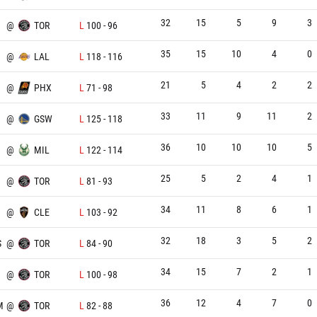
32
15
5
9
3
@
TOR
L
100
-
96
35
15
10
4
0
@
LAL
L
118
-
116
21
5
4
2
2
@
PHX
L
71
-
98
33
11
9
11
2
@
GSW
L
125
-
118
36
10
10
10
5
@
MIL
L
122
-
114
25
5
2
4
1
@
TOR
L
81
-
93
34
11
8
6
1
@
CLE
L
103
-
92
32
18
3
5
2
S
@
TOR
L
84
-
90
34
15
7
2
1
@
TOR
L
100
-
98
36
12
4
7
0
M
@
TOR
L
82
-
88