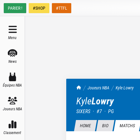
PARIER !
#SHOP
#TTFL
Menu
News
Équipes NBA
TrashTalk Actu NBA
Joueurs NBA
Kyle
Lowry
Kyle
Lowry
Joueurs NBA
SIXERS
·
#
7
·
PG
HOME
BIO
MATCHS
Classement