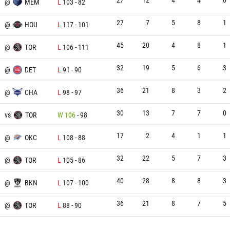
@
MEM
L
103
-
82
27
7
5
8
1
@
HOU
L
117
-
101
45
20
4
8
1
@
TOR
L
106
-
111
32
19
5
6
3
@
DET
L
91
-
90
36
21
8
3
2
@
CHA
L
98
-
97
30
13
7
7
0
vs
TOR
W
106
-
98
17
2
4
1
1
@
OKC
L
108
-
88
32
22
5
7
3
@
TOR
L
105
-
86
40
28
8
8
3
@
BKN
L
107
-
100
36
21
8
7
5
@
TOR
L
88
-
90