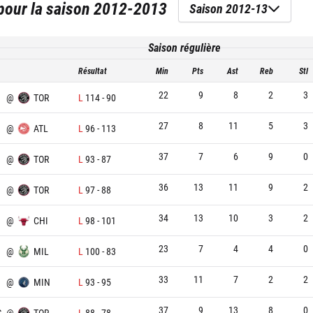
our la saison
2012-2013
Saison 2012-13
Saison régulière
Résultat
Min
Pts
Ast
Reb
Stl
22
9
8
2
3
@
TOR
L
114
-
90
27
8
11
5
3
@
ATL
L
96
-
113
37
7
6
9
0
N
@
TOR
L
93
-
87
36
13
11
9
2
@
TOR
L
97
-
88
34
13
10
3
2
@
CHI
L
98
-
101
23
7
4
4
0
@
MIL
L
100
-
83
33
11
7
2
2
@
MIN
L
93
-
95
37
9
13
8
0
S
@
TOR
L
88
-
78