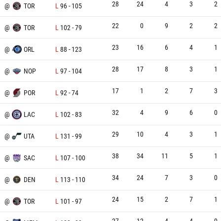
28
24
4
3
2
@
TOR
L
96
-
105
22
0
9
2
2
@
TOR
L
102
-
79
23
16
6
4
1
@
ORL
L
88
-
123
28
17
8
3
1
@
NOP
L
97
-
104
17
1
2
7
3
@
POR
L
92
-
74
32
4
9
6
0
@
LAC
L
102
-
83
29
10
4
3
1
@
UTA
L
131
-
99
38
34
11
5
1
@
SAC
L
107
-
100
34
24
7
3
0
@
DEN
L
113
-
110
24
15
2
7
1
X
@
TOR
L
101
-
97
27
12
4
4
0