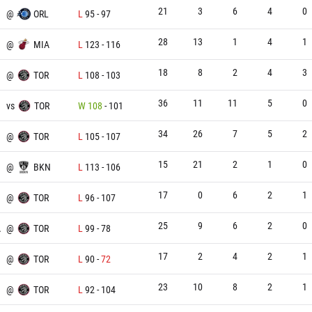
21
3
6
4
0
@
ORL
L
95
-
97
28
13
1
4
1
@
MIA
L
123
-
116
18
8
2
4
3
@
TOR
L
108
-
103
36
11
11
5
0
vs
TOR
W
108
-
101
34
26
7
5
2
@
TOR
L
105
-
107
15
21
2
1
0
@
BKN
L
113
-
106
17
0
6
2
1
@
TOR
L
96
-
107
25
9
6
2
0
A
@
TOR
L
99
-
78
17
2
4
2
1
@
TOR
L
90
-
72
23
10
8
2
1
@
TOR
L
92
-
104