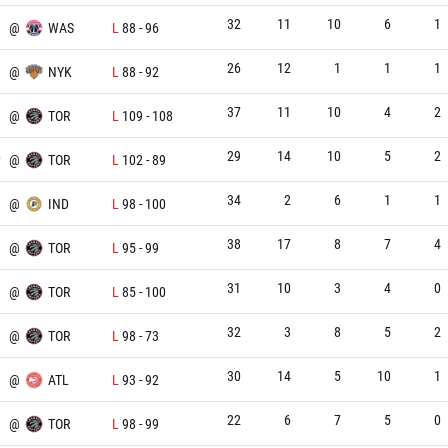
32
11
10
6
1
@
WAS
L
88
-
96
26
12
1
1
1
@
NYK
L
88
-
92
37
11
10
4
2
@
TOR
L
109
-
108
29
14
10
5
2
P
@
TOR
L
102
-
89
34
2
6
1
1
@
IND
L
98
-
100
38
17
8
7
4
@
TOR
L
95
-
99
31
10
3
4
0
@
TOR
L
85
-
100
32
3
8
5
2
@
TOR
L
98
-
73
30
14
5
10
1
@
ATL
L
93
-
92
22
6
7
5
0
@
TOR
L
98
-
99