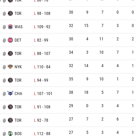
30
9
7
0
0
@
TOR
L
98
-
108
32
15
7
3
0
@
WAS
L
109
-
92
30
4
11
2
2
@
DET
L
82
-
99
34
3
10
7
1
@
TOR
L
88
-
107
32
14
4
4
1
@
NYK
L
110
-
84
35
9
10
1
2
@
TOR
L
94
-
99
38
18
5
7
1
@
CHA
L
107
-
101
29
0
3
4
1
@
TOR
L
91
-
108
27
7
2
6
2
A
@
TOR
L
92
-
78
27
5
3
4
1
@
BOS
L
112
-
88