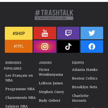
#SHOP
#TTFL
RUBRIQUES
JOUEURS
ÉQUIPES
POPULAIRES
Victor
Atlanta Hawks
Wembanyama
Les Français en
Boston Celtics
NBA
LeBron James
Brooklyn Nets
Programme NBA
Stephen Curry
Charlotte
Classements NBA
Rudy Gobert
Hornets
Salaires NBA