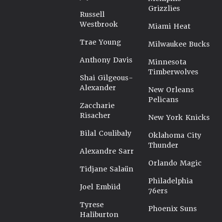
Grizzlies
Russell
Westbrook
Miami Heat
Trae Young
Milwaukee Bucks
Anthony Davis
Minnesota
Timberwolves
Shai Gilgeous-
Alexander
New Orleans
Pelicans
Zaccharie
Risacher
New York Knicks
Bilal Coulibaly
Oklahoma City
Thunder
Alexandre Sarr
Orlando Magic
Tidjane Salaün
Philadelphia
Joel Embiid
76ers
Tyrese
Phoenix Suns
Haliburton