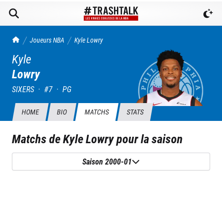
TrashTalk Actu NBA
Joueurs NBA
Kyle
Lowry
Kyle
Lowry
SIXERS
·
#
7
·
PG
HOME
BIO
MATCHS
STATS
Matchs de
Kyle Lowry
pour la saison
Saison 2000-01