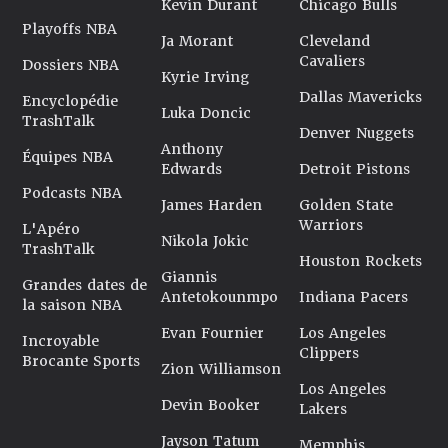
Kevin Durant
Chicago Bulls
Playoffs NBA
Ja Morant
Cleveland
Cavaliers
Dossiers NBA
Kyrie Irving
Dallas Mavericks
Encyclopédie
Luka Doncic
TrashTalk
Denver Nuggets
Anthony
Équipes NBA
Edwards
Detroit Pistons
Podcasts NBA
James Harden
Golden State
Warriors
L'Apéro
Nikola Jokic
TrashTalk
Houston Rockets
Giannis
Grandes dates de
Antetokounmpo
Indiana Pacers
la saison NBA
Evan Fournier
Los Angeles
Incroyable
Clippers
Brocante Sports
Zion Williamson
Los Angeles
Devin Booker
Lakers
Jayson Tatum
Memphis