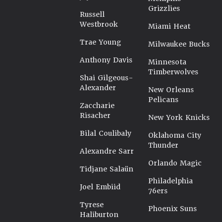
Grizzlies
Russell
Westbrook
Miami Heat
Trae Young
Milwaukee Bucks
Anthony Davis
Minnesota
Timberwolves
Shai Gilgeous-
Alexander
New Orleans
Pelicans
Zaccharie
Risacher
New York Knicks
Bilal Coulibaly
Oklahoma City
Thunder
Alexandre Sarr
Orlando Magic
Tidjane Salaün
Philadelphia
Joel Embiid
76ers
Tyrese
Phoenix Suns
Haliburton