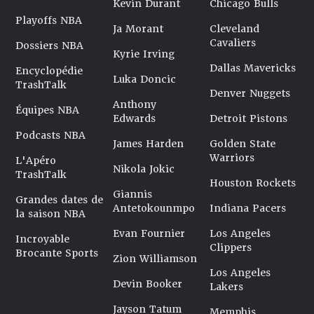
Kevin Durant
Chicago Bulls
Playoffs NBA
Ja Morant
Cleveland
Cavaliers
Dossiers NBA
Kyrie Irving
Dallas Mavericks
Encyclopédie
Luka Doncic
TrashTalk
Denver Nuggets
Anthony
Équipes NBA
Edwards
Detroit Pistons
Podcasts NBA
James Harden
Golden State
Warriors
L'Apéro
Nikola Jokic
TrashTalk
Houston Rockets
Giannis
Grandes dates de
Antetokounmpo
Indiana Pacers
la saison NBA
Evan Fournier
Los Angeles
Incroyable
Clippers
Brocante Sports
Zion Williamson
Los Angeles
Devin Booker
Lakers
Jayson Tatum
Memphis