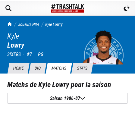
TrashTalk Actu NBA
Joueurs NBA
Kyle
Lowry
Kyle
Lowry
SIXERS
·
#
7
·
PG
HOME
BIO
MATCHS
STATS
Matchs de
Kyle Lowry
pour la saison
Saison 1986-87