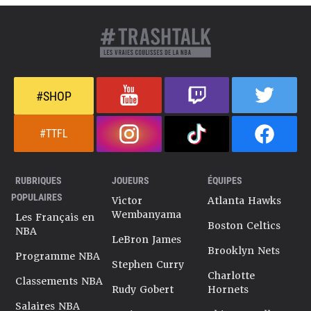
#SHOP
#TTFL
RUBRIQUES
JOUEURS
ÉQUIPES
POPULAIRES
Victor
Atlanta Hawks
Wembanyama
Les Français en
Boston Celtics
NBA
LeBron James
Brooklyn Nets
Programme NBA
Stephen Curry
Charlotte
Classements NBA
Rudy Gobert
Hornets
Salaires NBA