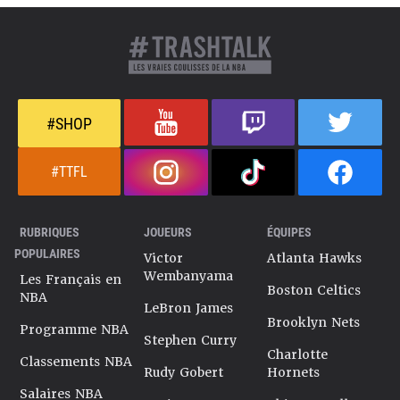
#SHOP
#TTFL
RUBRIQUES
JOUEURS
ÉQUIPES
POPULAIRES
Victor
Atlanta Hawks
Wembanyama
Les Français en
Boston Celtics
NBA
LeBron James
Brooklyn Nets
Programme NBA
Stephen Curry
Charlotte
Classements NBA
Rudy Gobert
Hornets
Salaires NBA