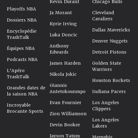
Kevin Durant
Chicago Bulls
Playoffs NBA
Ja Morant
Cleveland
Cavaliers
Dossiers NBA
Kyrie Irving
Dallas Mavericks
Encyclopédie
Luka Doncic
TrashTalk
Denver Nuggets
Anthony
Équipes NBA
Edwards
Detroit Pistons
Podcasts NBA
James Harden
Golden State
Warriors
L'Apéro
Nikola Jokic
TrashTalk
Houston Rockets
Giannis
Grandes dates de
Antetokounmpo
Indiana Pacers
la saison NBA
Evan Fournier
Los Angeles
Incroyable
Clippers
Brocante Sports
Zion Williamson
Los Angeles
Devin Booker
Lakers
Jayson Tatum
Memphis