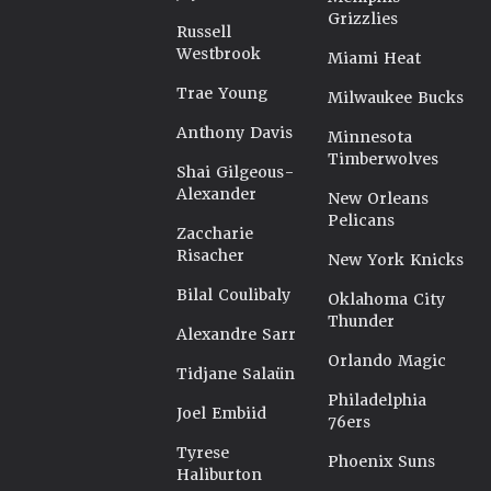
Grizzlies
Russell
Westbrook
Miami Heat
Trae Young
Milwaukee Bucks
Anthony Davis
Minnesota
Timberwolves
Shai Gilgeous-
Alexander
New Orleans
Pelicans
Zaccharie
Risacher
New York Knicks
Bilal Coulibaly
Oklahoma City
Thunder
Alexandre Sarr
Orlando Magic
Tidjane Salaün
Philadelphia
Joel Embiid
76ers
Tyrese
Phoenix Suns
Haliburton