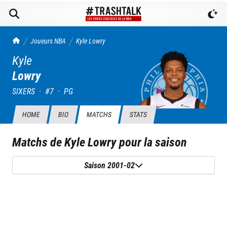
TrashTalk Actu NBA
Joueurs NBA
Kyle
Lowry
Kyle
Lowry
SIXERS
·
#
7
·
PG
HOME
BIO
MATCHS
STATS
Matchs de
Kyle Lowry
pour la saison
Saison 2001-02