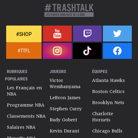
#SHOP
#TTFL
RUBRIQUES
JOUEURS
ÉQUIPES
POPULAIRES
Victor
Atlanta Hawks
Wembanyama
Les Français en
Boston Celtics
NBA
LeBron James
Brooklyn Nets
Programme NBA
Stephen Curry
Charlotte
Classements NBA
Rudy Gobert
Hornets
Salaires NBA
Kevin Durant
Chicago Bulls