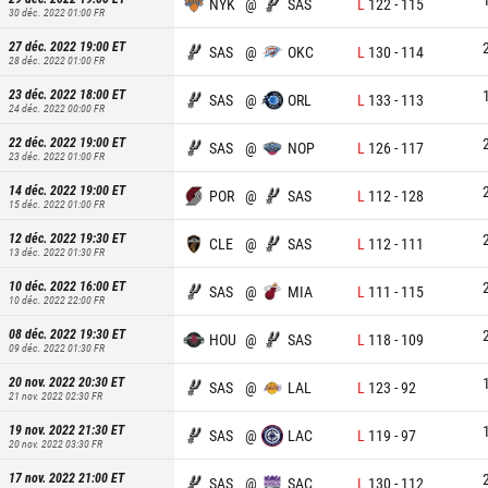
NYK
@
SAS
L
122
-
115
30 déc. 2022 01:00
FR
27 déc. 2022 19:00
ET
SAS
@
OKC
L
130
-
114
28 déc. 2022 01:00
FR
23 déc. 2022 18:00
ET
SAS
@
ORL
L
133
-
113
24 déc. 2022 00:00
FR
22 déc. 2022 19:00
ET
SAS
@
NOP
L
126
-
117
23 déc. 2022 01:00
FR
14 déc. 2022 19:00
ET
POR
@
SAS
L
112
-
128
15 déc. 2022 01:00
FR
12 déc. 2022 19:30
ET
CLE
@
SAS
L
112
-
111
13 déc. 2022 01:30
FR
10 déc. 2022 16:00
ET
SAS
@
MIA
L
111
-
115
10 déc. 2022 22:00
FR
08 déc. 2022 19:30
ET
HOU
@
SAS
L
118
-
109
09 déc. 2022 01:30
FR
20 nov. 2022 20:30
ET
SAS
@
LAL
L
123
-
92
21 nov. 2022 02:30
FR
19 nov. 2022 21:30
ET
SAS
@
LAC
L
119
-
97
20 nov. 2022 03:30
FR
17 nov. 2022 21:00
ET
SAS
@
SAC
L
130
-
112