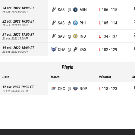
24 oct. 2022 18:00
ET
SAS
@
MIN
L
106
-
115
25 oct. 2022 00:00
FR
22 oct. 2022 16:00
ET
SAS
@
PHI
L
105
-
114
22 oct. 2022 22:00
FR
21 oct. 2022 17:00
ET
SAS
@
IND
L
134
-
137
21 oct. 2022 23:00
FR
19 oct. 2022 18:00
ET
CHA
@
SAS
L
102
-
129
20 oct. 2022 00:00
FR
Playin
Date
Match
Résultat
M
12 avr. 2023 19:30
ET
OKC
@
NOP
L
118
-
123
13 avr. 2023 01:30
FR