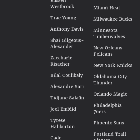
Russell
Westbrook
Miami Heat
Trae Young
Milwaukee Bucks
Anthony Davis
Minnesota
Timberwolves
Shai Gilgeous-
Alexander
New Orleans
Pelicans
Zaccharie
Risacher
New York Knicks
Bilal Coulibaly
Oklahoma City
Thunder
Alexandre Sarr
Orlando Magic
Tidjane Salaün
Philadelphia
Joel Embiid
76ers
Tyrese
Phoenix Suns
Haliburton
Portland Trail
Cade