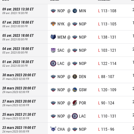
09 avr. 2023 13:30
ET
NOP
@
MIN
L
113
-
108
09 avr. 2023 19:30
FR
07 avr. 2023 18:00
ET
NYK
@
NOP
L
113
-
105
08 avr. 2023 00:00
FR
05 avr. 2023 18:00
ET
MEM
@
NOP
L
138
-
131
06 avr. 2023 00:00
FR
04 avr. 2023 18:00
ET
SAC
@
NOP
L
103
-
121
05 avr. 2023 00:00
FR
01 avr. 2023 18:30
ET
LAC
@
NOP
L
122
-
114
02 avr. 2023 00:30
FR
30 mars 2023 20:00
ET
NOP
@
DEN
L
88
-
107
31 mars 2023 02:00
FR
28 mars 2023 20:00
ET
NOP
@
GSW
L
120
-
109
29 mars 2023 02:00
FR
27 mars 2023 20:00
ET
NOP
@
POR
L
90
-
124
28 mars 2023 02:00
FR
25 mars 2023 21:30
ET
NOP
@
LAC
L
110
-
131
26 mars 2023 02:30
FR
23 mars 2023 19:00
ET
CHA
@
NOP
L
115
-
96
24 mars 2023 00:00
FR