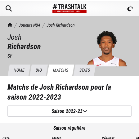
TrashTalk Actu NBA
Joueurs NBA
Josh
Richardson
Josh
Richardson
SF
HOME
BIO
MATCHS
STATS
Matchs de
Josh Richardson
pour la
saison
2022-2023
Saison 2022-23
Saison régulière
Date
Match
Résultat
M