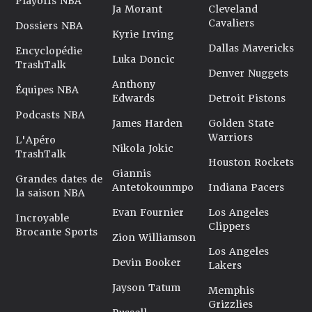
Playoffs NBA
Ja Morant
Cleveland
Cavaliers
Dossiers NBA
Kyrie Irving
Dallas Mavericks
Encyclopédie
Luka Doncic
TrashTalk
Denver Nuggets
Anthony
Équipes NBA
Edwards
Detroit Pistons
Podcasts NBA
James Harden
Golden State
Warriors
L'Apéro
Nikola Jokic
TrashTalk
Houston Rockets
Giannis
Grandes dates de
Antetokounmpo
Indiana Pacers
la saison NBA
Evan Fournier
Los Angeles
Incroyable
Clippers
Brocante Sports
Zion Williamson
Los Angeles
Devin Booker
Lakers
Jayson Tatum
Memphis
Grizzlies