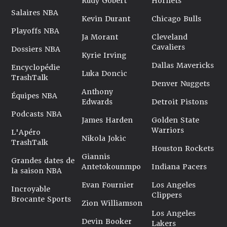
Rudy Gobert
Hornets
Salaires NBA
Kevin Durant
Chicago Bulls
Playoffs NBA
Ja Morant
Cleveland
Cavaliers
Dossiers NBA
Kyrie Irving
Dallas Mavericks
Encyclopédie
Luka Doncic
TrashTalk
Denver Nuggets
Anthony
Équipes NBA
Edwards
Detroit Pistons
Podcasts NBA
James Harden
Golden State
Warriors
L'Apéro
Nikola Jokic
TrashTalk
Houston Rockets
Giannis
Grandes dates de
Antetokounmpo
Indiana Pacers
la saison NBA
Evan Fournier
Los Angeles
Incroyable
Clippers
Brocante Sports
Zion Williamson
Los Angeles
Devin Booker
Lakers