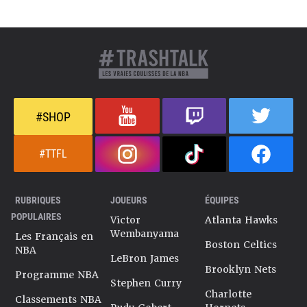
#SHOP
#TTFL
RUBRIQUES
JOUEURS
ÉQUIPES
POPULAIRES
Victor
Atlanta Hawks
Wembanyama
Les Français en
Boston Celtics
NBA
LeBron James
Brooklyn Nets
Programme NBA
Stephen Curry
Charlotte
Classements NBA