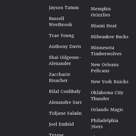
Jayson Tatum
Memphis
Grizzlies
Russell
Westbrook
Miami Heat
Trae Young
Milwaukee Bucks
Anthony Davis
Minnesota
Timberwolves
Shai Gilgeous-
Alexander
New Orleans
Pelicans
Zaccharie
Risacher
New York Knicks
Bilal Coulibaly
Oklahoma City
Thunder
Alexandre Sarr
Orlando Magic
Tidjane Salaün
Philadelphia
Joel Embiid
76ers
Tyrese