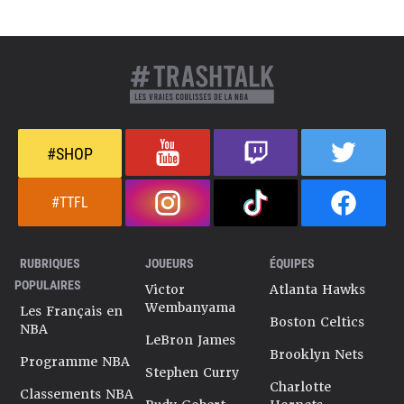
#SHOP
#TTFL
RUBRIQUES
JOUEURS
ÉQUIPES
POPULAIRES
Victor
Atlanta Hawks
Wembanyama
Les Français en
Boston Celtics
NBA
LeBron James
Brooklyn Nets
Programme NBA
Stephen Curry
Charlotte
Classements NBA