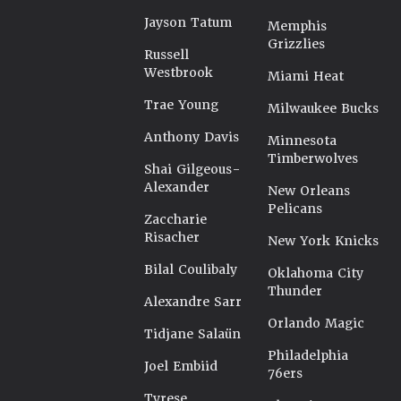
Jayson Tatum
Memphis
Grizzlies
Russell
Westbrook
Miami Heat
Trae Young
Milwaukee Bucks
Anthony Davis
Minnesota
Timberwolves
Shai Gilgeous-
Alexander
New Orleans
Pelicans
Zaccharie
Risacher
New York Knicks
Bilal Coulibaly
Oklahoma City
Thunder
Alexandre Sarr
Orlando Magic
Tidjane Salaün
Philadelphia
Joel Embiid
76ers
Tyrese