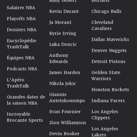
Rudy Gobert
Hornets
Salaires NBA
Kevin Durant
Chicago Bulls
Playoffs NBA
Ja Morant
Cleveland
Cavaliers
Dossiers NBA
Kyrie Irving
Dallas Mavericks
Encyclopédie
Luka Doncic
TrashTalk
Denver Nuggets
Anthony
Équipes NBA
Edwards
Detroit Pistons
Podcasts NBA
James Harden
Golden State
Warriors
L'Apéro
Nikola Jokic
TrashTalk
Houston Rockets
Giannis
Grandes dates de
Antetokounmpo
Indiana Pacers
la saison NBA
Evan Fournier
Los Angeles
Incroyable
Clippers
Brocante Sports
Zion Williamson
Los Angeles
Devin Booker
Lakers