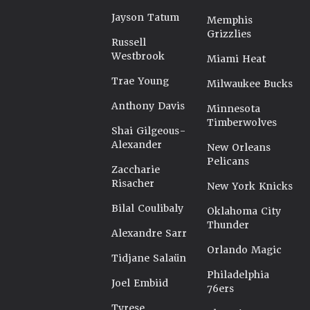
Jayson Tatum
Memphis
Grizzlies
Russell
Westbrook
Miami Heat
Trae Young
Milwaukee Bucks
Anthony Davis
Minnesota
Timberwolves
Shai Gilgeous-
Alexander
New Orleans
Pelicans
Zaccharie
Risacher
New York Knicks
Bilal Coulibaly
Oklahoma City
Thunder
Alexandre Sarr
Orlando Magic
Tidjane Salaün
Philadelphia
Joel Embiid
76ers
Tyrese