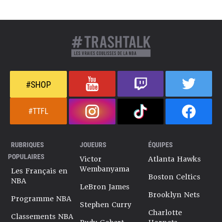
#SHOP
#TTFL
RUBRIQUES
JOUEURS
ÉQUIPES
POPULAIRES
Victor
Atlanta Hawks
Wembanyama
Les Français en
Boston Celtics
NBA
LeBron James
Brooklyn Nets
Programme NBA
Stephen Curry
Charlotte
Classements NBA