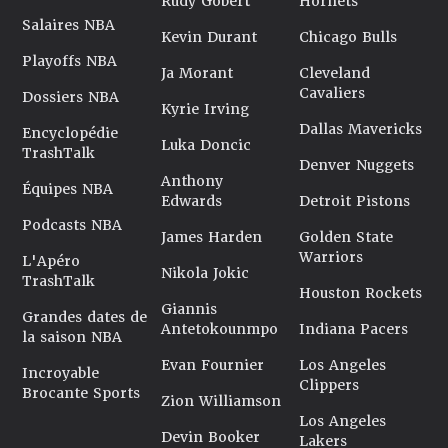
Rudy Gobert
Hornets
Salaires NBA
Kevin Durant
Chicago Bulls
Playoffs NBA
Ja Morant
Cleveland
Cavaliers
Dossiers NBA
Kyrie Irving
Dallas Mavericks
Encyclopédie
Luka Doncic
TrashTalk
Denver Nuggets
Anthony
Équipes NBA
Edwards
Detroit Pistons
Podcasts NBA
James Harden
Golden State
Warriors
L'Apéro
Nikola Jokic
TrashTalk
Houston Rockets
Giannis
Grandes dates de
Antetokounmpo
Indiana Pacers
la saison NBA
Evan Fournier
Los Angeles
Incroyable
Clippers
Brocante Sports
Zion Williamson
Los Angeles
Devin Booker
Lakers