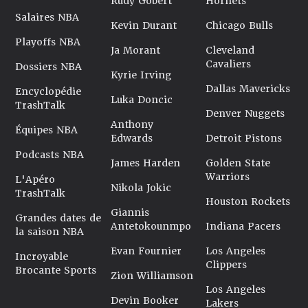
Rudy Gobert
Hornets
Salaires NBA
Kevin Durant
Chicago Bulls
Playoffs NBA
Ja Morant
Cleveland
Cavaliers
Dossiers NBA
Kyrie Irving
Dallas Mavericks
Encyclopédie
Luka Doncic
TrashTalk
Denver Nuggets
Anthony
Équipes NBA
Edwards
Detroit Pistons
Podcasts NBA
James Harden
Golden State
Warriors
L'Apéro
Nikola Jokic
TrashTalk
Houston Rockets
Giannis
Grandes dates de
Antetokounmpo
Indiana Pacers
la saison NBA
Evan Fournier
Los Angeles
Incroyable
Clippers
Brocante Sports
Zion Williamson
Los Angeles
Devin Booker
Lakers