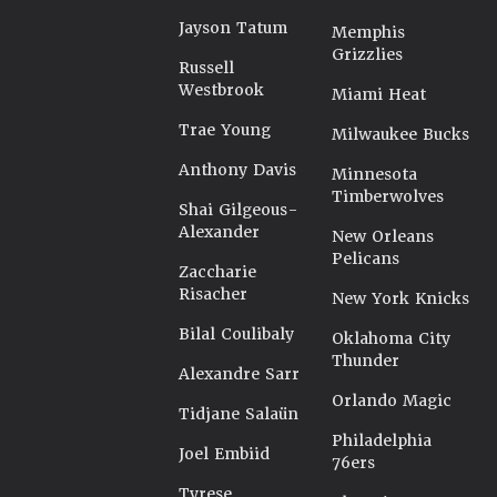
Jayson Tatum
Memphis
Grizzlies
Russell
Westbrook
Miami Heat
Trae Young
Milwaukee Bucks
Anthony Davis
Minnesota
Timberwolves
Shai Gilgeous-
Alexander
New Orleans
Pelicans
Zaccharie
Risacher
New York Knicks
Bilal Coulibaly
Oklahoma City
Thunder
Alexandre Sarr
Orlando Magic
Tidjane Salaün
Philadelphia
Joel Embiid
76ers
Tyrese