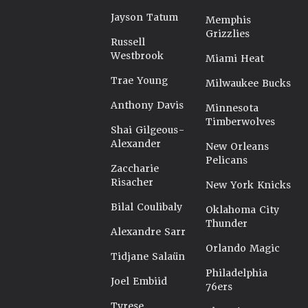
Jayson Tatum
Memphis
Grizzlies
Russell
Westbrook
Miami Heat
Trae Young
Milwaukee Bucks
Anthony Davis
Minnesota
Timberwolves
Shai Gilgeous-
Alexander
New Orleans
Pelicans
Zaccharie
Risacher
New York Knicks
Bilal Coulibaly
Oklahoma City
Thunder
Alexandre Sarr
Orlando Magic
Tidjane Salaün
Philadelphia
Joel Embiid
76ers
Tyrese