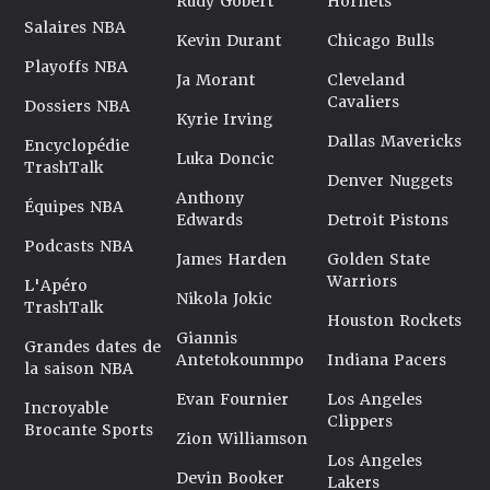
Rudy Gobert
Hornets
Salaires NBA
Kevin Durant
Chicago Bulls
Playoffs NBA
Ja Morant
Cleveland
Cavaliers
Dossiers NBA
Kyrie Irving
Dallas Mavericks
Encyclopédie
Luka Doncic
TrashTalk
Denver Nuggets
Anthony
Équipes NBA
Edwards
Detroit Pistons
Podcasts NBA
James Harden
Golden State
Warriors
L'Apéro
Nikola Jokic
TrashTalk
Houston Rockets
Giannis
Grandes dates de
Antetokounmpo
Indiana Pacers
la saison NBA
Evan Fournier
Los Angeles
Incroyable
Clippers
Brocante Sports
Zion Williamson
Los Angeles
Devin Booker
Lakers