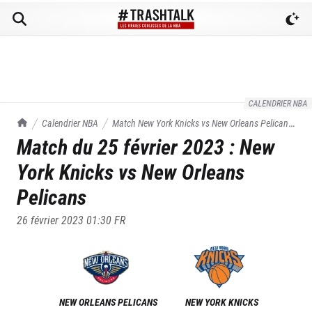
CALENDRIER NBA
TrashTalk Actu NBA
Calendrier NBA
Match
New York Knicks
vs
New Orleans Pelicans
Match du
25 février 2023
:
New
du
25/02/2023
York Knicks
vs
New Orleans
Pelicans
26 février 2023 01:30
FR
NEW ORLEANS PELICANS
NEW YORK KNICKS