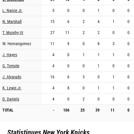
L. Nance Jr.
5
0
0
1
0
0
N. Marshall
15
6
2
4
1
0
T. Murphy III
27
11
2
2
0
0
W. Hernangomez
11
9
0
8
3
0
J. Hayes
4
0
1
1
1
0
G. Temple
4
0
0
1
0
0
J. Alvarado
16
6
3
0
1
0
K. Lewis Jr.
4
8
0
1
1
0
D. Daniels
4
0
2
0
0
0
TOTAL
-
106
25
39
11
0
Statistiques
New York Knicks