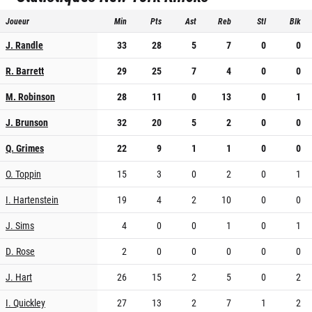
Joueur
Min
Pts
Ast
Reb
Stl
Blk
J. Randle
33
28
5
7
0
0
R. Barrett
29
25
7
4
0
0
M. Robinson
28
11
0
13
0
1
J. Brunson
32
20
5
2
0
0
Q. Grimes
22
9
1
1
0
0
O. Toppin
15
3
0
2
0
1
I. Hartenstein
19
4
2
10
0
0
J. Sims
4
0
0
1
0
1
D. Rose
2
0
0
0
0
0
J. Hart
26
15
2
5
0
2
I. Quickley
27
13
2
7
1
2