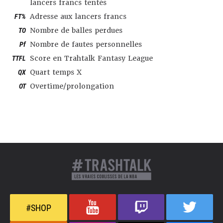
lancers francs tentés
FT%
Adresse aux lancers francs
TO
Nombre de balles perdues
Pf
Nombre de fautes personnelles
TTFL
Score en Trahtalk Fantasy League
QX
Quart temps X
OT
Overtime/prolongation
#SHOP