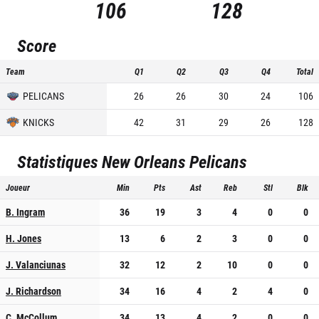
106
128
Score
Team
Q1
Q2
Q3
Q4
Total
PELICANS
26
26
30
24
106
KNICKS
42
31
29
26
128
Statistiques
New Orleans Pelicans
Joueur
Min
Pts
Ast
Reb
Stl
Blk
B. Ingram
36
19
3
4
0
0
H. Jones
13
6
2
3
0
0
J. Valanciunas
32
12
2
10
0
0
J. Richardson
34
16
4
2
4
0
C. McCollum
34
13
4
2
0
0