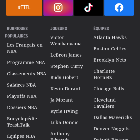
#TTFL
RUBRIQUES
JOUEURS
ÉQUIPES
POPULAIRES
Victor
Atlanta Hawks
Wembanyama
Les Français en
Boston Celtics
NBA
LeBron James
Brooklyn Nets
Programme NBA
Stephen Curry
Charlotte
Classements NBA
Rudy Gobert
Hornets
Salaires NBA
Kevin Durant
Chicago Bulls
Playoffs NBA
Ja Morant
Cleveland
Cavaliers
Dossiers NBA
Kyrie Irving
Dallas Mavericks
Encyclopédie
Luka Doncic
TrashTalk
Denver Nuggets
Anthony
Équipes NBA