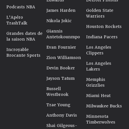
Edwards
Detroit Pistons
Podcasts NBA
James Harden
Golden State
Warriors
L'Apéro
Nikola Jokic
TrashTalk
Houston Rockets
Giannis
Grandes dates de
Antetokounmpo
Indiana Pacers
la saison NBA
Evan Fournier
Los Angeles
Incroyable
Clippers
Brocante Sports
Zion Williamson
Los Angeles
Devin Booker
Lakers
Jayson Tatum
Memphis
Grizzlies
Russell
Westbrook
Miami Heat
Trae Young
Milwaukee Bucks
Anthony Davis
Minnesota
Timberwolves
Shai Gilgeous-