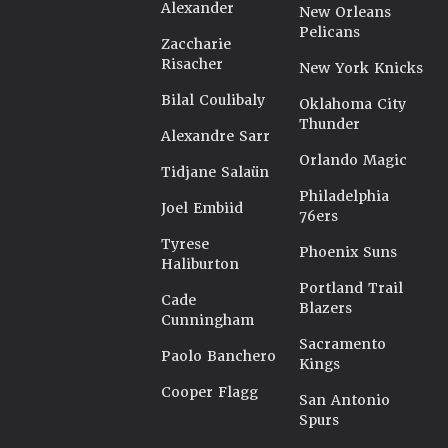
Alexander
New Orleans
Pelicans
Zaccharie
Risacher
New York Knicks
Bilal Coulibaly
Oklahoma City
Thunder
Alexandre Sarr
Orlando Magic
Tidjane Salaün
Philadelphia
Joel Embiid
76ers
Tyrese
Phoenix Suns
Haliburton
Portland Trail
Cade
Blazers
Cunningham
Sacramento
Paolo Banchero
Kings
Cooper Flagg
San Antonio
Spurs