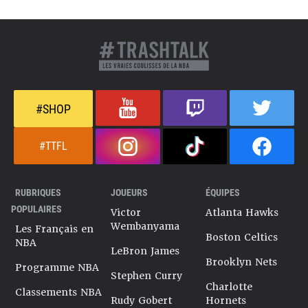
#SHOP
#TTFL
RUBRIQUES
JOUEURS
ÉQUIPES
POPULAIRES
Victor
Atlanta Hawks
Wembanyama
Les Français en
Boston Celtics
NBA
LeBron James
Brooklyn Nets
Programme NBA
Stephen Curry
Charlotte
Classements NBA
Rudy Gobert
Hornets