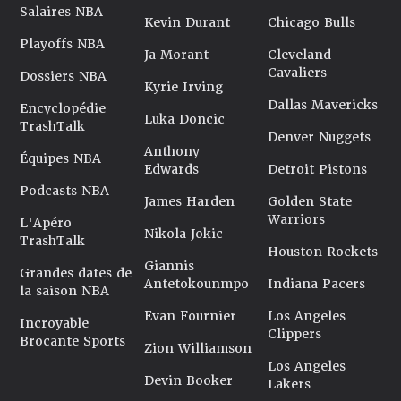
Salaires NBA
Kevin Durant
Chicago Bulls
Playoffs NBA
Ja Morant
Cleveland
Cavaliers
Dossiers NBA
Kyrie Irving
Dallas Mavericks
Encyclopédie
Luka Doncic
TrashTalk
Denver Nuggets
Anthony
Équipes NBA
Edwards
Detroit Pistons
Podcasts NBA
James Harden
Golden State
Warriors
L'Apéro
Nikola Jokic
TrashTalk
Houston Rockets
Giannis
Grandes dates de
Antetokounmpo
Indiana Pacers
la saison NBA
Evan Fournier
Los Angeles
Incroyable
Clippers
Brocante Sports
Zion Williamson
Los Angeles
Devin Booker
Lakers