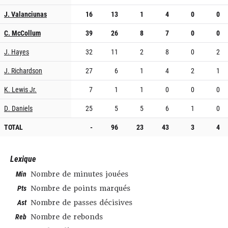
J. Valanciunas
16
13
1
4
0
0
C. McCollum
39
26
8
7
0
0
J. Hayes
32
11
2
8
0
2
J. Richardson
27
6
1
4
2
1
K. Lewis Jr.
7
1
1
0
0
0
D. Daniels
25
5
5
6
1
0
TOTAL
-
96
23
43
3
4
Lexique
Min
Nombre de minutes jouées
Pts
Nombre de points marqués
Ast
Nombre de passes décisives
Reb
Nombre de rebonds