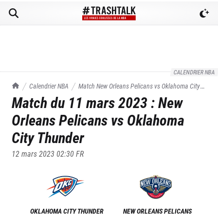
CALENDRIER NBA
TrashTalk Actu NBA
Calendrier NBA
Match
New Orleans Pelicans
vs
Oklahoma City
Match du
11 mars 2023
:
New
Thunder
du
11/03/2023
Orleans Pelicans
vs
Oklahoma
City Thunder
12 mars 2023 02:30
FR
OKLAHOMA CITY THUNDER
NEW ORLEANS PELICANS