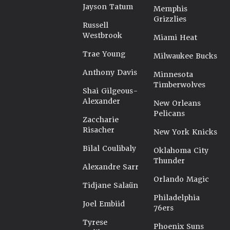
Jayson Tatum
Memphis
Grizzlies
Russell
Westbrook
Miami Heat
Trae Young
Milwaukee Bucks
Anthony Davis
Minnesota
Timberwolves
Shai Gilgeous-
Alexander
New Orleans
Pelicans
Zaccharie
Risacher
New York Knicks
Bilal Coulibaly
Oklahoma City
Thunder
Alexandre Sarr
Orlando Magic
Tidjane Salaün
Philadelphia
Joel Embiid
76ers
Tyrese
Phoenix Suns