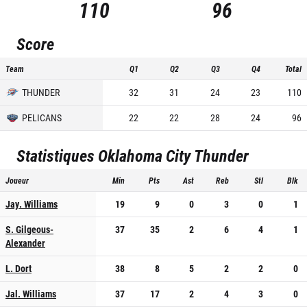
110
96
Score
Team
Q1
Q2
Q3
Q4
Total
THUNDER
32
31
24
23
110
PELICANS
22
22
28
24
96
Statistiques
Oklahoma City Thunder
Joueur
Min
Pts
Ast
Reb
Stl
Blk
Jay. Williams
19
9
0
3
0
1
S. Gilgeous-
37
35
2
6
4
1
Alexander
L. Dort
38
8
5
2
2
0
Jal. Williams
37
17
2
4
3
0