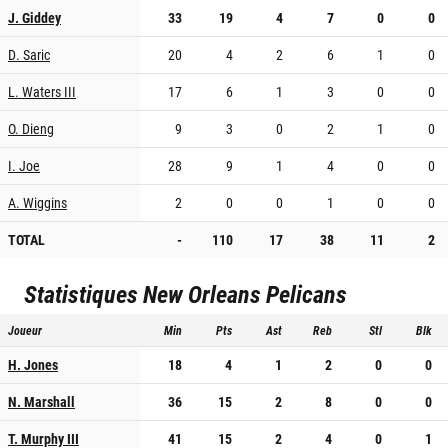
J. Giddey
33
19
4
7
0
0
D. Saric
20
4
2
6
1
0
L. Waters III
17
6
1
3
0
0
O. Dieng
9
3
0
2
1
0
I. Joe
28
9
1
4
0
0
A. Wiggins
2
0
0
1
0
0
TOTAL
-
110
17
38
11
2
Statistiques
New Orleans Pelicans
Joueur
Min
Pts
Ast
Reb
Stl
Blk
H. Jones
18
4
1
2
0
0
N. Marshall
36
15
2
8
0
0
T. Murphy III
41
15
2
4
0
1