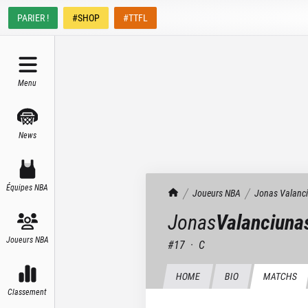
PARIER !
#SHOP
#TTFL
Menu
News
Équipes NBA
TrashTalk Actu NBA
Joueurs NBA
Jonas
Valanc
Jonas
Valanciuna
Joueurs NBA
#
17
·
C
HOME
BIO
MATCHS
Classement