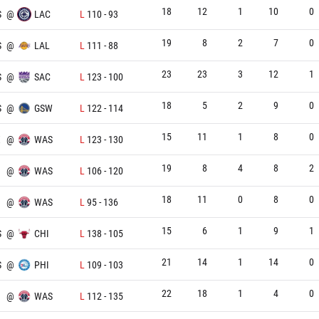
18
12
1
10
0
S
@
LAC
L
110
-
93
19
8
2
7
0
S
@
LAL
L
111
-
88
23
23
3
12
1
S
@
SAC
L
123
-
100
18
5
2
9
0
S
@
GSW
L
122
-
114
15
11
1
8
0
X
@
WAS
L
123
-
130
19
8
4
8
2
@
WAS
L
106
-
120
18
11
0
8
0
@
WAS
L
95
-
136
15
6
1
9
1
S
@
CHI
L
138
-
105
21
14
1
14
0
S
@
PHI
L
109
-
103
22
18
1
4
0
U
@
WAS
L
112
-
135