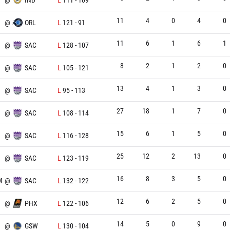
11
4
0
4
0
@
ORL
L
121
-
91
11
6
1
6
1
@
SAC
L
128
-
107
8
2
1
2
0
@
SAC
L
105
-
121
13
4
1
3
0
@
SAC
L
95
-
113
27
18
1
7
0
@
SAC
L
108
-
114
15
6
1
5
0
@
SAC
L
116
-
128
25
12
2
13
0
@
SAC
L
123
-
119
16
8
3
5
0
M
@
SAC
L
132
-
122
12
6
2
5
0
@
PHX
L
122
-
106
14
5
0
9
0
@
GSW
L
130
-
104