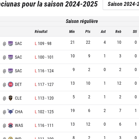
nciunas
pour la saison
2024-2025
Saison 2024-
Saison régulière
Résultat
Min
Pts
Ast
Reb
Stl
21
22
4
10
0
X
@
SAC
L
109
-
98
10
9
1
3
0
@
SAC
L
100
-
101
9
2
0
2
0
@
SAC
L
116
-
124
13
10
1
12
0
@
DET
L
117
-
127
5
2
1
2
0
@
CLE
L
113
-
120
19
6
2
7
1
@
CHA
L
102
-
125
13
12
0
6
1
@
WAS
L
116
-
111
8
2
1
3
0
@
IND
L
111
-
109