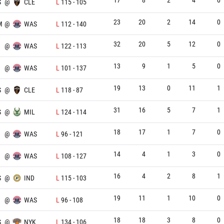
S
@
CLE
L
115
-
105
23
20
2
14
0
M
@
WAS
L
112
-
140
32
20
5
12
0
@
WAS
L
122
-
113
13
9
1
5
0
@
WAS
L
101
-
137
19
13
0
11
1
S
@
CLE
L
118
-
87
31
16
5
7
1
S
@
MIL
L
124
-
114
18
17
1
7
0
@
WAS
L
96
-
121
14
4
1
3
0
@
WAS
L
108
-
127
16
4
2
8
1
S
@
IND
L
115
-
103
19
11
1
10
0
@
WAS
L
96
-
108
18
18
3
8
0
S
@
NYK
L
134
-
106