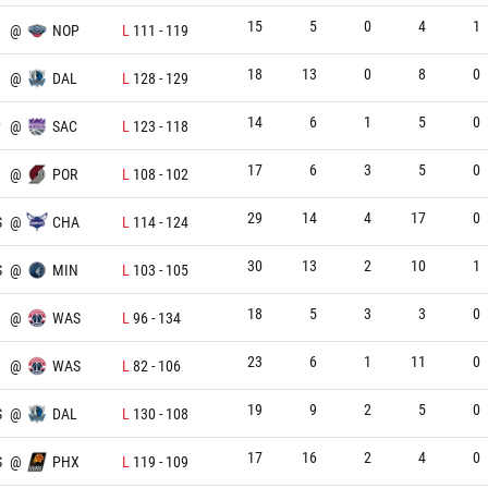
15
5
0
4
1
@
NOP
L
111
-
119
18
13
0
8
0
@
DAL
L
128
-
129
14
6
1
5
0
P
@
SAC
L
123
-
118
17
6
3
5
0
@
POR
L
108
-
102
29
14
4
17
0
S
@
CHA
L
114
-
124
30
13
2
10
1
S
@
MIN
L
103
-
105
18
5
3
3
0
@
WAS
L
96
-
134
23
6
1
11
0
@
WAS
L
82
-
106
19
9
2
5
0
S
@
DAL
L
130
-
108
17
16
2
4
0
S
@
PHX
L
119
-
109