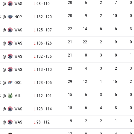
20
6
2
7
0
P
@
WAS
L
98
-
110
20
9
2
10
0
S
@
NOP
L
132
-
120
22
14
6
6
3
@
WAS
L
125
-
107
21
22
2
9
0
@
WAS
L
106
-
126
21
8
3
8
1
@
WAS
L
132
-
136
23
14
3
12
3
A
@
WAS
L
113
-
110
29
12
1
16
2
S
@
OKC
L
123
-
105
15
6
3
6
0
S
@
MIL
L
112
-
101
15
6
4
8
0
A
@
WAS
L
123
-
114
9
2
2
1
0
@
WAS
L
98
-
112
17
8
2
4
0