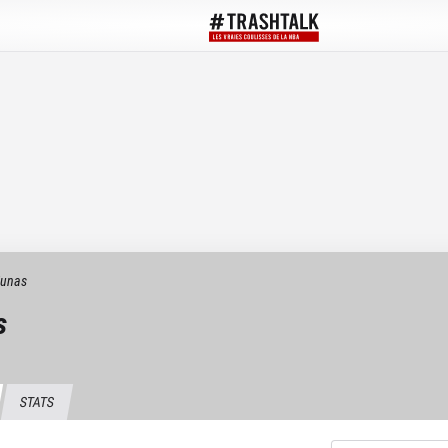
iunas
s
STATS