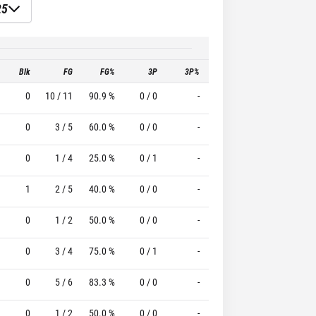
25
Blk
FG
FG%
3P
3P%
FT
FT%
T
0
10 / 11
90.9 %
0 / 0
-
2 / 2
100.0 %
0
3 / 5
60.0 %
0 / 0
-
3 / 3
100.0 %
0
1 / 4
25.0 %
0 / 1
-
0 / 0
0 %
1
2 / 5
40.0 %
0 / 0
-
6 / 6
100.0 %
0
1 / 2
50.0 %
0 / 0
-
0 / 0
0 %
0
3 / 4
75.0 %
0 / 1
-
0 / 1
0 %
0
5 / 6
83.3 %
0 / 0
-
2 / 2
100.0 %
0
1 / 2
50.0 %
0 / 0
-
0 / 0
0 %