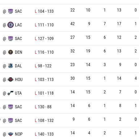
22
10
1
13
0
@
SAC
L
104
-
133
42
9
7
17
1
@
LAC
L
111
-
110
27
15
6
12
2
@
SAC
L
127
-
109
32
19
6
13
2
@
DEN
L
116
-
110
23
14
3
9
0
@
DAL
L
98
-
122
30
15
1
14
4
@
HOU
L
103
-
113
14
15
2
7
0
@
UTA
L
101
-
118
14
6
1
8
1
A
@
SAC
L
130
-
88
9
6
1
2
0
W
@
SAC
L
108
-
132
14
4
2
2
1
@
NOP
L
140
-
133