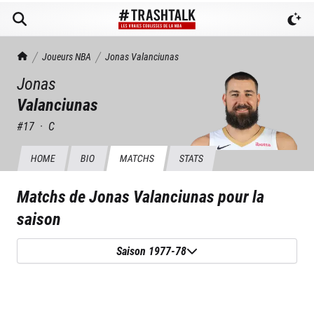
TrashTalk Actu NBA
Joueurs NBA
Jonas
Valanciunas
Jonas
Valanciunas
#
17
·
C
HOME
BIO
MATCHS
STATS
Matchs de
Jonas Valanciunas
pour la
saison
Saison 1977-78