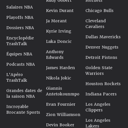
Rudy Gobert
Hornets
Salaires NBA
Kevin Durant
Chicago Bulls
Playoffs NBA
Ja Morant
Cleveland
Cavaliers
Dossiers NBA
Kyrie Irving
Dallas Mavericks
Encyclopédie
Luka Doncic
TrashTalk
Denver Nuggets
Anthony
Équipes NBA
Edwards
Detroit Pistons
Podcasts NBA
James Harden
Golden State
Warriors
L'Apéro
Nikola Jokic
TrashTalk
Houston Rockets
Giannis
Grandes dates de
Antetokounmpo
Indiana Pacers
la saison NBA
Evan Fournier
Los Angeles
Incroyable
Clippers
Brocante Sports
Zion Williamson
Los Angeles
Devin Booker
Lakers