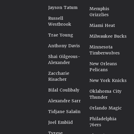
Jayson Tatum
Memphis
Grizzlies
Russell
Westbrook
Miami Heat
Trae Young
Milwaukee Bucks
Anthony Davis
Minnesota
Timberwolves
Shai Gilgeous-
Alexander
New Orleans
Pelicans
Zaccharie
Risacher
New York Knicks
Bilal Coulibaly
Oklahoma City
Thunder
Alexandre Sarr
Orlando Magic
Tidjane Salaün
Philadelphia
Joel Embiid
76ers
Tyrese