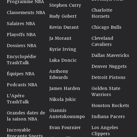
Programme NBA
Stephen Curry
Charlotte
Classements NBA
Rudy Gobert
Hornets
Salaires NBA
Kevin Durant
Chicago Bulls
Playoffs NBA
Ja Morant
Cleveland
Cavaliers
Dossiers NBA
Kyrie Irving
Dallas Mavericks
Encyclopédie
Luka Doncic
TrashTalk
Denver Nuggets
Anthony
Équipes NBA
Edwards
Detroit Pistons
Podcasts NBA
James Harden
Golden State
Warriors
L'Apéro
Nikola Jokic
TrashTalk
Houston Rockets
Giannis
Grandes dates de
Antetokounmpo
Indiana Pacers
la saison NBA
Evan Fournier
Los Angeles
Incroyable
Clippers
Brocante Sports