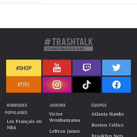
#SHOP
#TTFL
RUBRIQUES
JOUEURS
ÉQUIPES
POPULAIRES
Victor
Atlanta Hawks
Wembanyama
Les Français en
Boston Celtics
NBA
LeBron James
Brooklyn Nets