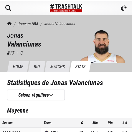
TrashTalk Actu NBA
Joueurs NBA
Jonas
Valanciunas
Jonas
Valanciunas
#
17
·
C
HOME
BIO
MATCHS
STATS
Statistiques de
Jonas Valanciunas
Saison régulière
Moyenne
Season
Team
G
Min
Pts
Ast