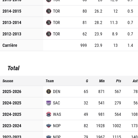
2014-2015
TOR
80
26.2
12
0.5
2013-2014
TOR
81
28.2
11.3
0.7
2012-2013
TOR
62
23.9
8.9
0.7
Carrière
999
23.9
13
1.4
Total
Season
Team
G
Min
Pts
Ast
2025-2026
DEN
65
871
567
78
2024-2025
SAC
32
541
279
56
2024-2025
WAS
49
981
564
108
2023-2024
NOP
82
1928
1002
173
2022-2023
NOP
79
1967
1115
140