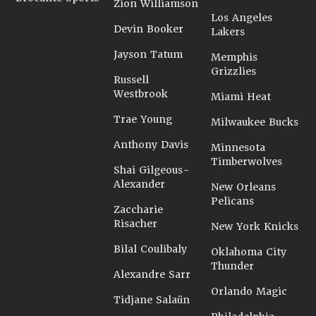
Zion Williamson
Los Angeles
Devin Booker
Lakers
Jayson Tatum
Memphis
Grizzlies
Russell
Westbrook
Miami Heat
Trae Young
Milwaukee Bucks
Anthony Davis
Minnesota
Timberwolves
Shai Gilgeous-
Alexander
New Orleans
Pelicans
Zaccharie
Risacher
New York Knicks
Bilal Coulibaly
Oklahoma City
Thunder
Alexandre Sarr
Orlando Magic
Tidjane Salaün