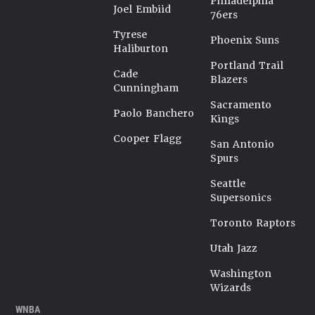
Philadelphia
Joel Embiid
76ers
Tyrese
Phoenix Suns
Haliburton
Portland Trail
Cade
Blazers
Cunningham
Sacramento
Paolo Banchero
Kings
Cooper Flagg
San Antonio
Spurs
Seattle
Supersonics
Toronto Raptors
Utah Jazz
Washington
Wizards
WNBA