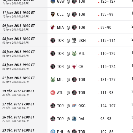
GSW
@
TOR
L
125
-
127
14 janv. 2018 00:30
FR
11 janv. 2018 19:00
ET
CLE
@
TOR
L
133
-
99
12 janv. 2018 01:00
FR
09 janv. 2018 18:30
ET
MIA
@
TOR
L
89
-
90
10 janv. 2018 00:30
FR
08 janv. 2018 18:30
ET
TOR
@
BKN
L
113
-
114
09 janv. 2018 00:30
FR
05 janv. 2018 19:00
ET
TOR
@
MIL
L
110
-
129
06 janv. 2018 01:00
FR
03 janv. 2018 19:00
ET
TOR
@
CHI
L
115
-
124
04 janv. 2018 01:00
FR
01 janv. 2018 18:30
ET
MIL
@
TOR
L
131
-
127
02 janv. 2018 00:30
FR
29 déc. 2017 18:30
ET
ATL
@
TOR
L
111
-
98
30 déc. 2017 00:30
FR
27 déc. 2017 19:00
ET
TOR
@
OKC
L
124
-
107
28 déc. 2017 01:00
FR
26 déc. 2017 18:00
ET
TOR
@
DAL
L
98
-
93
27 déc. 2017 00:00
FR
23 déc. 2017 16:00
ET
PHI
@
TOR
L
102
-
86