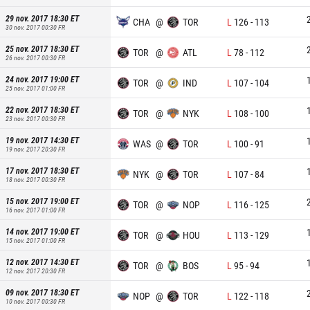
29 nov. 2017 18:30
ET
CHA
@
TOR
L
126
-
113
30 nov. 2017 00:30
FR
25 nov. 2017 18:30
ET
TOR
@
ATL
L
78
-
112
26 nov. 2017 00:30
FR
24 nov. 2017 19:00
ET
TOR
@
IND
L
107
-
104
25 nov. 2017 01:00
FR
22 nov. 2017 18:30
ET
TOR
@
NYK
L
108
-
100
23 nov. 2017 00:30
FR
19 nov. 2017 14:30
ET
WAS
@
TOR
L
100
-
91
19 nov. 2017 20:30
FR
17 nov. 2017 18:30
ET
NYK
@
TOR
L
107
-
84
18 nov. 2017 00:30
FR
15 nov. 2017 19:00
ET
TOR
@
NOP
L
116
-
125
16 nov. 2017 01:00
FR
14 nov. 2017 19:00
ET
TOR
@
HOU
L
113
-
129
15 nov. 2017 01:00
FR
12 nov. 2017 14:30
ET
TOR
@
BOS
L
95
-
94
12 nov. 2017 20:30
FR
09 nov. 2017 18:30
ET
NOP
@
TOR
L
122
-
118
10 nov. 2017 00:30
FR