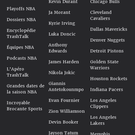
Kevin Durant
Chicago Bulls
Playoffs NBA
Ja Morant
Cleveland
Cavaliers
Dossiers NBA
Kyrie Irving
Dallas Mavericks
Encyclopédie
Luka Doncic
TrashTalk
Denver Nuggets
Anthony
Équipes NBA
Edwards
Detroit Pistons
Podcasts NBA
James Harden
Golden State
Warriors
L'Apéro
Nikola Jokic
TrashTalk
Houston Rockets
Giannis
Grandes dates de
Antetokounmpo
Indiana Pacers
la saison NBA
Evan Fournier
Los Angeles
Incroyable
Clippers
Brocante Sports
Zion Williamson
Los Angeles
Devin Booker
Lakers
Jayson Tatum
Memphis