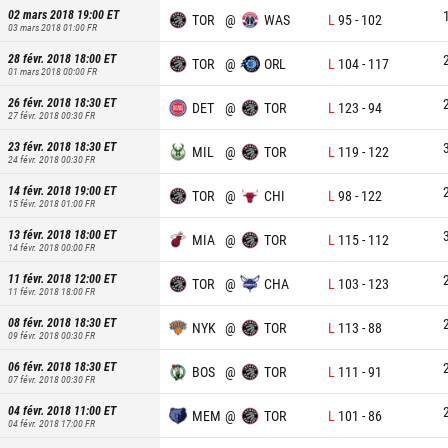
02 mars 2018 19:00
ET
TOR
@
WAS
L
95
-
102
03 mars 2018 01:00
FR
28 févr. 2018 18:00
ET
TOR
@
ORL
L
104
-
117
01 mars 2018 00:00
FR
26 févr. 2018 18:30
ET
DET
@
TOR
L
123
-
94
27 févr. 2018 00:30
FR
23 févr. 2018 18:30
ET
MIL
@
TOR
L
119
-
122
24 févr. 2018 00:30
FR
14 févr. 2018 19:00
ET
TOR
@
CHI
L
98
-
122
15 févr. 2018 01:00
FR
13 févr. 2018 18:00
ET
MIA
@
TOR
L
115
-
112
14 févr. 2018 00:00
FR
11 févr. 2018 12:00
ET
TOR
@
CHA
L
103
-
123
11 févr. 2018 18:00
FR
08 févr. 2018 18:30
ET
NYK
@
TOR
L
113
-
88
09 févr. 2018 00:30
FR
06 févr. 2018 18:30
ET
BOS
@
TOR
L
111
-
91
07 févr. 2018 00:30
FR
04 févr. 2018 11:00
ET
MEM
@
TOR
L
101
-
86
04 févr. 2018 17:00
FR