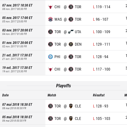
07 nov. 2017 18:30
ET
CHI
@
TOR
L
119
-
114
08 nov. 2017 00:30
FR
05 nov. 2017 17:00
ET
WAS
@
TOR
L
96
-
107
05 nov. 2017 23:00
FR
03 nov. 2017 20:00
ET
TOR
@
UTA
L
100
-
109
04 nov. 2017 01:00
FR
01 nov. 2017 20:00
ET
TOR
@
DEN
L
129
-
111
02 nov. 2017 01:00
FR
21 oct. 2017 17:30
ET
PHI
@
TOR
L
128
-
94
21 oct. 2017 23:30
FR
19 oct. 2017 17:30
ET
CHI
@
TOR
L
117
-
100
19 oct. 2017 23:30
FR
Playoffs
Date
Match
Résultat
M
07 mai 2018 18:30
ET
TOR
@
CLE
L
128
-
93
08 mai 2018 00:30
FR
05 mai 2018 18:30
ET
TOR
@
CLE
L
105
-
103
06 mai 2018 00:30
FR