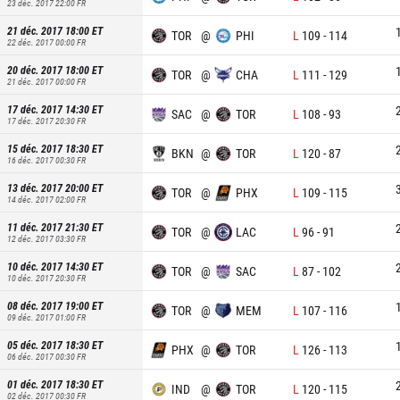
23 déc. 2017 22:00
FR
21 déc. 2017 18:00
ET
TOR
@
PHI
L
109
-
114
22 déc. 2017 00:00
FR
20 déc. 2017 18:00
ET
TOR
@
CHA
L
111
-
129
21 déc. 2017 00:00
FR
17 déc. 2017 14:30
ET
SAC
@
TOR
L
108
-
93
17 déc. 2017 20:30
FR
15 déc. 2017 18:30
ET
BKN
@
TOR
L
120
-
87
16 déc. 2017 00:30
FR
13 déc. 2017 20:00
ET
TOR
@
PHX
L
109
-
115
14 déc. 2017 02:00
FR
11 déc. 2017 21:30
ET
TOR
@
LAC
L
96
-
91
12 déc. 2017 03:30
FR
10 déc. 2017 14:30
ET
TOR
@
SAC
L
87
-
102
10 déc. 2017 20:30
FR
08 déc. 2017 19:00
ET
TOR
@
MEM
L
107
-
116
09 déc. 2017 01:00
FR
05 déc. 2017 18:30
ET
PHX
@
TOR
L
126
-
113
06 déc. 2017 00:30
FR
01 déc. 2017 18:30
ET
IND
@
TOR
L
120
-
115
02 déc. 2017 00:30
FR