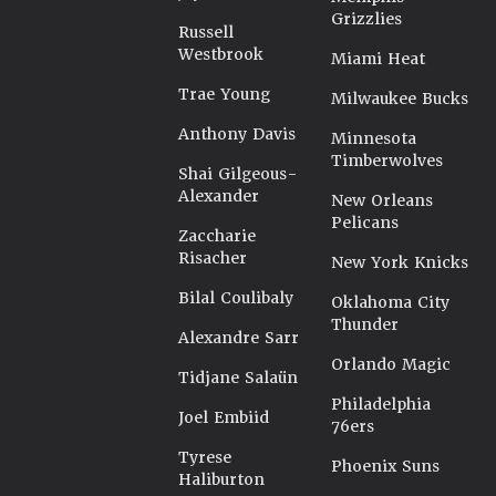
Grizzlies
Russell
Westbrook
Miami Heat
Trae Young
Milwaukee Bucks
Anthony Davis
Minnesota
Timberwolves
Shai Gilgeous-
Alexander
New Orleans
Pelicans
Zaccharie
Risacher
New York Knicks
Bilal Coulibaly
Oklahoma City
Thunder
Alexandre Sarr
Orlando Magic
Tidjane Salaün
Philadelphia
Joel Embiid
76ers
Tyrese
Phoenix Suns
Haliburton