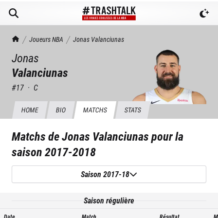
TrashTalk Actu NBA
Joueurs NBA
Jonas
Valanciunas
Jonas
Valanciunas
#
17
·
C
HOME
BIO
MATCHS
STATS
Matchs de
Jonas Valanciunas
pour la
saison
2017-2018
Saison 2017-18
Saison régulière
Date
Match
Résultat
M