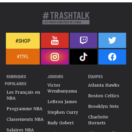
#SHOP
#TTFL
RUBRIQUES
JOUEURS
ÉQUIPES
POPULAIRES
Victor
Atlanta Hawks
Wembanyama
Les Français en
Boston Celtics
NBA
LeBron James
Brooklyn Nets
Programme NBA
Stephen Curry
Charlotte
Classements NBA
Rudy Gobert
Hornets
Salaires NBA