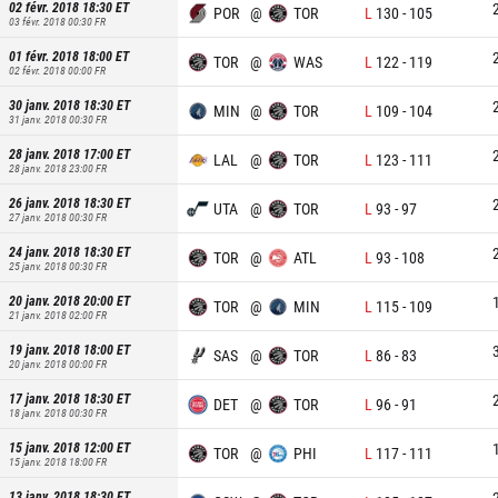
02 févr. 2018 18:30
ET
POR
@
TOR
L
130
-
105
03 févr. 2018 00:30
FR
01 févr. 2018 18:00
ET
TOR
@
WAS
L
122
-
119
02 févr. 2018 00:00
FR
30 janv. 2018 18:30
ET
MIN
@
TOR
L
109
-
104
31 janv. 2018 00:30
FR
28 janv. 2018 17:00
ET
LAL
@
TOR
L
123
-
111
28 janv. 2018 23:00
FR
26 janv. 2018 18:30
ET
UTA
@
TOR
L
93
-
97
27 janv. 2018 00:30
FR
24 janv. 2018 18:30
ET
TOR
@
ATL
L
93
-
108
25 janv. 2018 00:30
FR
20 janv. 2018 20:00
ET
TOR
@
MIN
L
115
-
109
21 janv. 2018 02:00
FR
19 janv. 2018 18:00
ET
SAS
@
TOR
L
86
-
83
20 janv. 2018 00:00
FR
17 janv. 2018 18:30
ET
DET
@
TOR
L
96
-
91
18 janv. 2018 00:30
FR
15 janv. 2018 12:00
ET
TOR
@
PHI
L
117
-
111
15 janv. 2018 18:00
FR
13 janv. 2018 18:30
ET