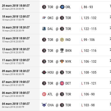
20 mars 2018 18:00
ET
TOR
@
ORL
L
86
-
93
20 mars 2018 23:00
FR
18 mars 2018 12:00
ET
OKC
@
TOR
L
125
-
132
18 mars 2018 17:00
FR
16 mars 2018 18:30
ET
DAL
@
TOR
L
122
-
115
16 mars 2018 23:30
FR
15 mars 2018 18:00
ET
TOR
@
IND
L
99
-
106
15 mars 2018 23:00
FR
13 mars 2018 18:30
ET
TOR
@
BKN
L
102
-
116
13 mars 2018 23:30
FR
11 mars 2018 12:00
ET
TOR
@
NYK
L
106
-
132
11 mars 2018 17:00
FR
09 mars 2018 18:30
ET
HOU
@
TOR
L
108
-
105
10 mars 2018 00:30
FR
07 mars 2018 19:00
ET
TOR
@
DET
L
119
-
121
08 mars 2018 01:00
FR
06 mars 2018 18:00
ET
ATL
@
TOR
L
106
-
90
07 mars 2018 00:00
FR
04 mars 2018 17:00
ET
CHA
@
TOR
L
103
-
98
04 mars 2018 23:00
FR