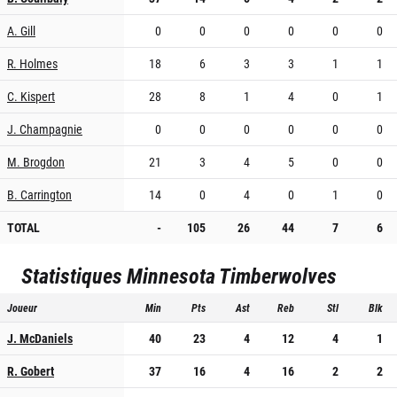
A. Gill
0
0
0
0
0
0
R. Holmes
18
6
3
3
1
1
C. Kispert
28
8
1
4
0
1
J. Champagnie
0
0
0
0
0
0
M. Brogdon
21
3
4
5
0
0
B. Carrington
14
0
4
0
1
0
TOTAL
-
105
26
44
7
6
Statistiques
Minnesota Timberwolves
Joueur
Min
Pts
Ast
Reb
Stl
Blk
J. McDaniels
40
23
4
12
4
1
R. Gobert
37
16
4
16
2
2