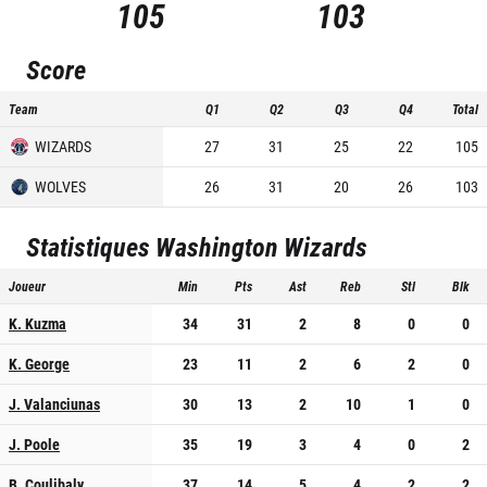
105
103
Score
Team
Q1
Q2
Q3
Q4
Total
WIZARDS
27
31
25
22
105
WOLVES
26
31
20
26
103
Statistiques
Washington Wizards
Joueur
Min
Pts
Ast
Reb
Stl
Blk
K. Kuzma
34
31
2
8
0
0
K. George
23
11
2
6
2
0
J. Valanciunas
30
13
2
10
1
0
J. Poole
35
19
3
4
0
2
B. Coulibaly
37
14
5
4
2
2