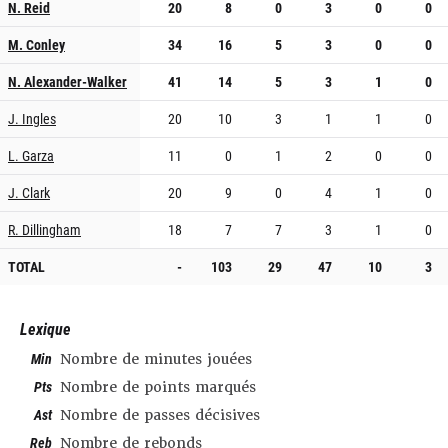
N. Reid
20
8
0
3
0
0
M. Conley
34
16
5
3
0
0
N. Alexander-Walker
41
14
5
3
1
0
J. Ingles
20
10
3
1
1
0
L. Garza
11
0
1
2
0
0
J. Clark
20
9
0
4
1
0
R. Dillingham
18
7
7
3
1
0
TOTAL
-
103
29
47
10
3
Lexique
Min
Nombre de minutes jouées
Pts
Nombre de points marqués
Ast
Nombre de passes décisives
Reb
Nombre de rebonds