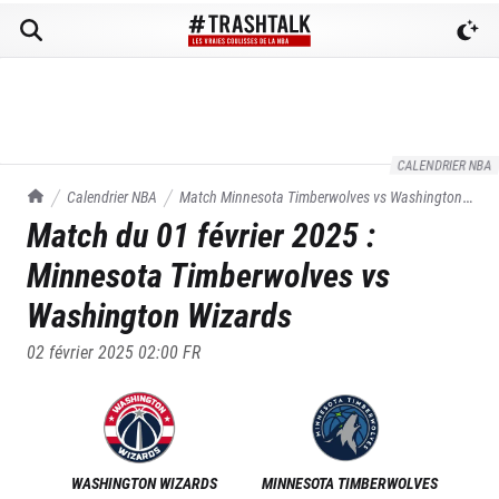
CALENDRIER NBA
TrashTalk Actu NBA
Calendrier NBA
Match
Minnesota Timberwolves
vs
Washington
Match du
01 février 2025
:
Wizards
du
01/02/2025
Minnesota Timberwolves
vs
Washington Wizards
02 février 2025 02:00
FR
WASHINGTON WIZARDS
MINNESOTA TIMBERWOLVES