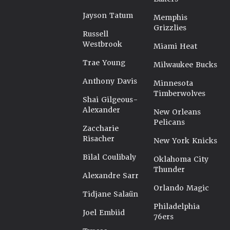
Jayson Tatum
Memphis
Grizzlies
Russell
Westbrook
Miami Heat
Trae Young
Milwaukee Bucks
Anthony Davis
Minnesota
Timberwolves
Shai Gilgeous-
Alexander
New Orleans
Pelicans
Zaccharie
Risacher
New York Knicks
Bilal Coulibaly
Oklahoma City
Thunder
Alexandre Sarr
Orlando Magic
Tidjane Salaün
Philadelphia
Joel Embiid
76ers