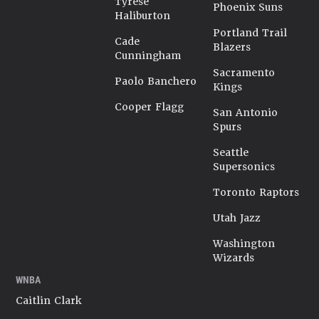
Tyrese
Phoenix Suns
Haliburton
Portland Trail
Cade
Blazers
Cunningham
Sacramento
Paolo Banchero
Kings
Cooper Flagg
San Antonio
Spurs
Seattle
Supersonics
Toronto Raptors
Utah Jazz
Washington
Wizards
WNBA
Caitlin Clark