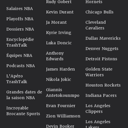
Rudy Gobert
Hornets
Salaires NBA
Kevin Durant
Chicago Bulls
Playoffs NBA
Ja Morant
Cleveland
Cavaliers
Dossiers NBA
Kyrie Irving
Dallas Mavericks
Encyclopédie
Luka Doncic
TrashTalk
Denver Nuggets
Anthony
Équipes NBA
Edwards
Detroit Pistons
Podcasts NBA
James Harden
Golden State
Warriors
L'Apéro
Nikola Jokic
TrashTalk
Houston Rockets
Giannis
Grandes dates de
Antetokounmpo
Indiana Pacers
la saison NBA
Evan Fournier
Los Angeles
Incroyable
Clippers
Brocante Sports
Zion Williamson
Los Angeles
Devin Booker
Lakers