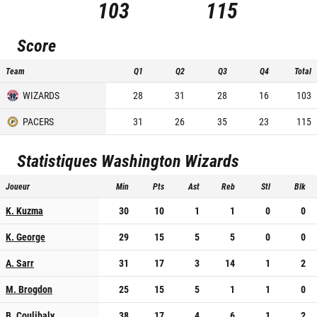
103
115
Score
Team
Q1
Q2
Q3
Q4
Total
WIZARDS
28
31
28
16
103
PACERS
31
26
35
23
115
Statistiques
Washington Wizards
Joueur
Min
Pts
Ast
Reb
Stl
Blk
K. Kuzma
30
10
1
1
0
0
K. George
29
15
5
5
0
0
A. Sarr
31
17
3
14
1
2
M. Brogdon
25
15
5
1
1
0
B. Coulibaly
38
17
4
6
1
2