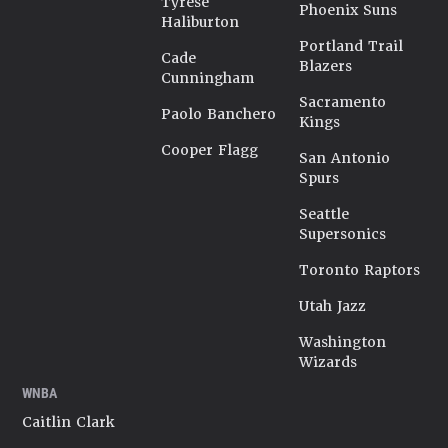
Tyrese
Phoenix Suns
Haliburton
Portland Trail
Cade
Blazers
Cunningham
Sacramento
Paolo Banchero
Kings
Cooper Flagg
San Antonio
Spurs
Seattle
Supersonics
Toronto Raptors
Utah Jazz
Washington
Wizards
WNBA
Caitlin Clark