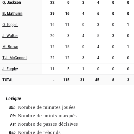
Q. Jackson
22
0
3
4
0
0
B. Mathurin
39
16
4
6
0
0
O. Toppin
16
11
0
3
0
1
J. Walker
20
3
4
5
3
0
M. Brown
12
15
0
4
0
1
T.J. McConnell
22
12
3
4
0
0
J. Furphy
11
5
1
0
0
0
TOTAL
-
115
31
45
8
3
Lexique
Min
Nombre de minutes jouées
Pts
Nombre de points marqués
Ast
Nombre de passes décisives
Reb
Nombre de rebonds