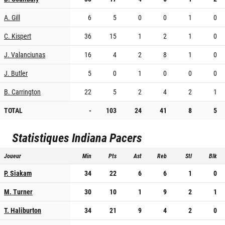
A. Gill
6
5
0
0
1
0
C. Kispert
36
15
1
2
1
0
J. Valanciunas
16
4
2
8
1
0
J. Butler
5
0
1
0
0
0
B. Carrington
22
5
2
4
2
1
TOTAL
-
103
24
41
8
5
Statistiques
Indiana Pacers
Joueur
Min
Pts
Ast
Reb
Stl
Blk
P. Siakam
34
22
6
6
1
0
M. Turner
30
10
1
9
2
1
T. Haliburton
34
21
9
4
2
0