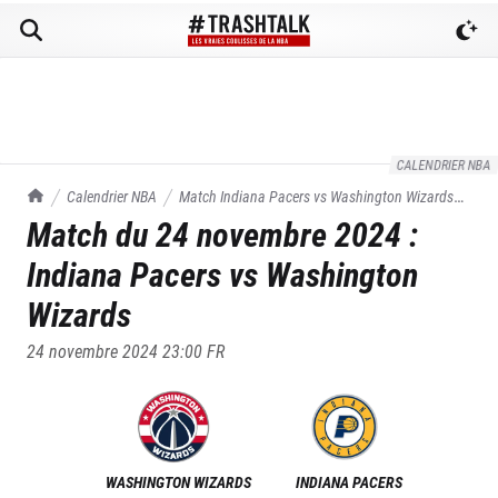
CALENDRIER NBA
TrashTalk Actu NBA
Calendrier NBA
Match
Indiana Pacers
vs
Washington Wizards
Match du
24 novembre 2024
:
du
24/11/2024
Indiana Pacers
vs
Washington
Wizards
24 novembre 2024 23:00
FR
WASHINGTON WIZARDS
INDIANA PACERS