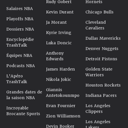
Rudy Gobert
Hornets
Salaires NBA
Kevin Durant
Chicago Bulls
Playoffs NBA
Ja Morant
Cleveland
Cavaliers
Dossiers NBA
Kyrie Irving
Dallas Mavericks
Encyclopédie
Luka Doncic
TrashTalk
Denver Nuggets
Anthony
Équipes NBA
Edwards
Detroit Pistons
Podcasts NBA
James Harden
Golden State
Warriors
L'Apéro
Nikola Jokic
TrashTalk
Houston Rockets
Giannis
Grandes dates de
Antetokounmpo
Indiana Pacers
la saison NBA
Evan Fournier
Los Angeles
Incroyable
Clippers
Brocante Sports
Zion Williamson
Los Angeles
Devin Booker
Lakers