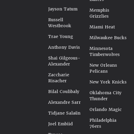
Jayson Tatum
Memphis
Grizzlies
Russell
Westbrook
Miami Heat
Trae Young
Milwaukee Bucks
Anthony Davis
Minnesota
Timberwolves
Shai Gilgeous-
Alexander
New Orleans
Pelicans
Zaccharie
Risacher
New York Knicks
Bilal Coulibaly
Oklahoma City
Thunder
Alexandre Sarr
Orlando Magic
Tidjane Salaün
Philadelphia
Joel Embiid
76ers