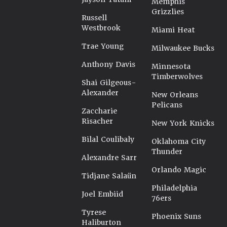
Memphis
Grizzlies
Russell
Westbrook
Miami Heat
Trae Young
Milwaukee Bucks
Anthony Davis
Minnesota
Timberwolves
Shai Gilgeous-
Alexander
New Orleans
Pelicans
Zaccharie
Risacher
New York Knicks
Bilal Coulibaly
Oklahoma City
Thunder
Alexandre Sarr
Orlando Magic
Tidjane Salaün
Philadelphia
Joel Embiid
76ers
Tyrese
Phoenix Suns
Haliburton