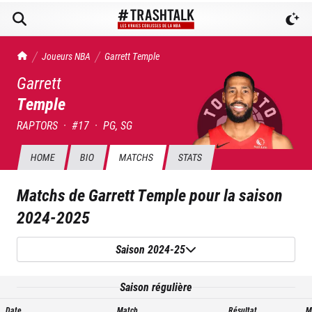
TrashTalk Actu NBA
Joueurs NBA
Garrett
Temple
Garrett
Temple
RAPTORS
·
#
17
·
PG, SG
HOME
BIO
MATCHS
STATS
Matchs de
Garrett Temple
pour la saison
2024-2025
Saison 2024-25
Saison régulière
Date
Match
Résultat
M