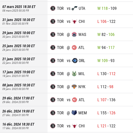
07 mars 2025 18:30
ET
TOR
vs
UTA
W
118
-
109
08 mars 2025 00:30
FR
31 janv. 2025 18:30
ET
TOR
vs
CHI
L
106
-
122
01 févr. 2025 00:30
FR
29 janv. 2025 18:00
ET
TOR
@
WAS
W
82
-
106
30 janv. 2025 00:00
FR
25 janv. 2025 18:30
ET
TOR
@
ATL
W
94
-
117
26 janv. 2025 00:30
FR
21 janv. 2025 18:30
ET
TOR
vs
ORL
W
109
-
93
22 janv. 2025 00:30
FR
17 janv. 2025 19:00
ET
TOR
@
MIL
L
130
-
112
18 janv. 2025 01:00
FR
08 janv. 2025 18:30
ET
TOR
@
NYK
L
112
-
98
09 janv. 2025 00:30
FR
29 déc. 2024 17:00
ET
TOR
vs
ATL
L
107
-
136
29 déc. 2024 23:00
FR
26 déc. 2024 19:00
ET
TOR
@
MEM
L
155
-
126
27 déc. 2024 01:00
FR
16 déc. 2024 18:30
ET
TOR
vs
CHI
L
121
-
122
17 déc. 2024 00:30
FR