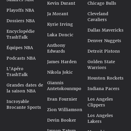
Kevin Durant
Chicago Bulls
Playoffs NBA
Ja Morant
Cleveland
Cavaliers
Dossiers NBA
Kyrie Irving
Dallas Mavericks
Encyclopédie
Luka Doncic
TrashTalk
Denver Nuggets
Anthony
Équipes NBA
Edwards
Detroit Pistons
Podcasts NBA
James Harden
Golden State
Warriors
L'Apéro
Nikola Jokic
TrashTalk
Houston Rockets
Giannis
Grandes dates de
Antetokounmpo
Indiana Pacers
la saison NBA
Evan Fournier
Los Angeles
Incroyable
Clippers
Brocante Sports
Zion Williamson
Los Angeles
Devin Booker
Lakers
Jayson Tatum