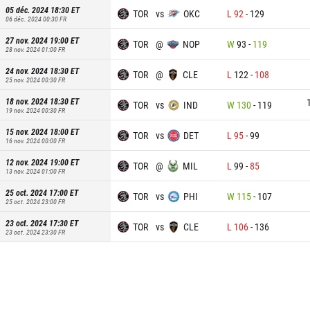
05 déc. 2024 18:30
ET
TOR
vs
OKC
L
92
-
129
06 déc. 2024 00:30
FR
27 nov. 2024 19:00
ET
TOR
@
NOP
W
93
-
119
28 nov. 2024 01:00
FR
24 nov. 2024 18:30
ET
TOR
@
CLE
L
122
-
108
25 nov. 2024 00:30
FR
18 nov. 2024 18:30
ET
TOR
vs
IND
W
130
-
119
19 nov. 2024 00:30
FR
15 nov. 2024 18:00
ET
TOR
vs
DET
L
95
-
99
16 nov. 2024 00:00
FR
12 nov. 2024 19:00
ET
TOR
@
MIL
L
99
-
85
13 nov. 2024 01:00
FR
25 oct. 2024 17:00
ET
TOR
vs
PHI
W
115
-
107
25 oct. 2024 23:00
FR
23 oct. 2024 17:30
ET
TOR
vs
CLE
L
106
-
136
23 oct. 2024 23:30
FR