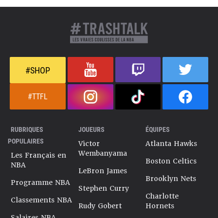
#SHOP
#TTFL
RUBRIQUES
JOUEURS
ÉQUIPES
POPULAIRES
Victor
Atlanta Hawks
Wembanyama
Les Français en
Boston Celtics
NBA
LeBron James
Brooklyn Nets
Programme NBA
Stephen Curry
Charlotte
Classements NBA
Rudy Gobert
Hornets
Salaires NBA