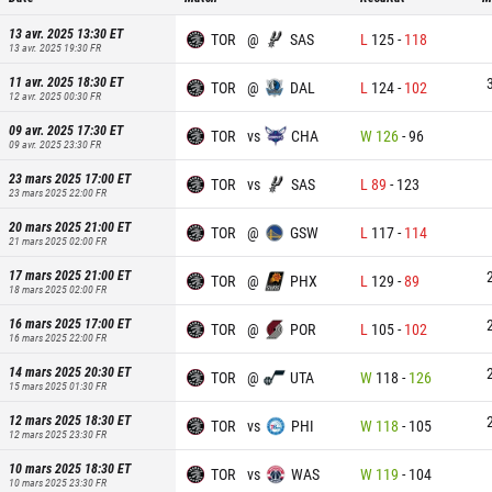
13 avr. 2025 13:30
ET
TOR
@
SAS
L
125
-
118
13 avr. 2025 19:30
FR
11 avr. 2025 18:30
ET
TOR
@
DAL
L
124
-
102
12 avr. 2025 00:30
FR
09 avr. 2025 17:30
ET
TOR
vs
CHA
W
126
-
96
09 avr. 2025 23:30
FR
23 mars 2025 17:00
ET
TOR
vs
SAS
L
89
-
123
23 mars 2025 22:00
FR
20 mars 2025 21:00
ET
TOR
@
GSW
L
117
-
114
21 mars 2025 02:00
FR
17 mars 2025 21:00
ET
TOR
@
PHX
L
129
-
89
18 mars 2025 02:00
FR
16 mars 2025 17:00
ET
TOR
@
POR
L
105
-
102
16 mars 2025 22:00
FR
14 mars 2025 20:30
ET
TOR
@
UTA
W
118
-
126
15 mars 2025 01:30
FR
12 mars 2025 18:30
ET
TOR
vs
PHI
W
118
-
105
12 mars 2025 23:30
FR
10 mars 2025 18:30
ET
TOR
vs
WAS
W
119
-
104
10 mars 2025 23:30
FR