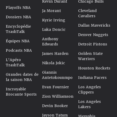
Kevin Durant
Chicago Bulls
Playoffs NBA
Ja Morant
Cleveland
Cavaliers
Dossiers NBA
Kyrie Irving
Dallas Mavericks
Encyclopédie
Luka Doncic
TrashTalk
Denver Nuggets
Anthony
Équipes NBA
Edwards
Detroit Pistons
Podcasts NBA
James Harden
Golden State
Warriors
L'Apéro
Nikola Jokic
TrashTalk
Houston Rockets
Giannis
Grandes dates de
Antetokounmpo
Indiana Pacers
la saison NBA
Evan Fournier
Los Angeles
Incroyable
Clippers
Brocante Sports
Zion Williamson
Los Angeles
Devin Booker
Lakers
Jayson Tatum
Memphis