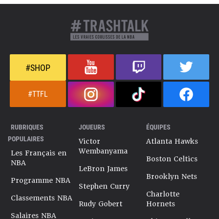
#SHOP
#TTFL
RUBRIQUES
JOUEURS
ÉQUIPES
POPULAIRES
Victor
Atlanta Hawks
Wembanyama
Les Français en
Boston Celtics
NBA
LeBron James
Brooklyn Nets
Programme NBA
Stephen Curry
Charlotte
Classements NBA
Rudy Gobert
Hornets
Salaires NBA