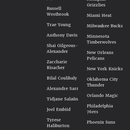
Grizzlies
Russell
Westbrook
Miami Heat
Trae Young
Milwaukee Bucks
Anthony Davis
Minnesota
Timberwolves
Shai Gilgeous-
Alexander
New Orleans
Pelicans
Zaccharie
Risacher
New York Knicks
Bilal Coulibaly
Oklahoma City
Thunder
Alexandre Sarr
Orlando Magic
Tidjane Salaün
Philadelphia
Joel Embiid
76ers
Tyrese
Phoenix Suns
Haliburton