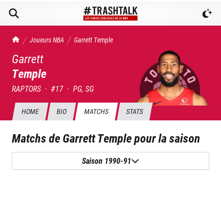
TrashTalk Actu NBA
Joueurs NBA
Garrett
Temple
Garrett
Temple
RAPTORS
·
#
17
·
PG, SG
HOME
BIO
MATCHS
STATS
Matchs de
Garrett Temple
pour la saison
Saison 1990-91