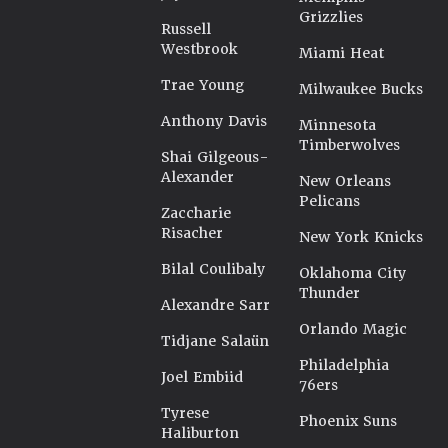
Grizzlies
Russell
Westbrook
Miami Heat
Trae Young
Milwaukee Bucks
Anthony Davis
Minnesota
Timberwolves
Shai Gilgeous-
Alexander
New Orleans
Pelicans
Zaccharie
Risacher
New York Knicks
Bilal Coulibaly
Oklahoma City
Thunder
Alexandre Sarr
Orlando Magic
Tidjane Salaün
Philadelphia
Joel Embiid
76ers
Tyrese
Phoenix Suns
Haliburton