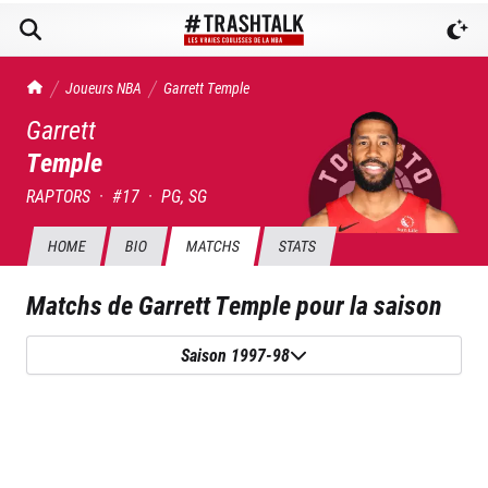
TrashTalk Actu NBA
Joueurs NBA
Garrett
Temple
Garrett
Temple
RAPTORS
·
#
17
·
PG, SG
HOME
BIO
MATCHS
STATS
Matchs de
Garrett Temple
pour la saison
Saison 1997-98