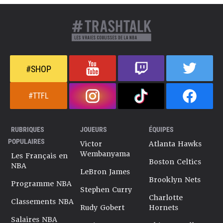
#SHOP
#TTFL
RUBRIQUES
JOUEURS
ÉQUIPES
POPULAIRES
Victor
Atlanta Hawks
Wembanyama
Les Français en
Boston Celtics
NBA
LeBron James
Brooklyn Nets
Programme NBA
Stephen Curry
Charlotte
Classements NBA
Rudy Gobert
Hornets
Salaires NBA