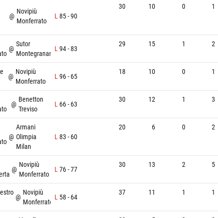
30
10
0
1
Novipiù
@
L
85
-
90
Monferrato
Sutor
29
15
1
2
@
L
94
-
83
ato
Montegranaro
ne
Novipiù
18
10
0
1
@
L
96
-
65
Monferrato
Benetton
30
12
1
3
@
L
66
-
63
ato
Treviso
Armani
20
6
0
2
@
Olimpia
L
83
-
60
ato
Milan
Novipiù
30
13
2
5
@
L
76
-
77
erta
Monferrato
estro
Novipiù
37
11
1
1
@
L
58
-
64
Monferrato