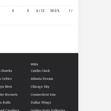
0
0
6 / 12
50.0 %
1 / 5
20.0%
0 / 0
WNBA
a Hawks
Caitlin Clark
 Celtics
Atlanta Dream
yn Nets
Chicago Sky
tte Hornets
Connecticut Sun
o Bulls
Dallas Wings
and Cavaliers
Golden State Valkyries