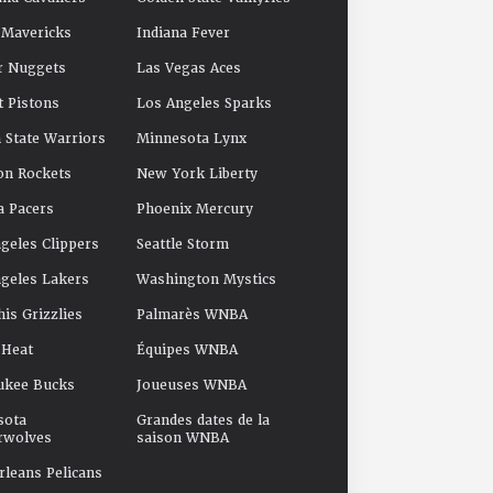
 Mavericks
Indiana Fever
r Nuggets
Las Vegas Aces
t Pistons
Los Angeles Sparks
 State Warriors
Minnesota Lynx
on Rockets
New York Liberty
a Pacers
Phoenix Mercury
geles Clippers
Seattle Storm
geles Lakers
Washington Mystics
s Grizzlies
Palmarès WNBA
 Heat
Équipes WNBA
ukee Bucks
Joueuses WNBA
sota
Grandes dates de la
rwolves
saison WNBA
leans Pelicans