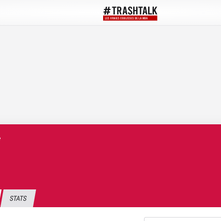
e
STATS