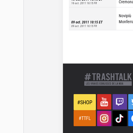
Cremon
16 oct. 2011 16:15
FR
Novipiù
Monferr
09 oct. 2011 10:15
ET
09 oct. 2011 16:15
FR
#SHOP
#TTFL