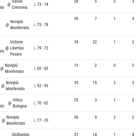
Vanoli
28
5
2
3
@
L
73
-
74
ato
Cremona
30
7
1
4
Novipiù
@
L
75
-
78
Monferrato
Victoria
39
22
1
2
@
Libertas
L
79
-
72
ato
Pesaro
Novipiù
15
2
0
2
@
L
60
-
62
Monferrato
Novipiù
35
15
2
3
@
L
92
-
93
Monferrato
Virtus
25
3
1
2
@
L
70
-
62
ato
Bologna
Novipiù
30
9
2
2
@
L
77
-
70
Monferrato
OnSharing
37
14
1
4