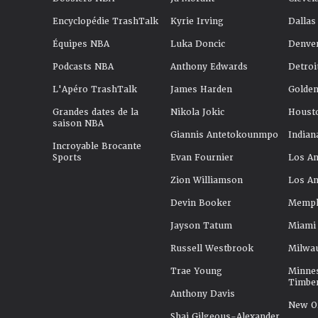
Encyclopédie TrashTalk
Kyrie Irving
Dallas
Équipes NBA
Luka Doncic
Denve
Podcasts NBA
Anthony Edwards
Detroi
L'Apéro TrashTalk
James Harden
Golden
Grandes dates de la
Nikola Jokic
Houst
saison NBA
Giannis Antetokounmpo
Indian
Incroyable Brocante
Sports
Evan Fournier
Los An
Zion Williamson
Los An
Devin Booker
Memphi
Jayson Tatum
Miami
Russell Westbrook
Milwa
Trae Young
Minne
Timbe
Anthony Davis
New Or
Shai Gilgeous-Alexander