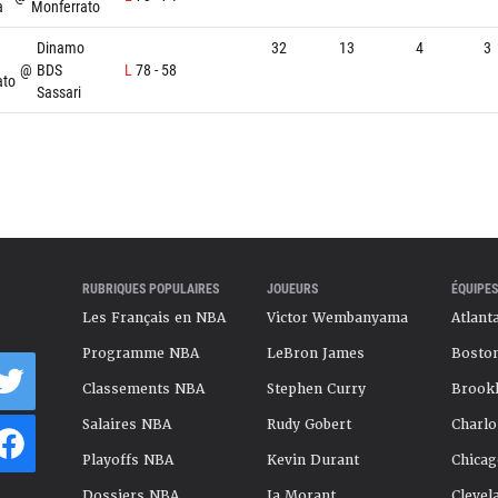
a
Monferrato
Dinamo
32
13
4
3
@
BDS
L
78
-
58
ato
Sassari
RUBRIQUES POPULAIRES
JOUEURS
ÉQUIPES
Les Français en NBA
Victor Wembanyama
Atlant
Programme NBA
LeBron James
Boston
Classements NBA
Stephen Curry
Brookl
Salaires NBA
Rudy Gobert
Charlo
Playoffs NBA
Kevin Durant
Chicag
Dossiers NBA
Ja Morant
Clevel