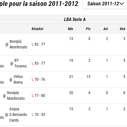
ple
pour la saison
2011-2012
Saison 2011-12
LBA Serie A
Résultat
Min
Pts
Ast
Reb
13
0
2
3
Novipiù
@
L
82
-
77
Monferrato
BT
19
2
1
5
@
L
83
-
77
ato
Teramo
Virtus
31
15
1
5
@
L
70
-
76
ato
Roma
Novipiù
20
6
0
0
@
L
77
-
80
Monferrato
Acqua
15
2
1
2
@
S.Bernardo
L
70
-
55
ato
Cantù