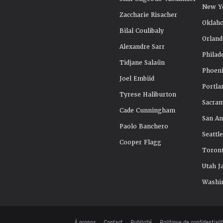
New Y
Zaccharie Risacher
Oklah
Bilal Coulibaly
Orland
Alexandre Sarr
Philad
Tidjane Salaün
Phoeni
Joel Embiid
Portla
Tyrese Haliburton
Sacra
Cade Cunningham
San An
Paolo Banchero
Seattl
Cooper Flagg
Toront
Utah J
Washi
À propos
Contact
Publicité
Politique de confidentiali