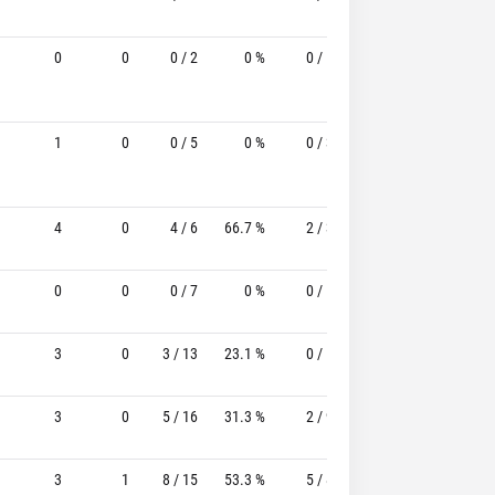
0
0
0 / 2
0 %
0 / 1
-
4 / 4
1
0
0 / 5
0 %
0 / 3
-
2 / 2
4
0
4 / 6
66.7 %
2 / 3
66.7%
4 / 6
0
0
0 / 7
0 %
0 / 5
-
0 / 0
3
0
3 / 13
23.1 %
0 / 5
-
6 / 7
3
0
5 / 16
31.3 %
2 / 9
22.2%
6 / 6
3
1
8 / 15
53.3 %
5 / 8
62.5%
2 / 4