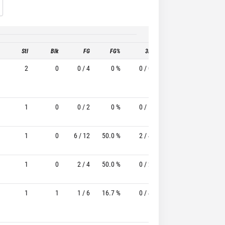
Stl
Blk
FG
FG%
3P
3P%
FT
2
0
0 / 4
0 %
0 / 0
-
0 / 0
1
0
0 / 2
0 %
0 / 1
-
2 / 2
1
0
6 / 12
50.0 %
2 / 4
50.0%
1 / 1
1
0
2 / 4
50.0 %
0 / 2
-
2 / 4
1
1
1 / 6
16.7 %
0 / 4
-
0 / 0