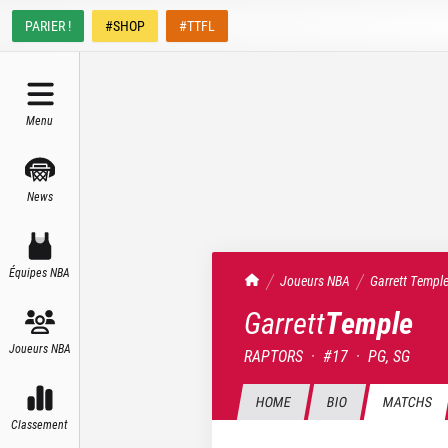
PARIER !
#SHOP
#TTFL
Menu
News
Équipes NBA
TrashTalk Actu NBA
Joueurs NBA
Garrett
Templ
Garrett
Temple
Joueurs NBA
RAPTORS
·
#
17
·
PG, SG
HOME
BIO
MATCHS
Classement