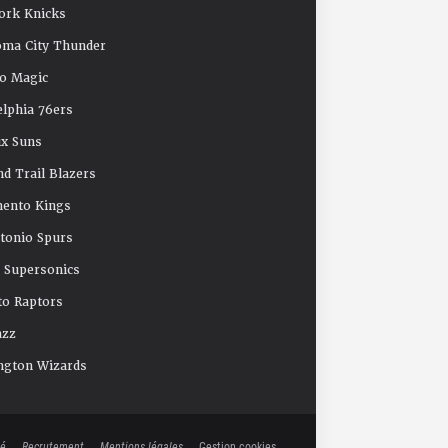
ork Knicks
oma City Thunder
o Magic
elphia 76ers
x Suns
nd Trail Blazers
mento Kings
tonio Spurs
e Supersonics
o Raptors
azz
ngton Wizards
té
Recrutement
Mentions légales
Gestion cookies