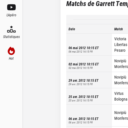
Matchs de
Garrett Tem
L'Apéro
Date
Match
Statistiques
Victoria
Libertas
06 mai 2012 10:15
ET
Pesaro
06 mai 2012 16:15
FR
Hot
Novipiù
02 mai 2012 10:15
ET
Monferr
02 mai 2012 16:15
FR
Novipiù
29 avr. 2012 10:15
ET
Monferr
29 avr. 2012 16:15
FR
Virtus
25 avr. 2012 10:15
ET
Bologna
25 avr. 2012 16:15
FR
Novipiù
Monferr
06 avr. 2012 10:15
ET
06 avr. 2012 16:15
FR