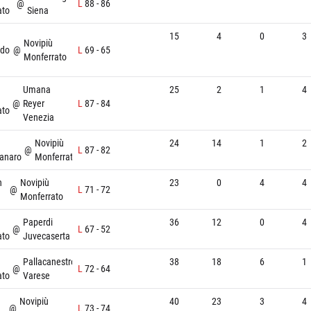
@
L
88
-
86
ato
Siena
15
4
0
3
Novipiù
rdo
@
L
69
-
65
Monferrato
Umana
25
2
1
4
@
Reyer
L
87
-
84
ato
Venezia
Novipiù
24
14
1
2
@
L
87
-
82
anaro
Monferrato
n
Novipiù
23
0
4
4
@
L
71
-
72
Monferrato
Paperdi
36
12
0
4
@
L
67
-
52
ato
Juvecaserta
Pallacanestro
38
18
6
1
@
L
72
-
64
ato
Varese
Novipiù
40
23
3
4
@
L
73
-
74