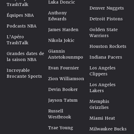
Luka Doncic
TrashTalk
Denver Nuggets
Anthony
Équipes NBA
Edwards
Detroit Pistons
Podcasts NBA
James Harden
Golden State
Warriors
L'Apéro
Nikola Jokic
TrashTalk
Houston Rockets
Giannis
Grandes dates de
Antetokounmpo
Indiana Pacers
la saison NBA
Evan Fournier
Los Angeles
Incroyable
Clippers
Brocante Sports
Zion Williamson
Los Angeles
Devin Booker
Lakers
Jayson Tatum
Memphis
Grizzlies
Russell
Westbrook
Miami Heat
Trae Young
Milwaukee Bucks