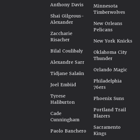
Anthony Davis
Minnesota
Timberwolves
Shai Gilgeous-
Alexander
New Orleans
Pelicans
Zaccharie
Risacher
New York Knicks
Bilal Coulibaly
Oklahoma City
Thunder
Alexandre Sarr
Orlando Magic
Tidjane Salaün
Philadelphia
Joel Embiid
76ers
Tyrese
Phoenix Suns
Haliburton
Portland Trail
Cade
Blazers
Cunningham
Sacramento
Paolo Banchero
Kings