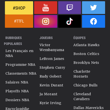
#SHOP
#TTFL
RUBRIQUES
JOUEURS
ÉQUIPES
POPULAIRES
Victor
Atlanta Hawks
Wembanyama
Les Français en
Boston Celtics
NBA
LeBron James
Brooklyn Nets
Programme NBA
Stephen Curry
Charlotte
Classements NBA
Rudy Gobert
Hornets
Salaires NBA
Kevin Durant
Chicago Bulls
Playoffs NBA
Ja Morant
Cleveland
Cavaliers
Dossiers NBA
Kyrie Irving
Dallas Mavericks
Encyclopédie