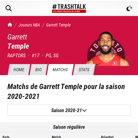
TrashTalk Actu NBA
Joueurs NBA
Garrett
Temple
Garrett
Temple
RAPTORS
·
#
17
·
PG, SG
HOME
BIO
MATCHS
STATS
Matchs de
Garrett Temple
pour la saison
2020-2021
Saison 2020-21
Saison régulière
Date
Match
Résultat
M