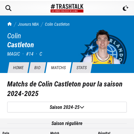
TrashTalk Actu NBA
Joueurs NBA
Colin
Castleton
Colin
Castleton
MAGIC
·
#
14
·
C
HOME
BIO
MATCHS
STATS
Matchs de
Colin Castleton
pour la saison
2024-2025
Saison 2024-25
Saison régulière
Date
Match
Résultat