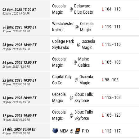
Osceola
Delaware
@
L
104
-
113
02 févr. 2025 13:00
ET
Magic
Blue Coats
02 févr. 2025 19:00
FR
Westchester
Osceola
@
L
119
-
111
30 janv. 2025 18:00
ET
Knicks
Magic
31 janv. 2025 00:00
FR
College Park
Osceola
@
L
115
-
110
28 janv. 2025 18:00
ET
Skyhawks
Magic
29 janv. 2025 00:00
FR
Osceola
Maine
@
L
105
-
108
26 janv. 2025 12:00
ET
Magic
Celtics
26 janv. 2025 18:00
FR
Capital City
Osceola
@
L
95
-
106
22 janv. 2025 18:00
ET
Go-Go
Magic
23 janv. 2025 00:00
FR
Osceola
Sioux Falls
@
L
113
-
102
18 janv. 2025 20:00
ET
Magic
Skyforce
19 janv. 2025 02:00
FR
Osceola
Sioux Falls
@
L
105
-
123
17 janv. 2025 19:00
ET
Magic
Skyforce
18 janv. 2025 01:00
FR
31 déc. 2024 20:00
ET
MEM
@
PHX
L
112
-
117
01 janv. 2025 02:00
FR