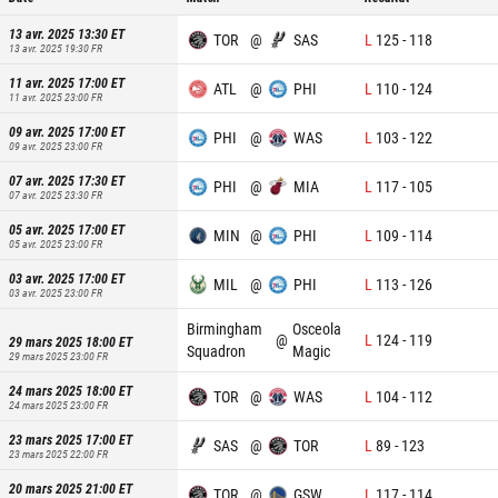
13 avr. 2025 13:30
ET
TOR
@
SAS
L
125
-
118
13 avr. 2025 19:30
FR
11 avr. 2025 17:00
ET
ATL
@
PHI
L
110
-
124
11 avr. 2025 23:00
FR
09 avr. 2025 17:00
ET
PHI
@
WAS
L
103
-
122
09 avr. 2025 23:00
FR
07 avr. 2025 17:30
ET
PHI
@
MIA
L
117
-
105
07 avr. 2025 23:30
FR
05 avr. 2025 17:00
ET
MIN
@
PHI
L
109
-
114
05 avr. 2025 23:00
FR
03 avr. 2025 17:00
ET
MIL
@
PHI
L
113
-
126
03 avr. 2025 23:00
FR
Birmingham
Osceola
@
L
124
-
119
29 mars 2025 18:00
ET
Squadron
Magic
29 mars 2025 23:00
FR
24 mars 2025 18:00
ET
TOR
@
WAS
L
104
-
112
24 mars 2025 23:00
FR
23 mars 2025 17:00
ET
SAS
@
TOR
L
89
-
123
23 mars 2025 22:00
FR
20 mars 2025 21:00
ET
TOR
@
GSW
L
117
-
114