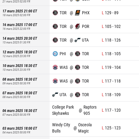
21 mars 2025 02:00
FR
17 mars 2025 21:00
ET
TOR
@
PHX
L
129
-
89
18 mars 2025 02:00
FR
16 mars 2025 17:00
ET
TOR
@
POR
L
105
-
102
16 mars 2025 22:00
FR
14 mars 2025 20:30
ET
TOR
@
UTA
L
118
-
126
15 mars 2025 01:30
FR
12 mars 2025 18:30
ET
PHI
@
TOR
L
118
-
105
12 mars 2025 23:30
FR
10 mars 2025 18:30
ET
WAS
@
TOR
L
119
-
104
10 mars 2025 23:30
FR
08 mars 2025 18:30
ET
WAS
@
TOR
L
117
-
118
09 mars 2025 00:30
FR
07 mars 2025 18:30
ET
UTA
@
TOR
L
118
-
109
08 mars 2025 00:30
FR
College Park
Raptors
@
L
117
-
120
06 mars 2025 18:30
ET
Skyhawks
905
07 mars 2025 00:30
FR
Windy City
Osceola
@
L
125
-
123
03 mars 2025 18:00
ET
Bulls
Magic
04 mars 2025 00:00
FR