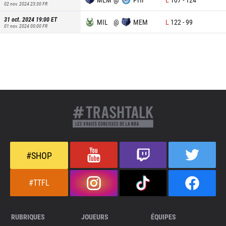
02 nov. 2024 23:30
FR
31 oct. 2024 19:00
ET
MIL
@
MEM
L
122
-
99
01 nov. 2024 00:00
FR
#SHOP
#TTFL
RUBRIQUES
JOUEURS
ÉQUIPES