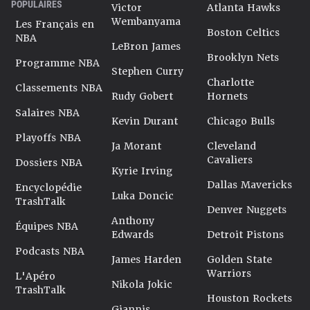
POPULAIRES
Victor
Atlanta Hawks
Wembanyama
Les Français en
Boston Celtics
NBA
LeBron James
Brooklyn Nets
Programme NBA
Stephen Curry
Charlotte
Classements NBA
Rudy Gobert
Hornets
Salaires NBA
Kevin Durant
Chicago Bulls
Playoffs NBA
Ja Morant
Cleveland
Cavaliers
Dossiers NBA
Kyrie Irving
Dallas Mavericks
Encyclopédie
Luka Doncic
TrashTalk
Denver Nuggets
Anthony
Équipes NBA
Edwards
Detroit Pistons
Podcasts NBA
James Harden
Golden State
Warriors
L'Apéro
Nikola Jokic
TrashTalk
Houston Rockets
Giannis