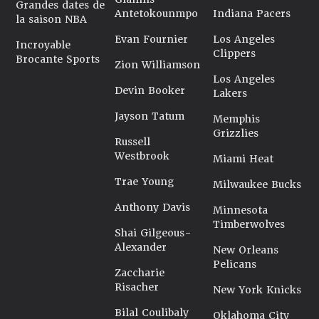
Grandes dates de
Antetokounmpo
Indiana Pacers
la saison NBA
Evan Fournier
Los Angeles
Incroyable
Clippers
Brocante Sports
Zion Williamson
Los Angeles
Devin Booker
Lakers
Jayson Tatum
Memphis
Grizzlies
Russell
Westbrook
Miami Heat
Trae Young
Milwaukee Bucks
Anthony Davis
Minnesota
Timberwolves
Shai Gilgeous-
Alexander
New Orleans
Pelicans
Zaccharie
Risacher
New York Knicks
Bilal Coulibaly
Oklahoma City