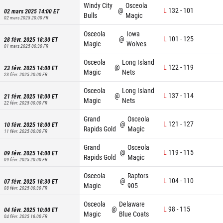
Windy City
Osceola
@
L
132
-
101
02 mars 2025 14:00
ET
Bulls
Magic
02 mars 2025 20:00
FR
Osceola
Iowa
@
L
101
-
125
28 févr. 2025 18:30
ET
Magic
Wolves
01 mars 2025 00:30
FR
Osceola
Long Island
@
L
122
-
119
23 févr. 2025 14:00
ET
Magic
Nets
23 févr. 2025 20:00
FR
Osceola
Long Island
@
L
137
-
114
21 févr. 2025 18:00
ET
Magic
Nets
22 févr. 2025 00:00
FR
Grand
Osceola
@
L
121
-
127
10 févr. 2025 18:00
ET
Rapids Gold
Magic
11 févr. 2025 00:00
FR
Grand
Osceola
@
L
119
-
115
09 févr. 2025 14:00
ET
Rapids Gold
Magic
09 févr. 2025 20:00
FR
Osceola
Raptors
@
L
104
-
110
07 févr. 2025 18:30
ET
Magic
905
08 févr. 2025 00:30
FR
Osceola
Delaware
@
L
98
-
115
04 févr. 2025 10:00
ET
Magic
Blue Coats
04 févr. 2025 16:00
FR