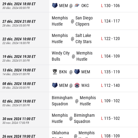
29 déc. 2024 18:00
ET
MEM
@
OKC
L
130
-
106
30 déc. 2024 00:00
FR
Memphis
San Diego
@
L
124
-
117
27 déc. 2024 21:00
ET
Hustle
Clippers
28 déc. 2024 03:00
FR
Memphis
Salt Lake
@
L
122
-
120
22 déc. 2024 10:00
ET
Hustle
City Stars
22 déc. 2024 16:00
FR
Windy City
Memphis
@
L
104
-
109
19 déc. 2024 19:30
ET
Bulls
Hustle
20 déc. 2024 01:30
FR
13 déc. 2024 19:00
ET
BKN
@
MEM
L
135
-
119
14 déc. 2024 01:00
FR
08 déc. 2024 18:00
ET
MEM
@
WAS
L
112
-
140
09 déc. 2024 00:00
FR
Birmingham
Memphis
@
L
109
-
102
02 déc. 2024 19:00
ET
Squadron
Hustle
03 déc. 2024 01:00
FR
Memphis
Birmingham
@
L
115
-
102
30 nov. 2024 11:00
ET
Hustle
Squadron
30 nov. 2024 17:00
FR
Oklahoma
Memphis
@
L
108
-
109
26 nov. 2024 19:00
ET