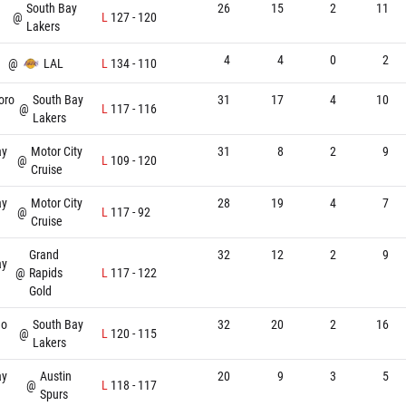
South Bay
26
15
2
11
@
L
127
-
120
Lakers
4
4
0
2
@
LAL
L
134
-
110
oro
South Bay
31
17
4
10
@
L
117
-
116
Lakers
ay
Motor City
31
8
2
9
@
L
109
-
120
Cruise
ay
Motor City
28
19
4
7
@
L
117
-
92
Cruise
Grand
32
12
2
9
ay
@
Rapids
L
117
-
122
Gold
go
South Bay
32
20
2
16
@
L
120
-
115
Lakers
ay
Austin
20
9
3
5
@
L
118
-
117
Spurs