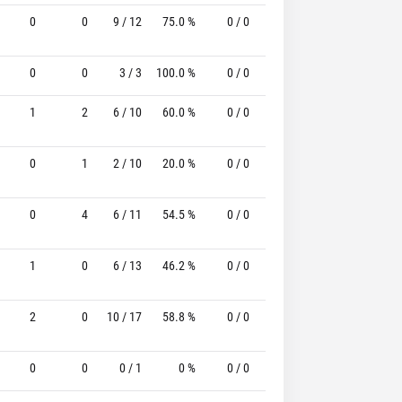
0
0
9 / 12
75.0 %
0 / 0
-
3 / 5
60.0
0
0
3 / 3
100.0 %
0 / 0
-
0 / 0
0
1
2
6 / 10
60.0 %
0 / 0
-
2 / 4
50.0
0
1
2 / 10
20.0 %
0 / 0
-
2 / 2
100.0
0
4
6 / 11
54.5 %
0 / 0
-
0 / 0
0
1
0
6 / 13
46.2 %
0 / 0
-
1 / 1
100.0
2
0
10 / 17
58.8 %
0 / 0
-
4 / 4
100.0
0
0
0 / 1
0 %
0 / 0
-
2 / 2
100.0