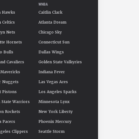
WNBA
a Hawks
Caitlin Clark
 Celtics
Atlanta Dream
yn Nets
Chicago Sky
tte Hornets
Connecticut Sun
o Bulls
Dallas Wings
and Cavaliers
Golden State Valkyries
 Mavericks
Indiana Fever
r Nuggets
Las Vegas Aces
t Pistons
Los Angeles Sparks
 State Warriors
Minnesota Lynx
on Rockets
New York Liberty
a Pacers
Phoenix Mercury
geles Clippers
Seattle Storm