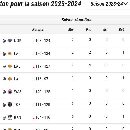
eton
pour la saison
2023-2024
Saison 2023-24
Saison régulière
Résultat
Min
Pts
Ast
Reb
2
0
0
0
@
NOP
L
108
-
124
2
2
0
1
W
@
LAL
L
120
-
134
2
4
0
0
@
LAL
L
117
-
127
1
0
0
1
@
LAL
L
116
-
97
1
0
0
0
@
WAS
L
120
-
125
6
0
0
0
@
TOR
L
111
-
128
6
0
0
1
@
BKN
L
104
-
116
2
0
0
0
@
IND
L
109
-
90