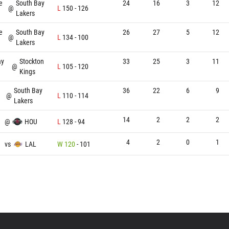
e
South Bay
24
16
3
12
@
L
150
-
126
Lakers
e
South Bay
26
27
5
12
@
L
134
-
100
Lakers
ay
Stockton
33
25
3
11
@
L
105
-
120
Kings
South Bay
36
22
6
9
@
L
110
-
114
Lakers
14
2
2
2
@
HOU
L
128
-
94
4
2
0
1
vs
LAL
W
120
-
101