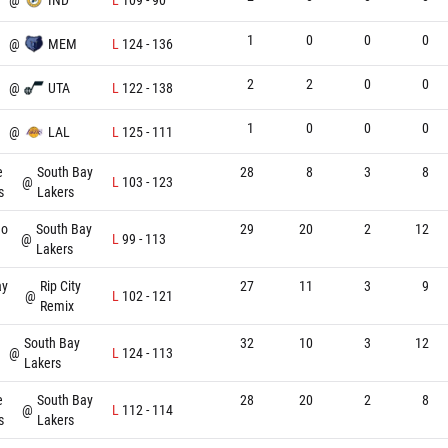
1
0
0
0
@
MEM
L
124
-
136
2
2
0
0
@
UTA
L
122
-
138
1
0
0
0
@
LAL
L
125
-
111
e
South Bay
28
8
3
8
@
L
103
-
123
s
Lakers
go
South Bay
29
20
2
12
@
L
99
-
113
Lakers
ay
Rip City
27
11
3
9
@
L
102
-
121
Remix
South Bay
32
10
3
12
@
L
124
-
113
Lakers
e
South Bay
28
20
2
8
@
L
112
-
114
s
Lakers