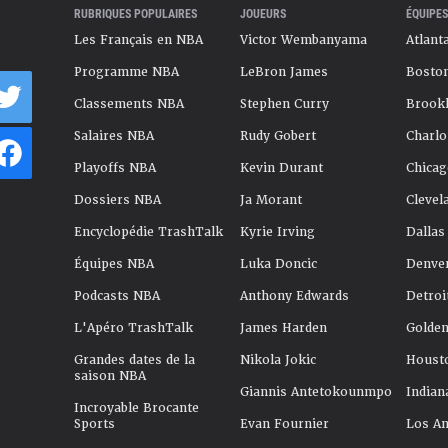
RUBRIQUES POPULAIRES
JOUEURS
ÉQUIPES
Les Français en NBA
Victor Wembanyama
Atlant
Programme NBA
LeBron James
Boston
Classements NBA
Stephen Curry
Brookl
Salaires NBA
Rudy Gobert
Charlo
Playoffs NBA
Kevin Durant
Chicag
Dossiers NBA
Ja Morant
Clevel
Encyclopédie TrashTalk
Kyrie Irving
Dallas
Équipes NBA
Luka Doncic
Denve
Podcasts NBA
Anthony Edwards
Detroi
L'Apéro TrashTalk
James Harden
Golden
Grandes dates de la
Nikola Jokic
Houst
saison NBA
Giannis Antetokounmpo
Indian
Incroyable Brocante
Sports
Evan Fournier
Los An