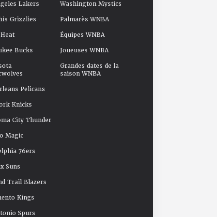
geles Lakers
Washington Mystics
s Grizzlies
Palmarès WNBA
 Heat
Équipes WNBA
ukee Bucks
Joueuses WNBA
sota
Grandes dates de la
rwolves
saison WNBA
leans Pelicans
ork Knicks
oma City Thunder
o Magic
elphia 76ers
x Suns
nd Trail Blazers
mento Kings
tonio Spurs