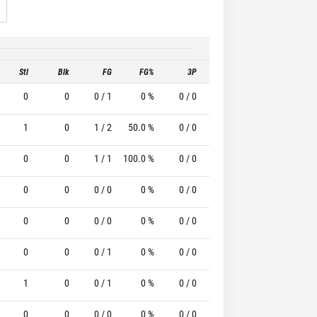
Stl
Blk
FG
FG%
3P
3P%
FT
F
0
0
0 / 1
0 %
0 / 0
-
0 / 0
0
1
0
1 / 2
50.0 %
0 / 0
-
0 / 0
0
0
0
1 / 1
100.0 %
0 / 0
-
2 / 2
100.0
0
0
0 / 0
0 %
0 / 0
-
0 / 0
0
0
0
0 / 0
0 %
0 / 0
-
0 / 0
0
0
0
0 / 1
0 %
0 / 0
-
0 / 0
0
1
0
0 / 1
0 %
0 / 0
-
0 / 0
0
0
0
0 / 0
0 %
0 / 0
-
0 / 0
0