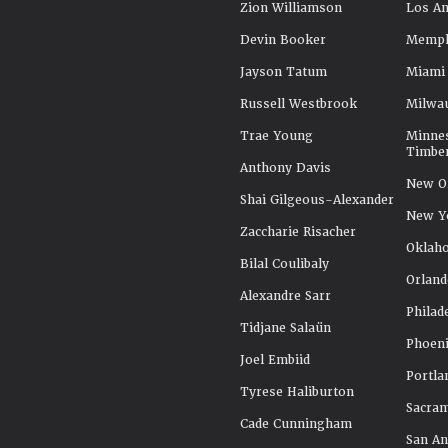
Zion Williamson
Los An
Devin Booker
Memphi
Jayson Tatum
Miami
Russell Westbrook
Milwa
Trae Young
Minne
Timbe
Anthony Davis
New Or
Shai Gilgeous-Alexander
New Y
Zaccharie Risacher
Oklah
Bilal Coulibaly
Orland
Alexandre Sarr
Philad
Tidjane Salaün
Phoeni
Joel Embiid
Portla
Tyrese Haliburton
Sacra
Cade Cunningham
San An