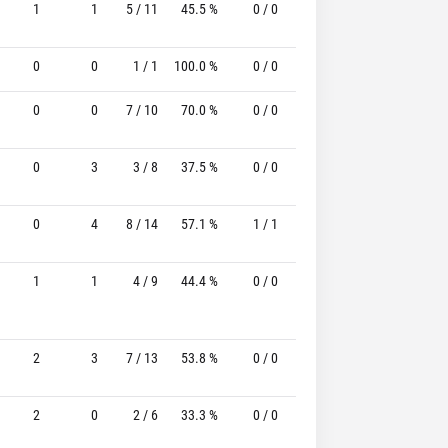
1
1
5 / 11
45.5 %
0 / 0
-
4 / 5
80.0
0
0
1 / 1
100.0 %
0 / 0
-
2 / 2
100.0
0
0
7 / 10
70.0 %
0 / 0
-
2 / 2
100.0
0
3
3 / 8
37.5 %
0 / 0
-
1 / 1
100.0
0
4
8 / 14
57.1 %
1 / 1
100.0%
1 / 1
100.0
1
1
4 / 9
44.4 %
0 / 0
-
3 / 5
60.0
2
3
7 / 13
53.8 %
0 / 0
-
3 / 5
60.0
2
0
2 / 6
33.3 %
0 / 0
-
3 / 3
100.0