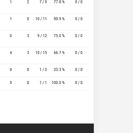
1
2
7 / 9
77.8 %
0 / 0
-
2 / 3
66.7
1
0
10 / 11
90.9 %
0 / 0
-
4 / 4
100.0
0
3
9 / 12
75.0 %
0 / 0
-
4 / 6
66.7
4
3
10 / 15
66.7 %
0 / 0
-
1 / 1
100.0
0
0
1 / 3
33.3 %
0 / 0
-
0 / 0
0
0
0
1 / 1
100.0 %
0 / 0
-
0 / 0
0