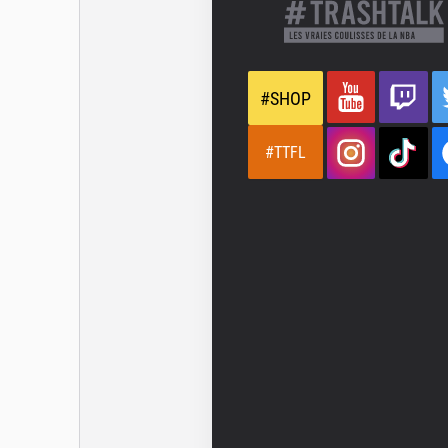
#SHOP
#TTFL