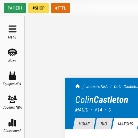
PARIER !
#SHOP
#TTFL
Menu
News
Équipes NBA
TrashTalk Actu NBA
Joueurs NBA
Colin
Castleto
Colin
Castleton
Joueurs NBA
MAGIC
·
#
14
·
C
HOME
BIO
MATCHS
Classement