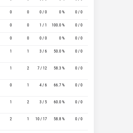
0
0
0 / 0
0 %
0 / 0
-
0 / 0
0
0
0
1 / 1
100.0 %
0 / 0
-
0 / 0
0
0
0
0 / 0
0 %
0 / 0
-
0 / 0
0
1
1
3 / 6
50.0 %
0 / 0
-
1 / 1
100.0
1
2
7 / 12
58.3 %
0 / 0
-
4 / 5
80.0
0
1
4 / 6
66.7 %
0 / 0
-
2 / 5
40.0
1
2
3 / 5
60.0 %
0 / 0
-
2 / 2
100.0
2
1
10 / 17
58.8 %
0 / 0
-
0 / 0
0