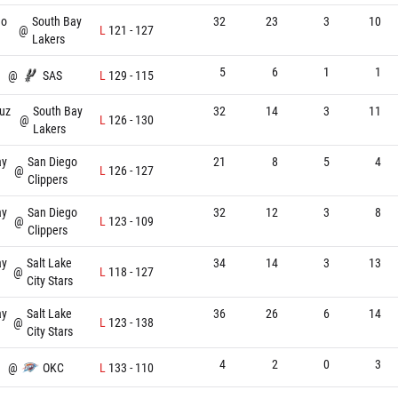
go
South Bay
32
23
3
10
@
L
121
-
127
Lakers
5
6
1
1
@
SAS
L
129
-
115
uz
South Bay
32
14
3
11
@
L
126
-
130
Lakers
ay
San Diego
21
8
5
4
@
L
126
-
127
Clippers
ay
San Diego
32
12
3
8
@
L
123
-
109
Clippers
ay
Salt Lake
34
14
3
13
@
L
118
-
127
City Stars
ay
Salt Lake
36
26
6
14
@
L
123
-
138
City Stars
4
2
0
3
@
OKC
L
133
-
110