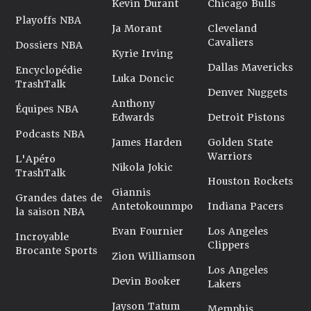
Kevin Durant
Chicago Bulls
Playoffs NBA
Ja Morant
Cleveland
Cavaliers
Dossiers NBA
Kyrie Irving
Dallas Mavericks
Encyclopédie
Luka Doncic
TrashTalk
Denver Nuggets
Anthony
Équipes NBA
Edwards
Detroit Pistons
Podcasts NBA
James Harden
Golden State
Warriors
L'Apéro
Nikola Jokic
TrashTalk
Houston Rockets
Giannis
Grandes dates de
Antetokounmpo
Indiana Pacers
la saison NBA
Evan Fournier
Los Angeles
Incroyable
Clippers
Brocante Sports
Zion Williamson
Los Angeles
Devin Booker
Lakers
Jayson Tatum
Memphis