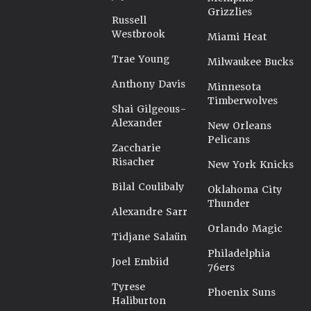
Grizzlies
Russell
Westbrook
Miami Heat
Trae Young
Milwaukee Bucks
Anthony Davis
Minnesota
Timberwolves
Shai Gilgeous-
Alexander
New Orleans
Pelicans
Zaccharie
Risacher
New York Knicks
Bilal Coulibaly
Oklahoma City
Thunder
Alexandre Sarr
Orlando Magic
Tidjane Salaün
Philadelphia
Joel Embiid
76ers
Tyrese
Phoenix Suns
Haliburton