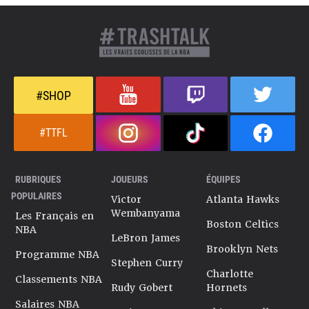
#SHOP
#TTFL
RUBRIQUES
JOUEURS
ÉQUIPES
POPULAIRES
Victor
Atlanta Hawks
Wembanyama
Les Français en
Boston Celtics
NBA
LeBron James
Brooklyn Nets
Programme NBA
Stephen Curry
Charlotte
Classements NBA
Rudy Gobert
Hornets
Salaires NBA