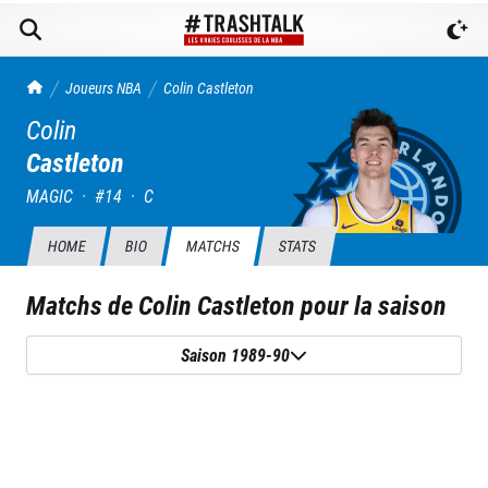
TrashTalk Actu NBA
Joueurs NBA
Colin
Castleton
Colin
Castleton
MAGIC
·
#
14
·
C
HOME
BIO
MATCHS
STATS
Matchs de
Colin Castleton
pour la saison
Saison 1989-90