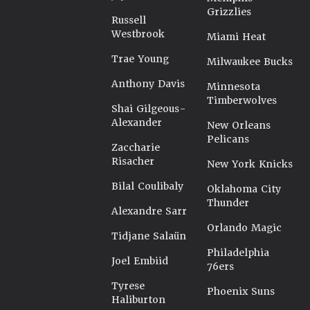
Grizzlies
Russell
Westbrook
Miami Heat
Trae Young
Milwaukee Bucks
Anthony Davis
Minnesota
Timberwolves
Shai Gilgeous-
Alexander
New Orleans
Pelicans
Zaccharie
Risacher
New York Knicks
Bilal Coulibaly
Oklahoma City
Thunder
Alexandre Sarr
Orlando Magic
Tidjane Salaün
Philadelphia
Joel Embiid
76ers
Tyrese
Phoenix Suns
Haliburton