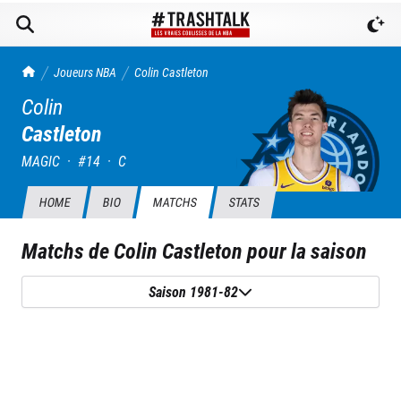
TrashTalk Actu NBA
Joueurs NBA
Colin
Castleton
Colin
Castleton
MAGIC
·
#
14
·
C
HOME
BIO
MATCHS
STATS
Matchs de
Colin Castleton
pour la saison
Saison 1981-82