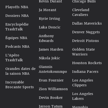
Kevin Durant
Chicago Bulls
Playoffs NBA
Ja Morant
Cleveland
Cavaliers
Dossiers NBA
Kyrie Irving
Dallas Mavericks
Encyclopédie
Luka Doncic
TrashTalk
Denver Nuggets
Anthony
Équipes NBA
Edwards
Detroit Pistons
Podcasts NBA
James Harden
Golden State
Warriors
L'Apéro
Nikola Jokic
TrashTalk
Houston Rockets
Giannis
Grandes dates de
Antetokounmpo
Indiana Pacers
la saison NBA
Evan Fournier
Los Angeles
Incroyable
Clippers
Brocante Sports
Zion Williamson
Los Angeles
Devin Booker
Lakers
Jayson Tatum
Memphis