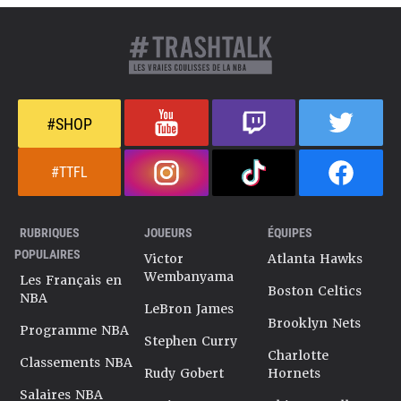
#SHOP
#TTFL
RUBRIQUES
JOUEURS
ÉQUIPES
POPULAIRES
Victor
Atlanta Hawks
Wembanyama
Les Français en
Boston Celtics
NBA
LeBron James
Brooklyn Nets
Programme NBA
Stephen Curry
Charlotte
Classements NBA
Rudy Gobert
Hornets
Salaires NBA