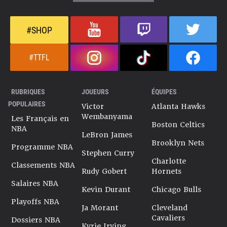
#SHOP
#TTFL
RUBRIQUES
JOUEURS
ÉQUIPES
POPULAIRES
Victor
Atlanta Hawks
Wembanyama
Les Français en
Boston Celtics
NBA
LeBron James
Brooklyn Nets
Programme NBA
Stephen Curry
Charlotte
Classements NBA
Rudy Gobert
Hornets
Salaires NBA
Kevin Durant
Chicago Bulls
Playoffs NBA
Ja Morant
Cleveland
Cavaliers
Dossiers NBA
Kyrie Irving