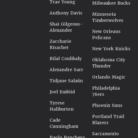
Trae Young
Milwaukee Bucks
Anthony Davis
Minnesota
Timberwolves
Shai Gilgeous-
Alexander
New Orleans
Pelicans
Zaccharie
Risacher
New York Knicks
Bilal Coulibaly
Oklahoma City
Thunder
Alexandre Sarr
Orlando Magic
Tidjane Salaün
Philadelphia
Joel Embiid
76ers
Tyrese
Phoenix Suns
Haliburton
Portland Trail
Cade
Blazers
Cunningham
Sacramento
Paolo Banchero