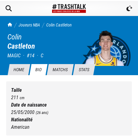
TrashTalk Actu NBA
Joueurs NBA
Colin
Castleton
Colin
Castleton
MAGIC
·
#
14
·
C
HOME
BIO
MATCHS
STATS
Taille
211
cm
Date de naissance
25/05/2000
(
26
ans)
Nationalité
American