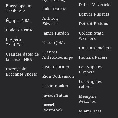
Dallas Mavericks
Encyclopédie
Luka Doncic
TrashTalk
Denver Nuggets
Anthony
Équipes NBA
Edwards
Detroit Pistons
Podcasts NBA
James Harden
Golden State
Warriors
L'Apéro
Nikola Jokic
TrashTalk
Houston Rockets
Giannis
Grandes dates de
Antetokounmpo
Indiana Pacers
la saison NBA
Evan Fournier
Los Angeles
Incroyable
Clippers
Brocante Sports
Zion Williamson
Los Angeles
Devin Booker
Lakers
Jayson Tatum
Memphis
Grizzlies
Russell
Westbrook
Miami Heat