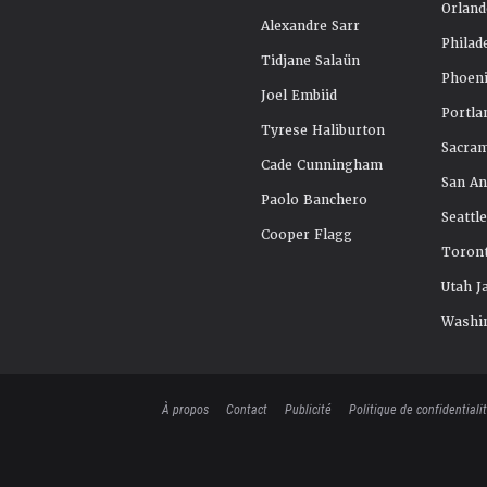
Orland
Alexandre Sarr
Philad
Tidjane Salaün
Phoeni
Joel Embiid
Portla
Tyrese Haliburton
Sacra
Cade Cunningham
San An
Paolo Banchero
Seattl
Cooper Flagg
Toront
Utah J
Washi
À propos
Contact
Publicité
Politique de confidentiali