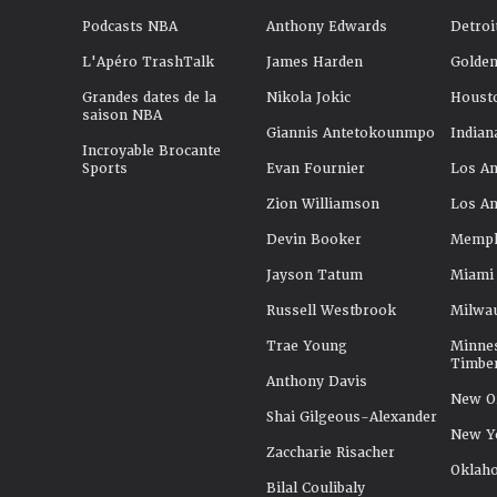
Podcasts NBA
Anthony Edwards
Detroi
L'Apéro TrashTalk
James Harden
Golden
Grandes dates de la
Nikola Jokic
Houst
saison NBA
Giannis Antetokounmpo
Indian
Incroyable Brocante
Sports
Evan Fournier
Los An
Zion Williamson
Los An
Devin Booker
Memphi
Jayson Tatum
Miami
Russell Westbrook
Milwa
Trae Young
Minne
Timbe
Anthony Davis
New Or
Shai Gilgeous-Alexander
New Y
Zaccharie Risacher
Oklah
Bilal Coulibaly