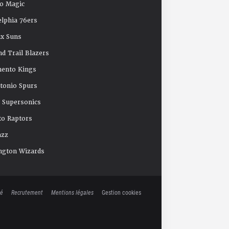
o Magic
elphia 76ers
x Suns
nd Trail Blazers
mento Kings
tonio Spurs
e Supersonics
o Raptors
azz
ngton Wizards
té
Recrutement
Mentions légales
Gestion cookies