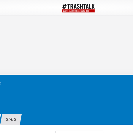
n
STATS