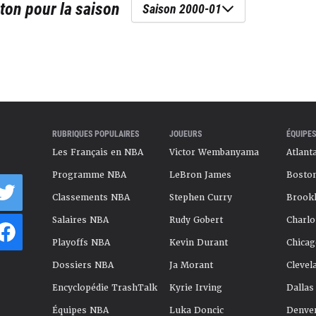
eton
pour la saison
Saison 2000-01
RUBRIQUES POPULAIRES
JOUEURS
ÉQUIPES
Les Français en NBA
Victor Wembanyama
Atlant
Programme NBA
LeBron James
Boston
Classements NBA
Stephen Curry
Brookl
Salaires NBA
Rudy Gobert
Charlo
Playoffs NBA
Kevin Durant
Chicag
Dossiers NBA
Ja Morant
Clevel
Encyclopédie TrashTalk
Kyrie Irving
Dallas
Équipes NBA
Luka Doncic
Denve