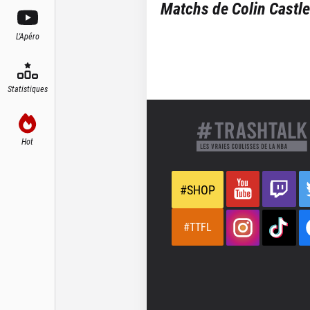
Matchs de
Colin Castl
L'Apéro
Statistiques
Hot
#SHOP
#TTFL