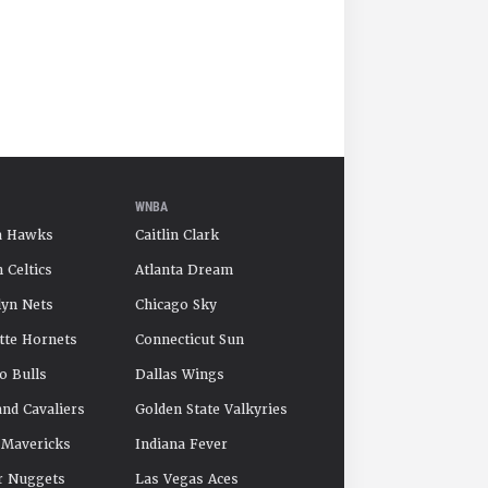
WNBA
a Hawks
Caitlin Clark
 Celtics
Atlanta Dream
yn Nets
Chicago Sky
tte Hornets
Connecticut Sun
o Bulls
Dallas Wings
and Cavaliers
Golden State Valkyries
 Mavericks
Indiana Fever
r Nuggets
Las Vegas Aces