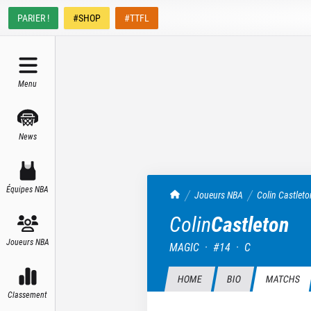
PARIER !
#SHOP
#TTFL
Menu
News
Équipes NBA
TrashTalk Actu NBA
Joueurs NBA
Colin
Castleto
Colin
Castleton
Joueurs NBA
MAGIC
·
#
14
·
C
HOME
BIO
MATCHS
Classement