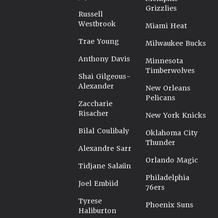
Grizzlies
Russell
Westbrook
Miami Heat
Trae Young
Milwaukee Bucks
Anthony Davis
Minnesota
Timberwolves
Shai Gilgeous-
Alexander
New Orleans
Pelicans
Zaccharie
Risacher
New York Knicks
Bilal Coulibaly
Oklahoma City
Thunder
Alexandre Sarr
Orlando Magic
Tidjane Salaün
Philadelphia
Joel Embiid
76ers
Tyrese
Phoenix Suns
Haliburton