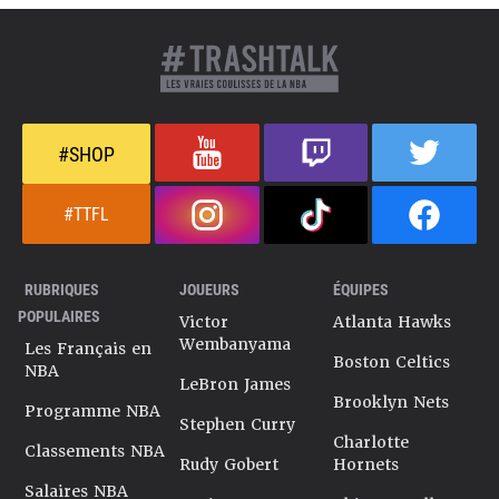
#SHOP
#TTFL
RUBRIQUES
JOUEURS
ÉQUIPES
POPULAIRES
Victor
Atlanta Hawks
Wembanyama
Les Français en
Boston Celtics
NBA
LeBron James
Brooklyn Nets
Programme NBA
Stephen Curry
Charlotte
Classements NBA
Rudy Gobert
Hornets
Salaires NBA