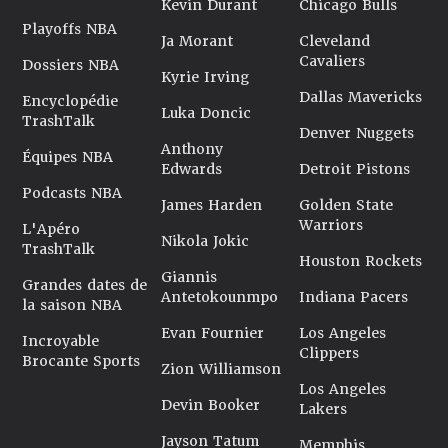
Kevin Durant
Chicago Bulls
Playoffs NBA
Ja Morant
Cleveland
Cavaliers
Dossiers NBA
Kyrie Irving
Dallas Mavericks
Encyclopédie
Luka Doncic
TrashTalk
Denver Nuggets
Anthony
Équipes NBA
Edwards
Detroit Pistons
Podcasts NBA
James Harden
Golden State
Warriors
L'Apéro
Nikola Jokic
TrashTalk
Houston Rockets
Giannis
Grandes dates de
Antetokounmpo
Indiana Pacers
la saison NBA
Evan Fournier
Los Angeles
Incroyable
Clippers
Brocante Sports
Zion Williamson
Los Angeles
Devin Booker
Lakers
Jayson Tatum
Memphis