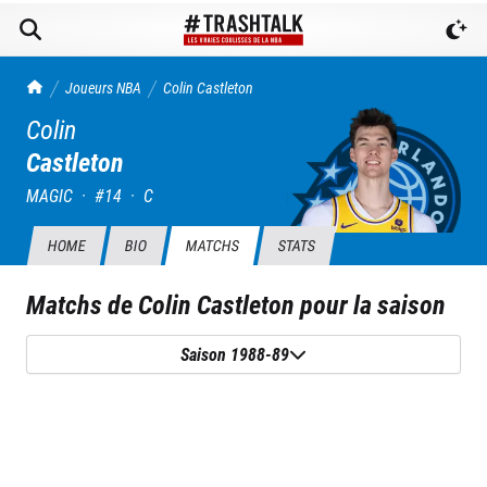
TrashTalk Actu NBA
Joueurs NBA
Colin
Castleton
Colin
Castleton
MAGIC
·
#
14
·
C
HOME
BIO
MATCHS
STATS
Matchs de
Colin Castleton
pour la saison
Saison 1988-89