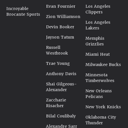
Evan Fournier
Los Angeles
Incroyable
Clippers
Brocante Sports
Zion Williamson
Los Angeles
Devin Booker
Lakers
Jayson Tatum
Memphis
Grizzlies
Russell
Westbrook
Miami Heat
Trae Young
Milwaukee Bucks
Anthony Davis
Minnesota
Timberwolves
Shai Gilgeous-
Alexander
New Orleans
Pelicans
Zaccharie
Risacher
New York Knicks
Bilal Coulibaly
Oklahoma City
Thunder
Alexandre Sarr