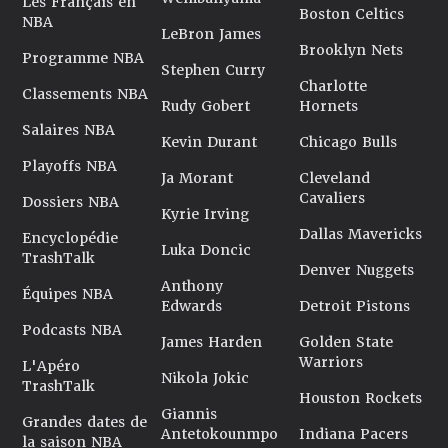
Les Français en
Boston Celtics
NBA
LeBron James
Brooklyn Nets
Programme NBA
Stephen Curry
Charlotte
Classements NBA
Rudy Gobert
Hornets
Salaires NBA
Kevin Durant
Chicago Bulls
Playoffs NBA
Ja Morant
Cleveland
Cavaliers
Dossiers NBA
Kyrie Irving
Dallas Mavericks
Encyclopédie
Luka Doncic
TrashTalk
Denver Nuggets
Anthony
Équipes NBA
Edwards
Detroit Pistons
Podcasts NBA
James Harden
Golden State
Warriors
L'Apéro
Nikola Jokic
TrashTalk
Houston Rockets
Giannis
Grandes dates de
Antetokounmpo
Indiana Pacers
la saison NBA