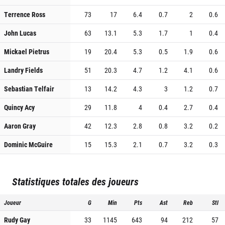
Terrence Ross
73
17
6.4
0.7
2
0.6
John Lucas
63
13.1
5.3
1.7
1
0.4
Mickael Pietrus
19
20.4
5.3
0.5
1.9
0.6
Landry Fields
51
20.3
4.7
1.2
4.1
0.6
Sebastian Telfair
13
14.2
4.3
3
1.2
0.7
Quincy Acy
29
11.8
4
0.4
2.7
0.4
Aaron Gray
42
12.3
2.8
0.8
3.2
0.2
Dominic McGuire
15
15.3
2.1
0.7
3.2
0.3
Statistiques totales des joueurs
Joueur
G
Min
Pts
Ast
Reb
Stl
Rudy Gay
33
1145
643
94
212
57