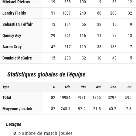
Mickael Pietrus
19
388
100
9
36
12
Landry Fields
51
1037
240
60
208
32
Sebastian Telfair
13
184
56
39
16
9
Quincy Acy
29
341
116
11
77
13
Aaron Gray
42
517
119
33
133
7
Dominic McGuire
15
230
32
10
48
5
Statistiques globales de l'équipe
Type
G
Min
Pts
Ast
Reb
Stl
Total
82
19984
7971
1765
3297
595
Moyenne / match
82
243.7
97.2
21.5
40.2
7.3
Lexique
G
Nombre de match jouées