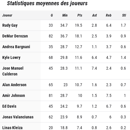
Statistiques moyennes des joueurs
Joueur
G
Min
Pts
Ast
Reb
Stl
Rudy Gay
33
34.7
19.5
2.8
6.4
1.7
DeMar Derozan
82
36.7
18.1
2.5
3.9
0.9
Andrea Bargnani
35
28.7
12.7
1.1
3.7
0.6
Kyle Lowry
68
29.8
11.6
6.4
4.7
1.4
Jose Manuel
45
28.3
11.1
7.4
2.4
0.6
Calderon
Alan Anderson
65
23
10.7
1.6
2.3
0.7
Amir Johnson
81
28.7
10
1.5
7.5
1
Ed Davis
45
24.2
9.7
1.2
6.7
0.6
Jonas Valanciunas
62
23.9
8.9
0.7
6
0.3
Linas Kleiza
20
18.8
7.4
0.8
2.6
0.2