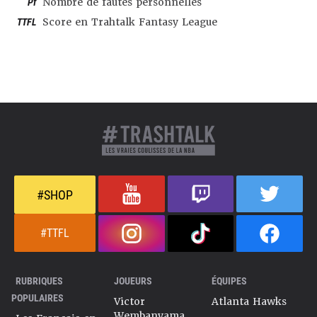
Pf
Nombre de fautes personnelles
TTFL
Score en Trahtalk Fantasy League
#SHOP
#TTFL
RUBRIQUES
JOUEURS
ÉQUIPES
POPULAIRES
Victor
Atlanta Hawks
Wembanyama