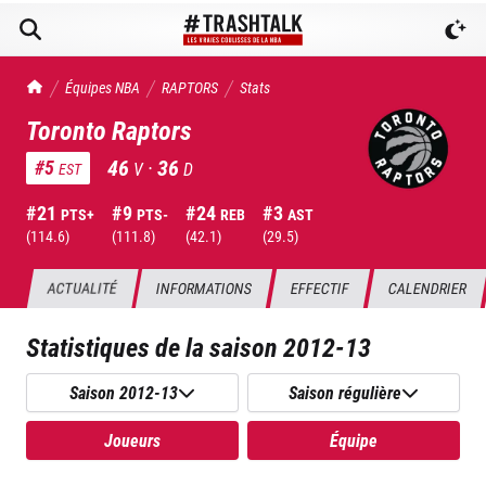
TrashTalk Actu NBA
Équipes NBA
RAPTORS
Stats
Toronto Raptors
46
·
36
#
5
V
D
EST
#
21
#
9
#
24
#
3
PTS+
PTS-
REB
AST
(
114.6
)
(
111.8
)
(
42.1
)
(
29.5
)
ACTUALITÉ
INFORMATIONS
EFFECTIF
CALENDRIER
Statistiques de la saison
2012-13
Saison 2012-13
Saison régulière
Joueurs
Équipe