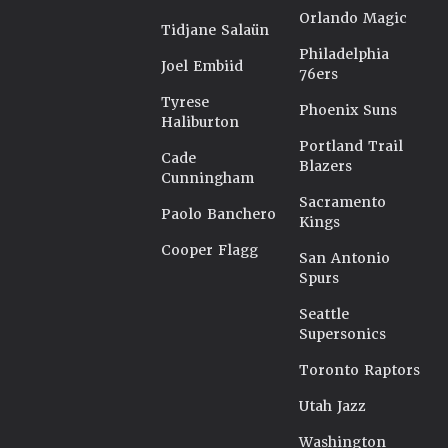
Orlando Magic
Tidjane Salaün
Philadelphia
Joel Embiid
76ers
Tyrese
Phoenix Suns
Haliburton
Portland Trail
Cade
Blazers
Cunningham
Sacramento
Paolo Banchero
Kings
Cooper Flagg
San Antonio
Spurs
Seattle
Supersonics
Toronto Raptors
Utah Jazz
Washington