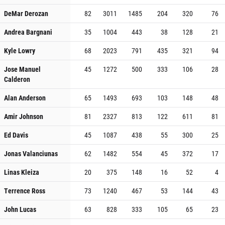
DeMar Derozan
82
3011
1485
204
320
76
Andrea Bargnani
35
1004
443
38
128
21
Kyle Lowry
68
2023
791
435
321
94
Jose Manuel
45
1272
500
333
106
28
Calderon
Alan Anderson
65
1493
693
103
148
48
Amir Johnson
81
2327
813
122
611
81
Ed Davis
45
1087
438
55
300
25
Jonas Valanciunas
62
1482
554
45
372
17
Linas Kleiza
20
375
148
16
52
4
Terrence Ross
73
1240
467
53
144
43
John Lucas
63
828
333
105
65
23