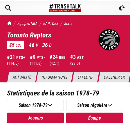
TrashTalk Actu NBA
Équipes NBA
RAPTORS
Stats
Toronto Raptors
46
·
36
#
5
V
D
EST
#
21
#
9
#
24
#
3
PTS+
PTS-
REB
AST
(
114.6
)
(
111.8
)
(
42.1
)
(
29.5
)
ACTUALITÉ
INFORMATIONS
EFFECTIF
CALENDRIER
Statistiques de la saison
1978-79
Saison 1978-79
Saison régulière
Joueurs
Équipe