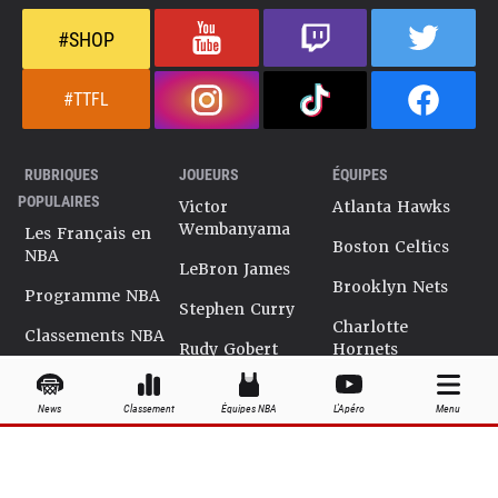
#SHOP
#TTFL
RUBRIQUES
JOUEURS
ÉQUIPES
POPULAIRES
Victor
Atlanta Hawks
Wembanyama
Les Français en
Boston Celtics
NBA
LeBron James
Brooklyn Nets
Programme NBA
Stephen Curry
Charlotte
Classements NBA
Rudy Gobert
Hornets
Salaires NBA
Kevin Durant
Chicago Bulls
News
Classement
Équipes NBA
L'Apéro
Menu
Playoffs NBA
Ja Morant
Cleveland
Cavaliers
Dossiers NBA
Kyrie Irving
Dallas Mavericks
Encyclopédie