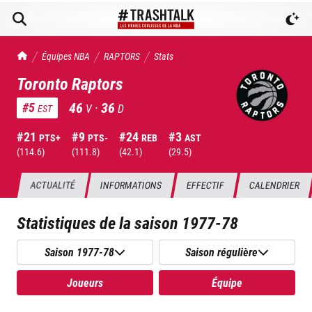
TrashTalk Actu NBA
Équipes NBA
RAPTORS
Stats
Toronto Raptors
46
·
36
#
5
V
D
EST
#
21
#
9
#
24
#
3
PTS+
PTS-
REB
AST
(
114.6
)
(
111.8
)
(
42.1
)
(
29.5
)
ACTUALITÉ
INFORMATIONS
EFFECTIF
CALENDRIER
Statistiques de la saison
1977-78
Saison 1977-78
Saison régulière
Joueurs
Équipe