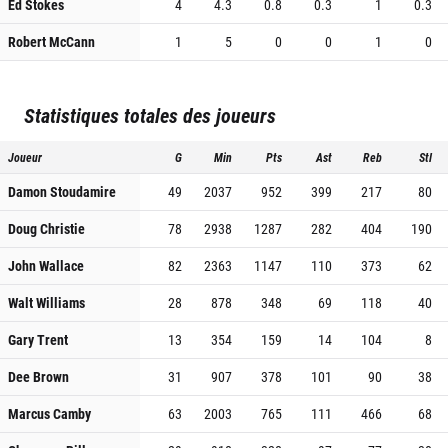
Ed Stokes
4
4.3
0.8
0.3
1
0.3
Robert McCann
1
5
0
0
1
0
Statistiques totales des joueurs
Joueur
G
Min
Pts
Ast
Reb
Stl
Damon Stoudamire
49
2037
952
399
217
80
Doug Christie
78
2938
1287
282
404
190
John Wallace
82
2363
1147
110
373
62
Walt Williams
28
878
348
69
118
40
Gary Trent
13
354
159
14
104
8
Dee Brown
31
907
378
101
90
38
Marcus Camby
63
2003
765
111
466
68