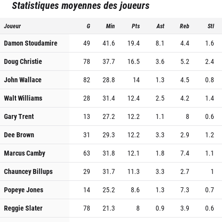
Statistiques moyennes des joueurs
Joueur
G
Min
Pts
Ast
Reb
Stl
Damon Stoudamire
49
41.6
19.4
8.1
4.4
1.6
Doug Christie
78
37.7
16.5
3.6
5.2
2.4
John Wallace
82
28.8
14
1.3
4.5
0.8
Walt Williams
28
31.4
12.4
2.5
4.2
1.4
Gary Trent
13
27.2
12.2
1.1
8
0.6
Dee Brown
31
29.3
12.2
3.3
2.9
1.2
Marcus Camby
63
31.8
12.1
1.8
7.4
1.1
Chauncey Billups
29
31.7
11.3
3.3
2.7
1
Popeye Jones
14
25.2
8.6
1.3
7.3
0.7
Reggie Slater
78
21.3
8
0.9
3.9
0.6