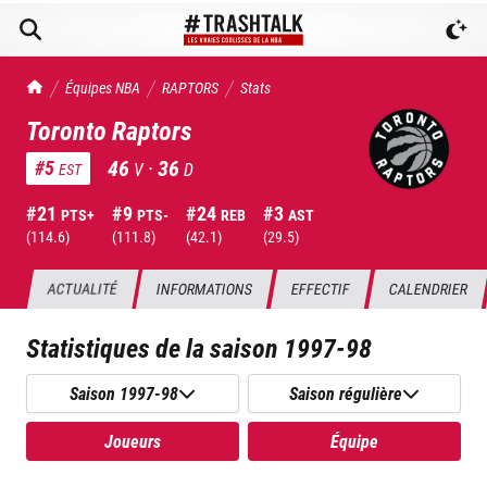
TrashTalk Actu NBA
Équipes NBA
RAPTORS
Stats
Toronto Raptors
46
·
36
#
5
V
D
EST
#
21
#
9
#
24
#
3
PTS+
PTS-
REB
AST
(
114.6
)
(
111.8
)
(
42.1
)
(
29.5
)
ACTUALITÉ
INFORMATIONS
EFFECTIF
CALENDRIER
Statistiques de la saison
1997-98
Saison 1997-98
Saison régulière
Joueurs
Équipe