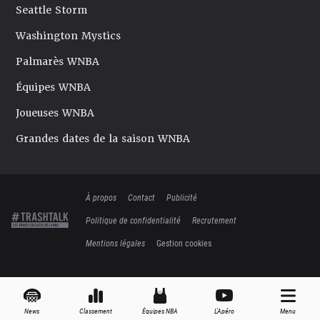
Seattle Storm
Washington Mystics
Palmarès WNBA
Équipes WNBA
Joueuses WNBA
Grandes dates de la saison WNBA
À propos
Contact
Publicité
Politique de confidentialité
Recrutement
Mentions légales
Gestion cookies
News
Classement
Équipes NBA
L'Apéro
Menu