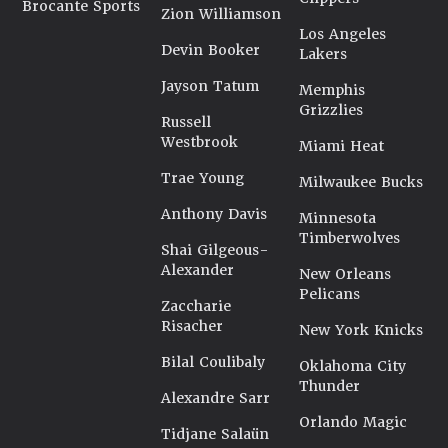
Brocante Sports
Zion Williamson
Los Angeles
Devin Booker
Lakers
Jayson Tatum
Memphis
Grizzlies
Russell
Westbrook
Miami Heat
Trae Young
Milwaukee Bucks
Anthony Davis
Minnesota
Timberwolves
Shai Gilgeous-
Alexander
New Orleans
Pelicans
Zaccharie
Risacher
New York Knicks
Bilal Coulibaly
Oklahoma City
Thunder
Alexandre Sarr
Orlando Magic
Tidjane Salaün