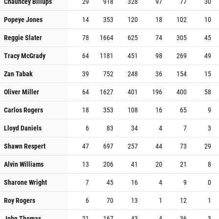
Chauncey Billups
29
918
328
97
77
30
Popeye Jones
14
353
120
18
102
10
Reggie Slater
78
1664
625
74
305
45
Tracy McGrady
64
1181
451
98
269
49
Zan Tabak
39
752
248
36
154
15
Oliver Miller
64
1627
401
196
400
58
Carlos Rogers
18
353
108
16
65
9
Lloyd Daniels
6
83
34
4
7
3
Shawn Respert
47
697
257
44
73
29
Alvin Williams
13
206
41
20
21
8
Sharone Wright
7
45
16
4
9
0
Roy Rogers
6
70
13
1
12
1
John Thomas
21
167
43
4
36
3