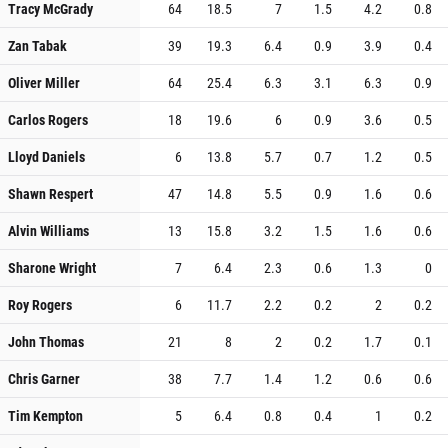
Tracy McGrady
64
18.5
7
1.5
4.2
0.8
Zan Tabak
39
19.3
6.4
0.9
3.9
0.4
Oliver Miller
64
25.4
6.3
3.1
6.3
0.9
Carlos Rogers
18
19.6
6
0.9
3.6
0.5
Lloyd Daniels
6
13.8
5.7
0.7
1.2
0.5
Shawn Respert
47
14.8
5.5
0.9
1.6
0.6
Alvin Williams
13
15.8
3.2
1.5
1.6
0.6
Sharone Wright
7
6.4
2.3
0.6
1.3
0
Roy Rogers
6
11.7
2.2
0.2
2
0.2
John Thomas
21
8
2
0.2
1.7
0.1
Chris Garner
38
7.7
1.4
1.2
0.6
0.6
Tim Kempton
5
6.4
0.8
0.4
1
0.2