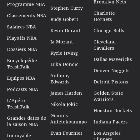
Brooklyn Nets
Programme NBA
Stephen Curry
Charlotte
Classements NBA
Rudy Gobert
Hornets
Salaires NBA
Kevin Durant
Chicago Bulls
Playoffs NBA
Ja Morant
Cleveland
Cavaliers
Dossiers NBA
Kyrie Irving
Dallas Mavericks
Encyclopédie
Luka Doncic
TrashTalk
Denver Nuggets
Anthony
Équipes NBA
Edwards
Detroit Pistons
Podcasts NBA
James Harden
Golden State
Warriors
L'Apéro
Nikola Jokic
TrashTalk
Houston Rockets
Giannis
Grandes dates de
Antetokounmpo
Indiana Pacers
la saison NBA
Evan Fournier
Los Angeles
Incroyable
Clippers