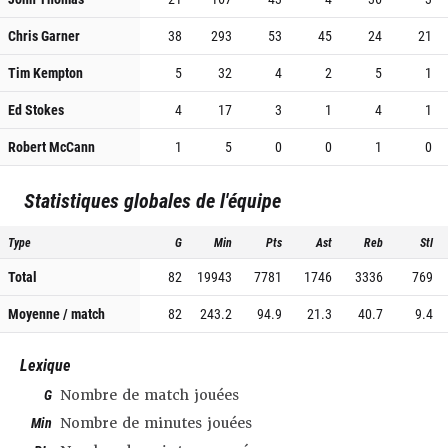
Chris Garner
38
293
53
45
24
21
Tim Kempton
5
32
4
2
5
1
Ed Stokes
4
17
3
1
4
1
Robert McCann
1
5
0
0
1
0
Statistiques globales de l'équipe
Type
G
Min
Pts
Ast
Reb
Stl
Total
82
19943
7781
1746
3336
769
Moyenne / match
82
243.2
94.9
21.3
40.7
9.4
Lexique
G
Nombre de match jouées
Min
Nombre de minutes jouées