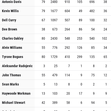
Antonio Davis
79
2480
910
105
696
38
Kevin Willis
79
1677
604
49
482
36
Dell Curry
67
1097
507
89
100
32
Dee Brown
38
673
264
86
54
24
Charles Oakley
80
2430
548
253
540
102
Alvin Williams
55
776
292
126
85
34
Tyrone Bogues
80
1729
410
299
135
65
Aleksandar Radojevic
3
25
7
1
8
2
John Thomas
55
479
114
9
75
12
Sean Marks
5
13
8
0
2
1
Haywoode Workman
13
103
20
17
9
9
Michael Stewart
42
389
58
6
94
5