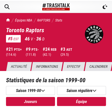
TrashTalk Actu NBA
Équipes NBA
RAPTORS
Stats
Toronto Raptors
46
·
36
#
5
V
D
EST
#
21
#
9
#
24
#
3
PTS+
PTS-
REB
AST
(
114.6
)
(
111.8
)
(
42.1
)
(
29.5
)
ACTUALITÉ
INFORMATIONS
EFFECTIF
CALENDRIER
Statistiques de la saison
1999-00
Saison 1999-00
Saison régulière
Joueurs
Équipe