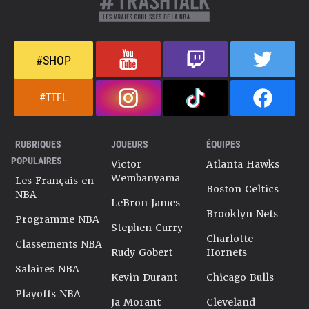
#SHOP
#TTFL
RUBRIQUES
JOUEURS
ÉQUIPES
POPULAIRES
Victor
Atlanta Hawks
Wembanyama
Les Français en
Boston Celtics
NBA
LeBron James
Brooklyn Nets
Programme NBA
Stephen Curry
Charlotte
Classements NBA
Rudy Gobert
Hornets
Salaires NBA
Kevin Durant
Chicago Bulls
Playoffs NBA
Ja Morant
Cleveland