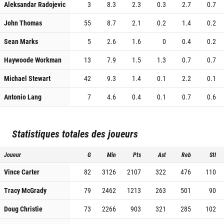
Aleksandar Radojevic
3
8.3
2.3
0.3
2.7
0.7
John Thomas
55
8.7
2.1
0.2
1.4
0.2
Sean Marks
5
2.6
1.6
0
0.4
0.2
Haywoode Workman
13
7.9
1.5
1.3
0.7
0.7
Michael Stewart
42
9.3
1.4
0.1
2.2
0.1
Antonio Lang
7
4.6
0.4
0.1
0.7
0.6
Statistiques totales des joueurs
Joueur
G
Min
Pts
Ast
Reb
Stl
Vince Carter
82
3126
2107
322
476
110
Tracy McGrady
79
2462
1213
263
501
90
Doug Christie
73
2266
903
321
285
102