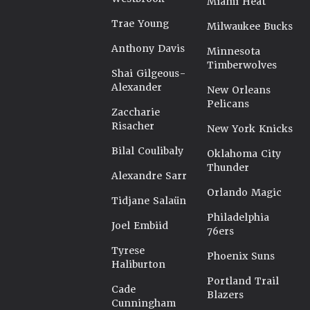
Miami Heat
Trae Young
Milwaukee Bucks
Anthony Davis
Minnesota
Timberwolves
Shai Gilgeous-
Alexander
New Orleans
Pelicans
Zaccharie
Risacher
New York Knicks
Bilal Coulibaly
Oklahoma City
Thunder
Alexandre Sarr
Orlando Magic
Tidjane Salaün
Philadelphia
Joel Embiid
76ers
Tyrese
Phoenix Suns
Haliburton
Portland Trail
Cade
Blazers
Cunningham