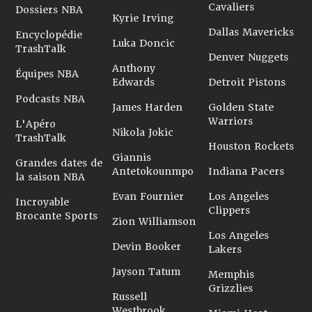
Cavaliers
Dossiers NBA
Kyrie Irving
Dallas Mavericks
Encyclopédie
Luka Doncic
TrashTalk
Denver Nuggets
Anthony
Équipes NBA
Edwards
Detroit Pistons
Podcasts NBA
James Harden
Golden State
Warriors
L'Apéro
Nikola Jokic
TrashTalk
Houston Rockets
Giannis
Grandes dates de
Antetokounmpo
Indiana Pacers
la saison NBA
Evan Fournier
Los Angeles
Incroyable
Clippers
Brocante Sports
Zion Williamson
Los Angeles
Devin Booker
Lakers
Jayson Tatum
Memphis
Grizzlies
Russell
Westbrook