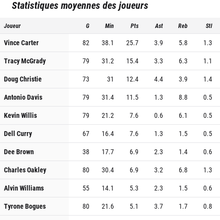
Statistiques moyennes des joueurs
Joueur
G
Min
Pts
Ast
Reb
Stl
Vince Carter
82
38.1
25.7
3.9
5.8
1.3
Tracy McGrady
79
31.2
15.4
3.3
6.3
1.1
Doug Christie
73
31
12.4
4.4
3.9
1.4
Antonio Davis
79
31.4
11.5
1.3
8.8
0.5
Kevin Willis
79
21.2
7.6
0.6
6.1
0.5
Dell Curry
67
16.4
7.6
1.3
1.5
0.5
Dee Brown
38
17.7
6.9
2.3
1.4
0.6
Charles Oakley
80
30.4
6.9
3.2
6.8
1.3
Alvin Williams
55
14.1
5.3
2.3
1.5
0.6
Tyrone Bogues
80
21.6
5.1
3.7
1.7
0.8