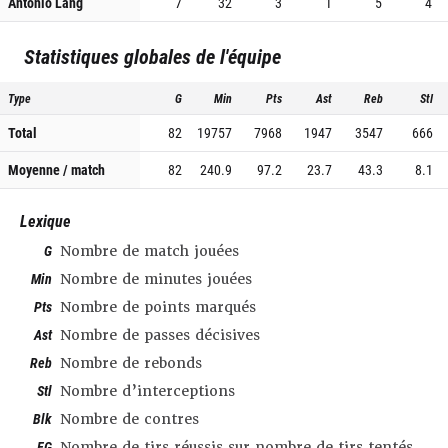
Antonio Lang
7
32
3
1
5
4
Statistiques globales de l'équipe
Type
G
Min
Pts
Ast
Reb
Stl
Total
82
19757
7968
1947
3547
666
Moyenne / match
82
240.9
97.2
23.7
43.3
8.1
Lexique
G
Nombre de match jouées
Min
Nombre de minutes jouées
Pts
Nombre de points marqués
Ast
Nombre de passes décisives
Reb
Nombre de rebonds
Stl
Nombre d’interceptions
Blk
Nombre de contres
FG
Nombre de tirs réussis sur nombre de tirs tentés