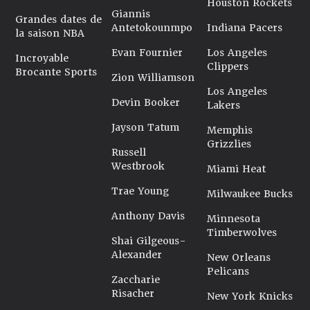
Houston Rockets
Giannis
Grandes dates de
Antetokounmpo
Indiana Pacers
la saison NBA
Evan Fournier
Los Angeles
Incroyable
Clippers
Brocante Sports
Zion Williamson
Los Angeles
Devin Booker
Lakers
Jayson Tatum
Memphis
Grizzlies
Russell
Westbrook
Miami Heat
Trae Young
Milwaukee Bucks
Anthony Davis
Minnesota
Timberwolves
Shai Gilgeous-
Alexander
New Orleans
Pelicans
Zaccharie
Risacher
New York Knicks