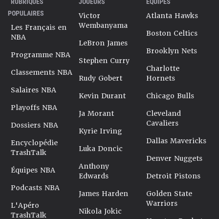
RUBRIQUES
JOUEURS
ÉQUIPES
POPULAIRES
Victor
Atlanta Hawks
Wembanyama
Les Français en
Boston Celtics
NBA
LeBron James
Brooklyn Nets
Programme NBA
Stephen Curry
Charlotte
Classements NBA
Rudy Gobert
Hornets
Salaires NBA
Kevin Durant
Chicago Bulls
Playoffs NBA
Ja Morant
Cleveland
Cavaliers
Dossiers NBA
Kyrie Irving
Dallas Mavericks
Encyclopédie
Luka Doncic
TrashTalk
Denver Nuggets
Anthony
Équipes NBA
Edwards
Detroit Pistons
Podcasts NBA
James Harden
Golden State
Warriors
L'Apéro
Nikola Jokic
TrashTalk