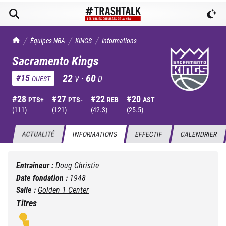
TrashTalk Actu NBA
Équipes NBA
KINGS
Informations
Sacramento Kings
22
·
60
#
15
V
D
OUEST
#
28
#
27
#
22
#
20
PTS+
PTS-
REB
AST
(
111
)
(
121
)
(
42.3
)
(
25.5
)
ACTUALITÉ
INFORMATIONS
EFFECTIF
CALENDRIER
Entraîneur :
Doug Christie
Date fondation :
1948
Salle :
Golden 1 Center
Titres