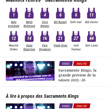
1
2
4
6
6
11
Nate
Mitch
Chris
Bill Russell
Sixth man
Bob Davies
Archibald
Richmond
Webber
12
14
16
21
27
44
Maurice
Oscar
Peja
Vlade Divac
Jack
Sam Lacey
Stokes
Robertson
Stojakovic
Twyman
KINGS
ANALYSE
Sacramento Kings, la
grande preview de la
saison 2025-26
À lire à propos des Sacramento Kings
KINGS
ANALYSE