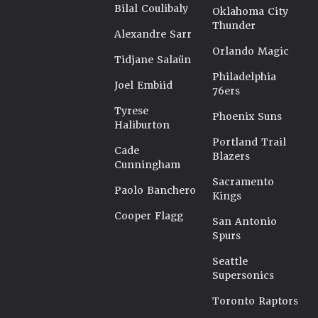
Bilal Coulibaly
Oklahoma City
Thunder
Alexandre Sarr
Orlando Magic
Tidjane Salaün
Philadelphia
Joel Embiid
76ers
Tyrese
Phoenix Suns
Haliburton
Portland Trail
Cade
Blazers
Cunningham
Sacramento
Paolo Banchero
Kings
Cooper Flagg
San Antonio
Spurs
Seattle
Supersonics
Toronto Raptors