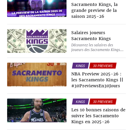
Sacramento Kings, la
grande preview de la
saison 2025-26
Salaires joueurs
Sacramento Kings
Découvrez les salaires des
joueurs des Sacramento Kings.
Du plus petit joueur payé
quelques dollars aux plus grands
touchant des millions.
KINGS
30 PREVIEWS
NBA Preview 2025-26 :
les Sacramento Kings ||
#30PreviewsEn30Jours
KINGS
30 PREVIEWS
ANALYSE
Les 10 bonnes raisons de
suivre les Sacramento
Kings en 2025-26