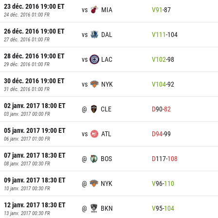
23 déc. 2016 19:00
ET
vs
MIA
V
91
-
87
24 déc. 2016 01:00
FR
26 déc. 2016 19:00
ET
vs
DAL
V
111
-
104
27 déc. 2016 01:00
FR
28 déc. 2016 19:00
ET
vs
LAC
V
102
-
98
29 déc. 2016 01:00
FR
30 déc. 2016 19:00
ET
vs
NYK
V
104
-
92
31 déc. 2016 01:00
FR
02 janv. 2017 18:00
ET
@
CLE
D
90
-
82
03 janv. 2017 00:00
FR
05 janv. 2017 19:00
ET
vs
ATL
D
94
-
99
06 janv. 2017 01:00
FR
07 janv. 2017 18:30
ET
@
BOS
D
117
-
108
08 janv. 2017 00:30
FR
09 janv. 2017 18:30
ET
@
NYK
V
96
-
110
10 janv. 2017 00:30
FR
12 janv. 2017 18:30
ET
@
BKN
V
95
-
104
13 janv. 2017 00:30
FR