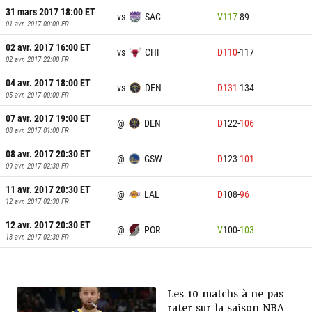
31 mars 2017 18:00
ET
vs
SAC
V
117
-
89
01 avr. 2017 00:00
FR
02 avr. 2017 16:00
ET
vs
CHI
D
110
-
117
02 avr. 2017 22:00
FR
04 avr. 2017 18:00
ET
vs
DEN
D
131
-
134
05 avr. 2017 00:00
FR
07 avr. 2017 19:00
ET
@
DEN
D
122
-
106
08 avr. 2017 01:00
FR
08 avr. 2017 20:30
ET
@
GSW
D
123
-
101
09 avr. 2017 02:30
FR
11 avr. 2017 20:30
ET
@
LAL
D
108
-
96
12 avr. 2017 02:30
FR
12 avr. 2017 20:30
ET
@
POR
V
100
-
103
13 avr. 2017 02:30
FR
Les 10 matchs à ne pas
rater sur la saison NBA