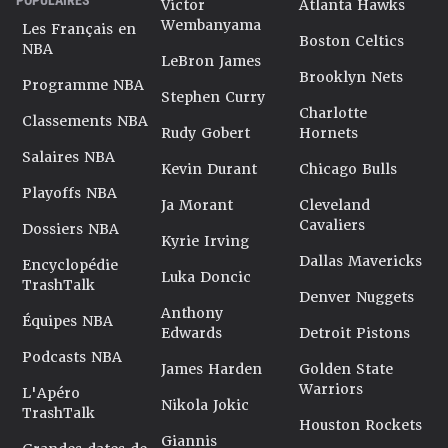
Victor
Atlanta Hawks
Wembanyama
Les Français en
Boston Celtics
NBA
LeBron James
Brooklyn Nets
Programme NBA
Stephen Curry
Charlotte
Classements NBA
Rudy Gobert
Hornets
Salaires NBA
Kevin Durant
Chicago Bulls
Playoffs NBA
Ja Morant
Cleveland
Cavaliers
Dossiers NBA
Kyrie Irving
Dallas Mavericks
Encyclopédie
Luka Doncic
TrashTalk
Denver Nuggets
Anthony
Équipes NBA
Edwards
Detroit Pistons
Podcasts NBA
James Harden
Golden State
Warriors
L'Apéro
Nikola Jokic
TrashTalk
Houston Rockets
Giannis