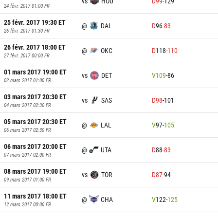
vs
HOU
D
99
-
129
24 févr. 2017 01:00
FR
25 févr. 2017 19:30
ET
@
DAL
D
96
-
83
26 févr. 2017 01:30
FR
26 févr. 2017 18:00
ET
@
OKC
D
118
-
110
27 févr. 2017 00:00
FR
01 mars 2017 19:00
ET
vs
DET
V
109
-
86
02 mars 2017 01:00
FR
03 mars 2017 20:30
ET
vs
SAS
D
98
-
101
04 mars 2017 02:30
FR
05 mars 2017 20:30
ET
@
LAL
V
97
-
105
06 mars 2017 02:30
FR
06 mars 2017 20:00
ET
@
UTA
D
88
-
83
07 mars 2017 02:00
FR
08 mars 2017 19:00
ET
vs
TOR
D
87
-
94
09 mars 2017 01:00
FR
11 mars 2017 18:00
ET
@
CHA
V
122
-
125
12 mars 2017 00:00
FR