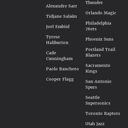
Thunder
Alexandre Sarr
Orlando Magic
Tidjane Salaün
Philadelphia
Joel Embiid
76ers
Tyrese
Phoenix Suns
Haliburton
Portland Trail
Cade
Blazers
Cunningham
Sacramento
Paolo Banchero
Kings
Cooper Flagg
San Antonio
Spurs
Seattle
Supersonics
Toronto Raptors
Utah Jazz