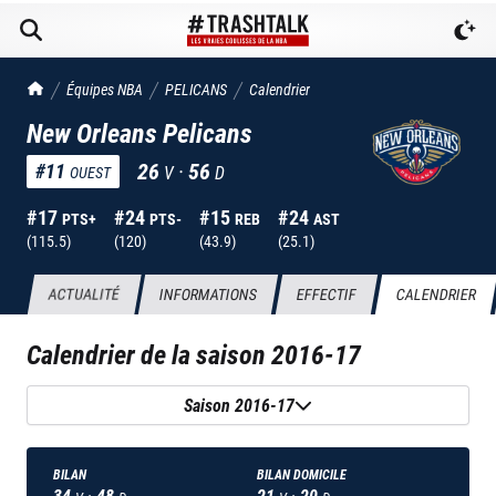
TrashTalk Actu NBA
Équipes NBA
PELICANS
Calendrier
New Orleans Pelicans
26
·
56
#
11
V
D
OUEST
#
17
#
24
#
15
#
24
PTS+
PTS-
REB
AST
(
115.5
)
(
120
)
(
43.9
)
(
25.1
)
ACTUALITÉ
INFORMATIONS
EFFECTIF
CALENDRIER
Calendrier de la saison
2016-17
Saison 2016-17
BILAN
BILAN DOMICILE
34
·
48
21
·
20