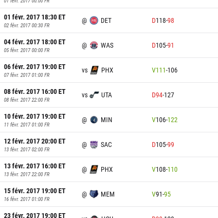
01 févr. 2017 00:00
FR
01 févr. 2017 18:30
ET
@
DET
D
118
-
98
02 févr. 2017 00:30
FR
04 févr. 2017 18:00
ET
@
WAS
D
105
-
91
05 févr. 2017 00:00
FR
06 févr. 2017 19:00
ET
vs
PHX
V
111
-
106
07 févr. 2017 01:00
FR
08 févr. 2017 16:00
ET
vs
UTA
D
94
-
127
08 févr. 2017 22:00
FR
10 févr. 2017 19:00
ET
@
MIN
V
106
-
122
11 févr. 2017 01:00
FR
12 févr. 2017 20:00
ET
@
SAC
D
105
-
99
13 févr. 2017 02:00
FR
13 févr. 2017 16:00
ET
@
PHX
V
108
-
110
13 févr. 2017 22:00
FR
15 févr. 2017 19:00
ET
@
MEM
V
91
-
95
16 févr. 2017 01:00
FR
23 févr. 2017 19:00
ET