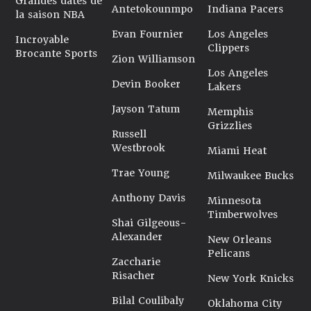
Grandes dates de
Antetokounmpo
Indiana Pacers
la saison NBA
Evan Fournier
Los Angeles
Incroyable
Clippers
Brocante Sports
Zion Williamson
Los Angeles
Devin Booker
Lakers
Jayson Tatum
Memphis
Grizzlies
Russell
Westbrook
Miami Heat
Trae Young
Milwaukee Bucks
Anthony Davis
Minnesota
Timberwolves
Shai Gilgeous-
Alexander
New Orleans
Pelicans
Zaccharie
Risacher
New York Knicks
Bilal Coulibaly
Oklahoma City