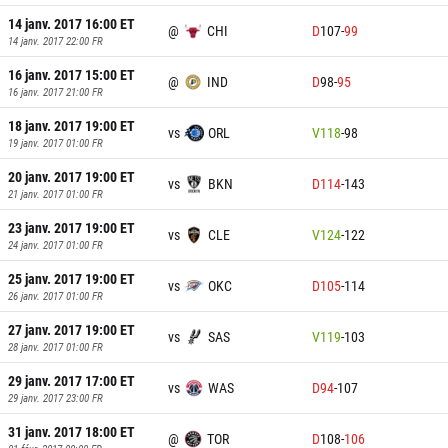
14 janv. 2017 16:00
ET
@
CHI
D
107
-
99
14 janv. 2017 22:00
FR
16 janv. 2017 15:00
ET
@
IND
D
98
-
95
16 janv. 2017 21:00
FR
18 janv. 2017 19:00
ET
vs
ORL
V
118
-
98
19 janv. 2017 01:00
FR
20 janv. 2017 19:00
ET
vs
BKN
D
114
-
143
21 janv. 2017 01:00
FR
23 janv. 2017 19:00
ET
vs
CLE
V
124
-
122
24 janv. 2017 01:00
FR
25 janv. 2017 19:00
ET
vs
OKC
D
105
-
114
26 janv. 2017 01:00
FR
27 janv. 2017 19:00
ET
vs
SAS
V
119
-
103
28 janv. 2017 01:00
FR
29 janv. 2017 17:00
ET
vs
WAS
D
94
-
107
29 janv. 2017 23:00
FR
31 janv. 2017 18:00
ET
@
TOR
D
108
-
106