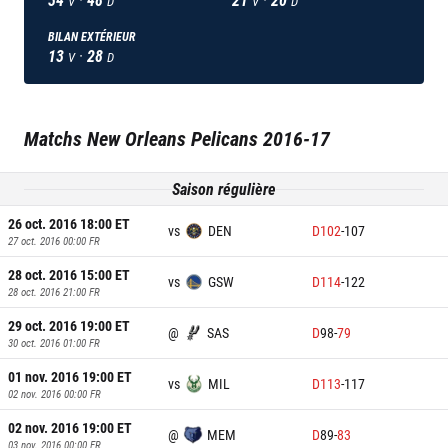
V
D
V
D
BILAN EXTÉRIEUR
13
·
28
V
D
Matchs
New Orleans Pelicans
2016-17
Saison régulière
26 oct. 2016 18:00
ET
vs
DEN
D
102
-
107
27 oct. 2016 00:00
FR
28 oct. 2016 15:00
ET
vs
GSW
D
114
-
122
28 oct. 2016 21:00
FR
29 oct. 2016 19:00
ET
@
SAS
D
98
-
79
30 oct. 2016 01:00
FR
01 nov. 2016 19:00
ET
vs
MIL
D
113
-
117
02 nov. 2016 00:00
FR
02 nov. 2016 19:00
ET
@
MEM
D
89
-
83
03 nov. 2016 00:00
FR