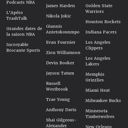
Podcasts NBA
James Harden
Golden State
Warriors
L'Apéro
Nikola Jokic
TrashTalk
Houston Rockets
Giannis
Grandes dates de
Antetokounmpo
Indiana Pacers
la saison NBA
Evan Fournier
Los Angeles
Incroyable
Clippers
Brocante Sports
Zion Williamson
Los Angeles
Devin Booker
Lakers
Jayson Tatum
Memphis
Grizzlies
Russell
Westbrook
Miami Heat
Trae Young
Milwaukee Bucks
Anthony Davis
Minnesota
Timberwolves
Shai Gilgeous-
Alexander
New Orleans