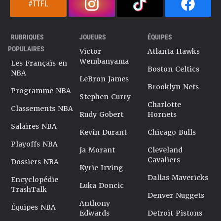
#TTFL
RUBRIQUES
JOUEURS
ÉQUIPES
POPULAIRES
Victor
Atlanta Hawks
Wembanyama
Les Français en
Boston Celtics
NBA
LeBron James
Brooklyn Nets
Programme NBA
Stephen Curry
Charlotte
Classements NBA
Rudy Gobert
Hornets
Salaires NBA
Kevin Durant
Chicago Bulls
Playoffs NBA
Ja Morant
Cleveland
Cavaliers
Dossiers NBA
Kyrie Irving
Dallas Mavericks
Encyclopédie
Luka Doncic
TrashTalk
Denver Nuggets
Anthony
Équipes NBA
Edwards
Detroit Pistons