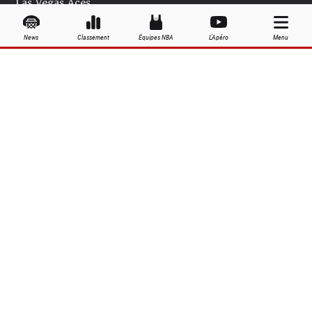
Las Vegas Aces
Los Angeles Sparks
News
Classement
Équipes NBA
L'Apéro
Menu
Minnesota Lynx
New York Liberty
Phoenix Mercury
Seattle Storm
Washington Mystics
Palmarès WNBA
Équipes WNBA
Joueuses WNBA
Grandes dates de la saison WNBA
À propos
Contact
Publicité