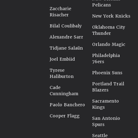
Pelicans
Zaccharie
Risacher
New York Knicks
Bilal Coulibaly
Oklahoma City
Thunder
Alexandre Sarr
Orlando Magic
Tidjane Salaün
Philadelphia
Joel Embiid
76ers
Tyrese
Phoenix Suns
Haliburton
Portland Trail
Cade
Blazers
Cunningham
Sacramento
Paolo Banchero
Kings
Cooper Flagg
San Antonio
Spurs
Seattle