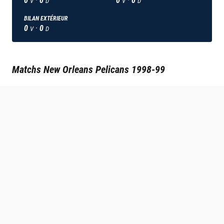
V
D
V
D
BILAN EXTÉRIEUR
0
·
0
V
D
Matchs
New Orleans Pelicans
1998-99