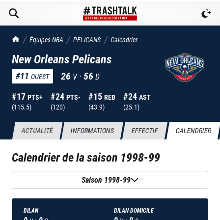
TrashTalk Actu NBA
Équipes NBA
PELICANS
Calendrier
New Orleans Pelicans
26
·
56
#
11
V
D
OUEST
#
17
#
24
#
15
#
24
PTS+
PTS-
REB
AST
(
115.5
)
(
120
)
(
43.9
)
(
25.1
)
ACTUALITÉ
INFORMATIONS
EFFECTIF
CALENDRIER
Calendrier de la saison
1998-99
Saison 1998-99
BILAN
BILAN DOMICILE
0
·
0
0
·
0