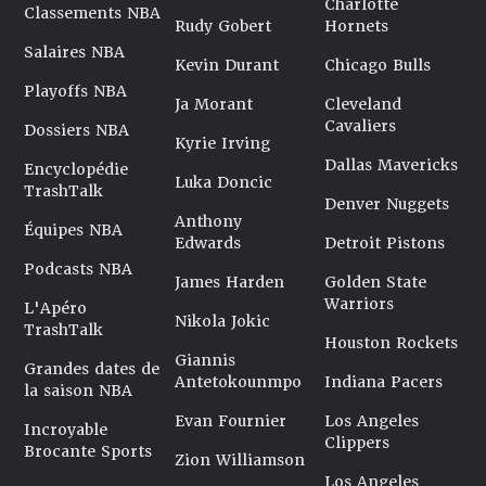
Charlotte
Classements NBA
Rudy Gobert
Hornets
Salaires NBA
Kevin Durant
Chicago Bulls
Playoffs NBA
Ja Morant
Cleveland
Cavaliers
Dossiers NBA
Kyrie Irving
Dallas Mavericks
Encyclopédie
Luka Doncic
TrashTalk
Denver Nuggets
Anthony
Équipes NBA
Edwards
Detroit Pistons
Podcasts NBA
James Harden
Golden State
Warriors
L'Apéro
Nikola Jokic
TrashTalk
Houston Rockets
Giannis
Grandes dates de
Antetokounmpo
Indiana Pacers
la saison NBA
Evan Fournier
Los Angeles
Incroyable
Clippers
Brocante Sports
Zion Williamson
Los Angeles