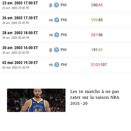
23 avr. 2003 17:00
ET
@
PHI
D
90
-
85
23 avr. 2003 23:00
FR
26 avr. 2003 17:30
ET
vs
PHI
V
99
-
85
26 avr. 2003 23:30
FR
28 avr. 2003 18:00
ET
vs
PHI
D
87
-
96
29 avr. 2003 00:00
FR
30 avr. 2003 16:00
ET
@
PHI
V
91
-
93
30 avr. 2003 22:00
FR
02 mai 2003 19:30
ET
vs
PHI
D
103
-
107
03 mai 2003 01:30
FR
Les 10 matchs à ne pas
rater sur la saison NBA
2025-26