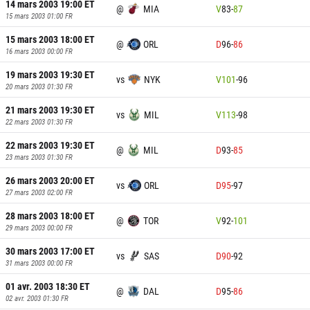
14 mars 2003 19:00
ET
@
MIA
V
83
-
87
15 mars 2003 01:00
FR
15 mars 2003 18:00
ET
@
ORL
D
96
-
86
16 mars 2003 00:00
FR
19 mars 2003 19:30
ET
vs
NYK
V
101
-
96
20 mars 2003 01:30
FR
21 mars 2003 19:30
ET
vs
MIL
V
113
-
98
22 mars 2003 01:30
FR
22 mars 2003 19:30
ET
@
MIL
D
93
-
85
23 mars 2003 01:30
FR
26 mars 2003 20:00
ET
vs
ORL
D
95
-
97
27 mars 2003 02:00
FR
28 mars 2003 18:00
ET
@
TOR
V
92
-
101
29 mars 2003 00:00
FR
30 mars 2003 17:00
ET
vs
SAS
D
90
-
92
31 mars 2003 00:00
FR
01 avr. 2003 18:30
ET
@
DAL
D
95
-
86
02 avr. 2003 01:30
FR