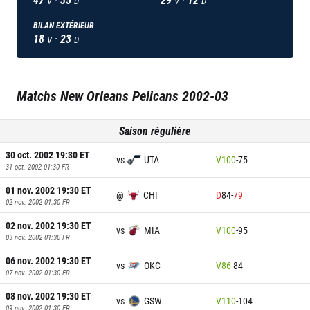
V
D
V
D
BILAN EXTÉRIEUR
18
·
23
V
D
Matchs
New Orleans Pelicans
2002-03
Saison régulière
30 oct. 2002 19:30
ET
vs
UTA
V
100
-
75
31 oct. 2002 01:30
FR
01 nov. 2002 19:30
ET
@
CHI
D
84
-
79
02 nov. 2002 01:30
FR
02 nov. 2002 19:30
ET
vs
MIA
V
100
-
95
03 nov. 2002 01:30
FR
06 nov. 2002 19:30
ET
vs
OKC
V
86
-
84
07 nov. 2002 01:30
FR
08 nov. 2002 19:30
ET
vs
GSW
V
110
-
104
09 nov. 2002 01:30
FR