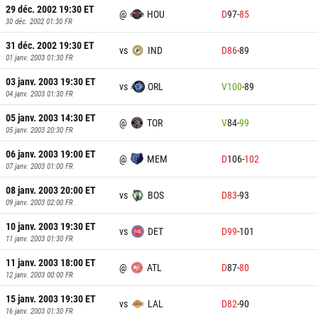
29 déc. 2002 19:30
ET
@
HOU
D
97
-
85
30 déc. 2002 01:30
FR
31 déc. 2002 19:30
ET
vs
IND
D
86
-
89
01 janv. 2003 01:30
FR
03 janv. 2003 19:30
ET
vs
ORL
V
100
-
89
04 janv. 2003 01:30
FR
05 janv. 2003 14:30
ET
@
TOR
V
84
-
99
05 janv. 2003 20:30
FR
06 janv. 2003 19:00
ET
@
MEM
D
106
-
102
07 janv. 2003 01:00
FR
08 janv. 2003 20:00
ET
vs
BOS
D
83
-
93
09 janv. 2003 02:00
FR
10 janv. 2003 19:30
ET
vs
DET
D
99
-
101
11 janv. 2003 01:30
FR
11 janv. 2003 18:00
ET
@
ATL
D
87
-
80
12 janv. 2003 00:00
FR
15 janv. 2003 19:30
ET
vs
LAL
D
82
-
90
16 janv. 2003 01:30
FR