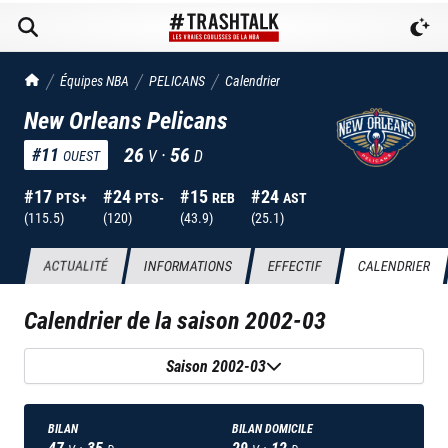
TrashTalk Actu NBA
Équipes NBA
PELICANS
Calendrier
New Orleans Pelicans
26
·
56
#
11
V
D
OUEST
#
17
#
24
#
15
#
24
PTS+
PTS-
REB
AST
(
115.5
)
(
120
)
(
43.9
)
(
25.1
)
ACTUALITÉ
INFORMATIONS
EFFECTIF
CALENDRIER
Calendrier de la saison
2002-03
Saison 2002-03
BILAN
BILAN DOMICILE
47
·
35
29
·
12