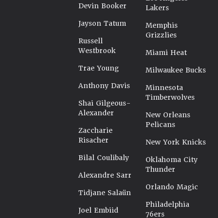
Devin Booker
Lakers
Jayson Tatum
Memphis
Grizzlies
Russell
Westbrook
Miami Heat
Trae Young
Milwaukee Bucks
Anthony Davis
Minnesota
Timberwolves
Shai Gilgeous-
Alexander
New Orleans
Pelicans
Zaccharie
Risacher
New York Knicks
Bilal Coulibaly
Oklahoma City
Thunder
Alexandre Sarr
Orlando Magic
Tidjane Salaün
Philadelphia
Joel Embiid
76ers