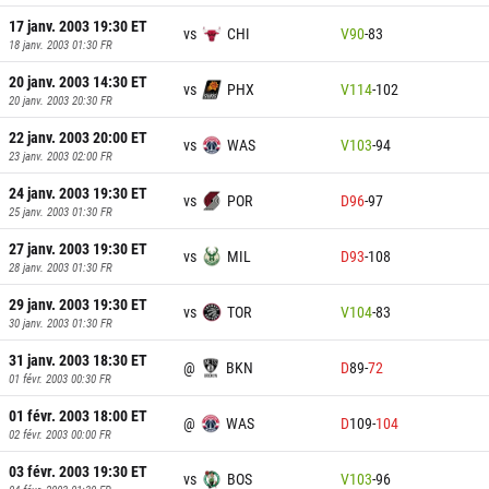
17 janv. 2003 19:30
ET
vs
CHI
V
90
-
83
18 janv. 2003 01:30
FR
20 janv. 2003 14:30
ET
vs
PHX
V
114
-
102
20 janv. 2003 20:30
FR
22 janv. 2003 20:00
ET
vs
WAS
V
103
-
94
23 janv. 2003 02:00
FR
24 janv. 2003 19:30
ET
vs
POR
D
96
-
97
25 janv. 2003 01:30
FR
27 janv. 2003 19:30
ET
vs
MIL
D
93
-
108
28 janv. 2003 01:30
FR
29 janv. 2003 19:30
ET
vs
TOR
V
104
-
83
30 janv. 2003 01:30
FR
31 janv. 2003 18:30
ET
@
BKN
D
89
-
72
01 févr. 2003 00:30
FR
01 févr. 2003 18:00
ET
@
WAS
D
109
-
104
02 févr. 2003 00:00
FR
03 févr. 2003 19:30
ET
vs
BOS
V
103
-
96