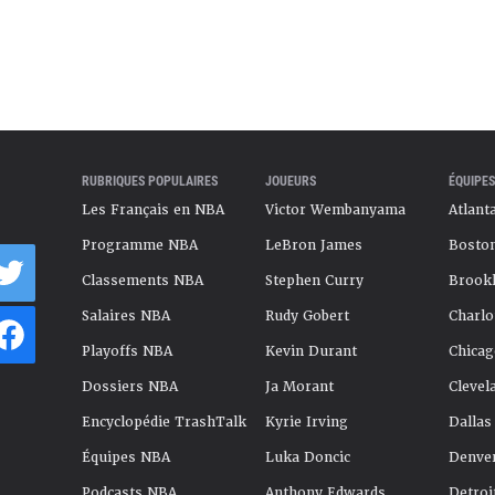
RUBRIQUES POPULAIRES
JOUEURS
ÉQUIPES
Les Français en NBA
Victor Wembanyama
Atlant
Programme NBA
LeBron James
Boston
Classements NBA
Stephen Curry
Brookl
Salaires NBA
Rudy Gobert
Charlo
Playoffs NBA
Kevin Durant
Chicag
Dossiers NBA
Ja Morant
Clevel
Encyclopédie TrashTalk
Kyrie Irving
Dallas
Équipes NBA
Luka Doncic
Denve
Podcasts NBA
Anthony Edwards
Detroi