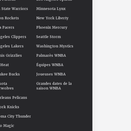
 State Warriors
Minnesota Lynx
on Rockets
New York Liberty
a Pacers
Phoenix Mercury
geles Clippers
Seattle Storm
geles Lakers
Washington Mystics
s Grizzlies
Palmarès WNBA
 Heat
Équipes WNBA
ukee Bucks
Joueuses WNBA
sota
Grandes dates de la
rwolves
saison WNBA
leans Pelicans
ork Knicks
oma City Thunder
o Magic