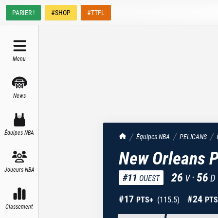
PARIER !
#SHOP
#TTFL
Menu
News
Équipes NBA
TrashTalk Actu NBA
Équipes NBA
PELICANS
New Orleans P
Joueurs NBA
26
·
56
#
11
V
D
OUEST
#
17
#
24
PTS+
(
115.5
)
PTS
Classement