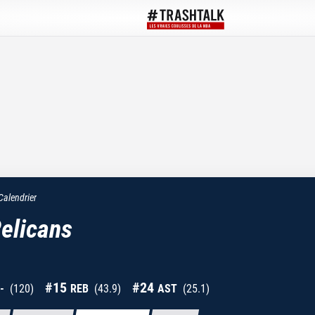
Calendrier
elicans
#
15
#
24
-
(
120
)
REB
(
43.9
)
AST
(
25.1
)