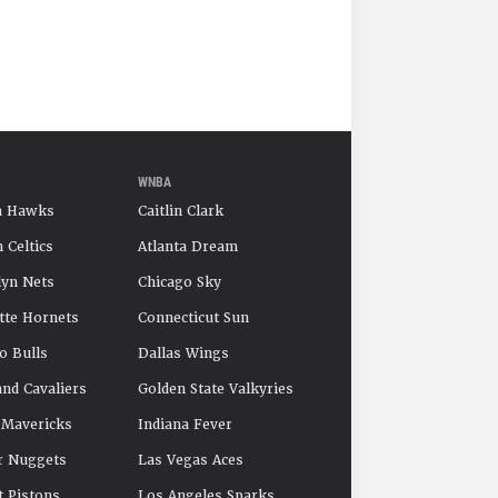
WNBA
a Hawks
Caitlin Clark
 Celtics
Atlanta Dream
yn Nets
Chicago Sky
tte Hornets
Connecticut Sun
o Bulls
Dallas Wings
and Cavaliers
Golden State Valkyries
 Mavericks
Indiana Fever
r Nuggets
Las Vegas Aces
t Pistons
Los Angeles Sparks