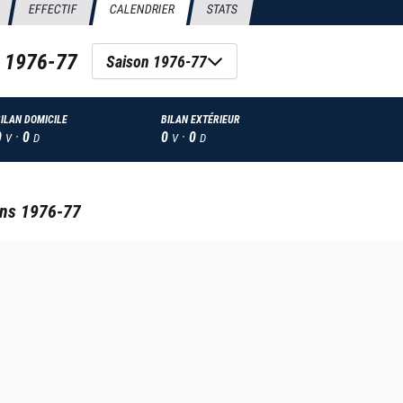
EFFECTIF
CALENDRIER
STATS
n
1976-77
Saison 1976-77
ILAN DOMICILE
BILAN EXTÉRIEUR
0
·
0
0
·
0
V
D
V
D
ans
1976-77