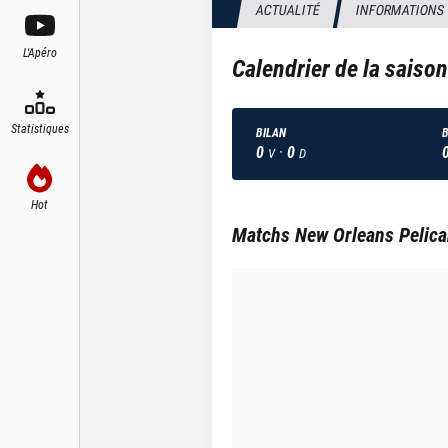
ACTUALITÉ
INFORMATIONS
L'Apéro
Calendrier de la saiso
Statistiques
BILAN
B
0
·
0
V
D
Hot
Matchs
New Orleans Pelic