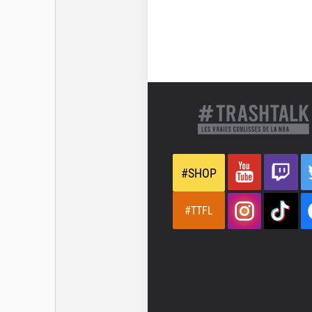
#SHOP
#TTFL