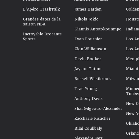
L'Apéro TrashTalk
James Harden
Golden
Grandes dates de la
Nikola Jokic
Houst
saison NBA
Giannis Antetokounmpo
Indian
Incroyable Brocante
Sports
Evan Fournier
Los An
Zion Williamson
Los An
Devin Booker
Memphi
Jayson Tatum
Miami
Russell Westbrook
Milwa
Trae Young
Minne
Timbe
Anthony Davis
New Or
Shai Gilgeous-Alexander
New Y
Zaccharie Risacher
Oklah
Bilal Coulibaly
Orland
Alexandre Sarr