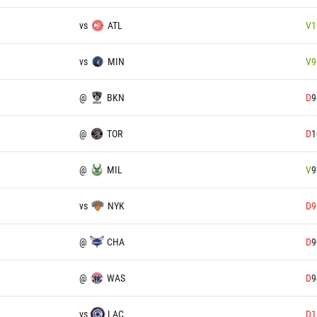
vs
ATL
V
1
vs
MIN
V
9
@
BKN
D
9
@
TOR
D
1
@
MIL
V
9
vs
NYK
D
9
@
CHA
D
9
@
WAS
D
9
vs
LAC
D
1