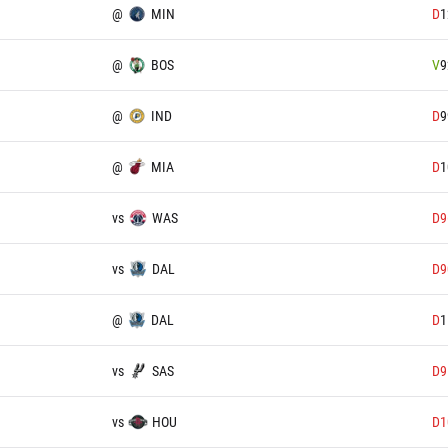
@
MIN
D
1
@
BOS
V
9
@
IND
D
9
@
MIA
D
1
vs
WAS
D
9
vs
DAL
D
9
@
DAL
D
1
vs
SAS
D
9
vs
HOU
D
1