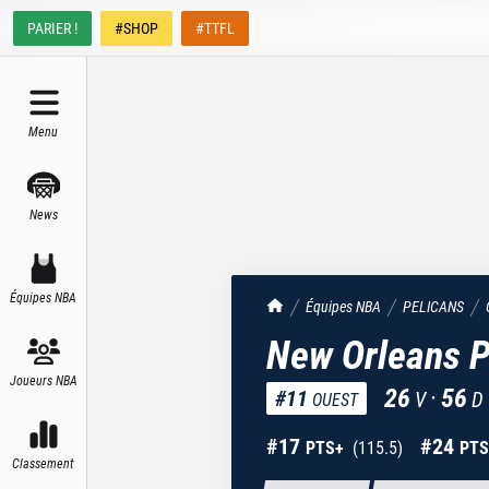
PARIER !
#SHOP
#TTFL
Menu
News
Équipes NBA
TrashTalk Actu NBA
Équipes NBA
PELICANS
New Orleans P
Joueurs NBA
26
·
56
#
11
V
D
OUEST
#
17
#
24
PTS+
(
115.5
)
PTS
Classement