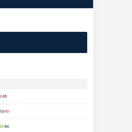
0
-
95
10
-
90
05
-
84