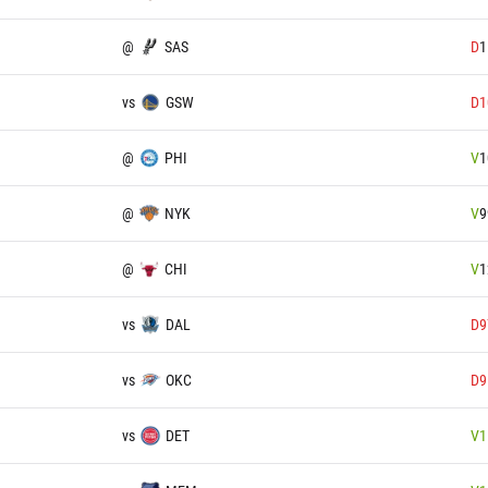
@
SAS
D
1
vs
GSW
D
1
@
PHI
V
1
@
NYK
V
9
@
CHI
V
1
vs
DAL
D
9
vs
OKC
D
9
vs
DET
V
1