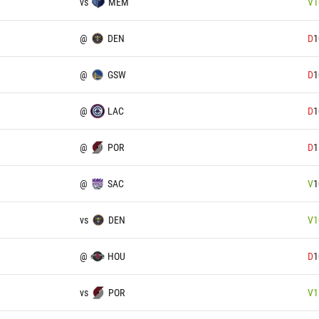
vs
MEM
V
1
@
DEN
D
1
@
GSW
D
1
@
LAC
D
1
@
POR
D
1
@
SAC
V
1
vs
DEN
V
1
@
HOU
D
1
vs
POR
V
1