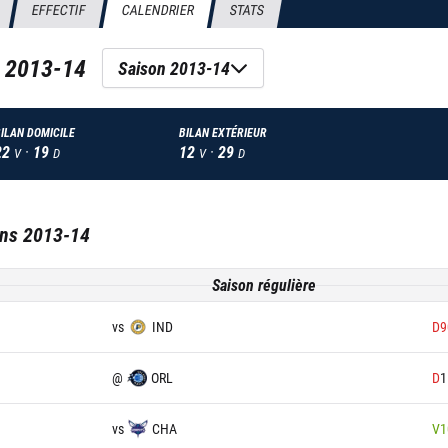
EFFECTIF
CALENDRIER
STATS
n
2013-14
Saison 2013-14
ILAN DOMICILE
BILAN EXTÉRIEUR
22
·
19
12
·
29
V
D
V
D
ans
2013-14
Saison régulière
vs
IND
D
9
@
ORL
D
1
vs
CHA
V
1