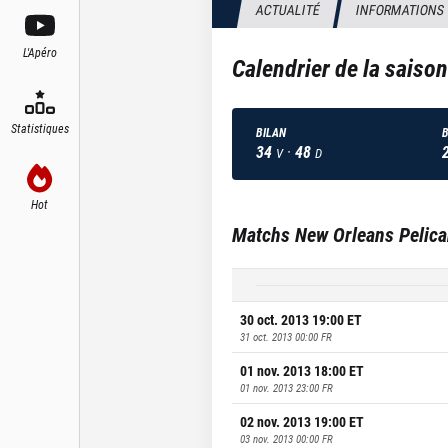
ACTUALITÉ
INFORMATIONS
L'Apéro
Calendrier de la saiso
Statistiques
BILAN
B
34
·
48
V
D
Hot
Matchs
New Orleans Pelic
30 oct. 2013 19:00
ET
31 oct. 2013 00:00
FR
01 nov. 2013 18:00
ET
01 nov. 2013 23:00
FR
02 nov. 2013 19:00
ET
03 nov. 2013 00:00
FR