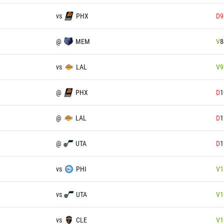
vs
PHX
D
9
@
MEM
V
8
vs
LAL
V
9
@
PHX
D
1
@
LAL
D
1
@
UTA
D
1
vs
PHI
V
1
vs
UTA
V
1
vs
CLE
V
1