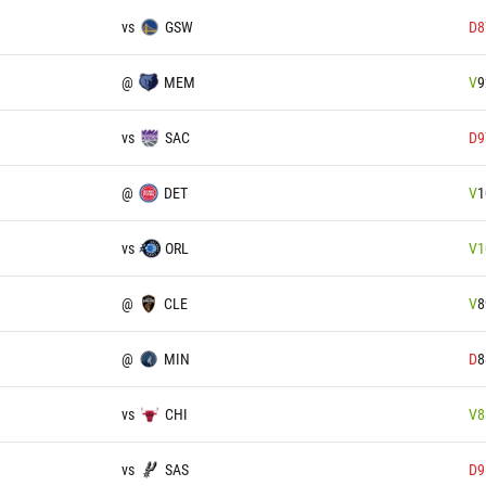
vs
GSW
D
8
@
MEM
V
9
vs
SAC
D
9
@
DET
V
1
vs
ORL
V
1
@
CLE
V
8
@
MIN
D
8
vs
CHI
V
8
vs
SAS
D
9