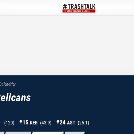
Calendrier
elicans
#
15
#
24
-
(
120
)
REB
(
43.9
)
AST
(
25.1
)