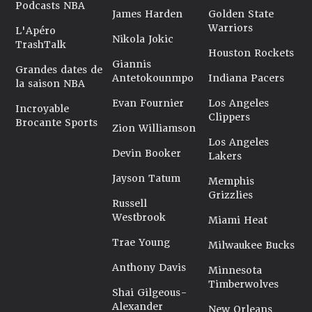
Podcasts NBA
James Harden
Golden State
Warriors
L'Apéro
Nikola Jokic
TrashTalk
Houston Rockets
Giannis
Grandes dates de
Antetokounmpo
Indiana Pacers
la saison NBA
Evan Fournier
Los Angeles
Incroyable
Clippers
Brocante Sports
Zion Williamson
Los Angeles
Devin Booker
Lakers
Jayson Tatum
Memphis
Grizzlies
Russell
Westbrook
Miami Heat
Trae Young
Milwaukee Bucks
Anthony Davis
Minnesota
Timberwolves
Shai Gilgeous-
Alexander
New Orleans