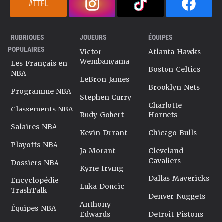
#TTFL
RUBRIQUES
JOUEURS
ÉQUIPES
POPULAIRES
Victor
Atlanta Hawks
Wembanyama
Les Français en
Boston Celtics
NBA
LeBron James
Brooklyn Nets
Programme NBA
Stephen Curry
Charlotte
Classements NBA
Rudy Gobert
Hornets
Salaires NBA
Kevin Durant
Chicago Bulls
Playoffs NBA
Ja Morant
Cleveland
Cavaliers
Dossiers NBA
Kyrie Irving
Dallas Mavericks
Encyclopédie
Luka Doncic
TrashTalk
Denver Nuggets
Anthony
Équipes NBA
Edwards
Detroit Pistons