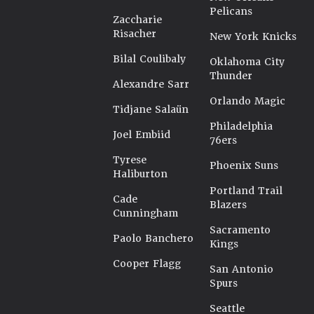
Pelicans
Zaccharie
Risacher
New York Knicks
Bilal Coulibaly
Oklahoma City
Thunder
Alexandre Sarr
Orlando Magic
Tidjane Salaün
Philadelphia
Joel Embiid
76ers
Tyrese
Phoenix Suns
Haliburton
Portland Trail
Cade
Blazers
Cunningham
Sacramento
Paolo Banchero
Kings
Cooper Flagg
San Antonio
Spurs
Seattle