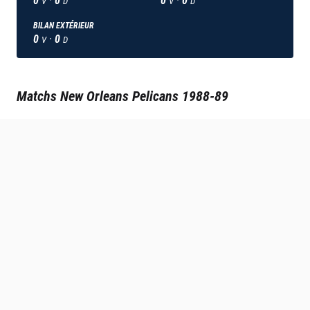
V
D
V
D
BILAN EXTÉRIEUR
0
·
0
V
D
Matchs
New Orleans Pelicans
1988-89