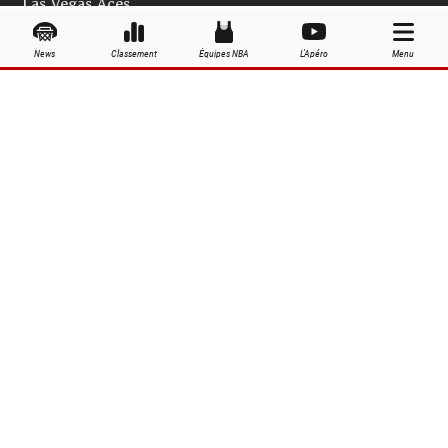
Las Vegas Aces
Los Angeles Sparks
News
Classement
Équipes NBA
L'Apéro
Menu
Minnesota Lynx
New York Liberty
Phoenix Mercury
Seattle Storm
Washington Mystics
Palmarès WNBA
Équipes WNBA
Joueuses WNBA
Grandes dates de la saison WNBA
À propos
Contact
Publicité