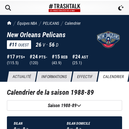
TrashTalk Actu NBA
Équipes NBA
PELICANS
Calendrier
New Orleans Pelicans
26
·
56
#
11
V
D
OUEST
#
17
#
24
#
15
#
24
PTS+
PTS-
REB
AST
(
115.5
)
(
120
)
(
43.9
)
(
25.1
)
ACTUALITÉ
INFORMATIONS
EFFECTIF
CALENDRIER
Calendrier de la saison
1988-89
Saison 1988-89
BILAN
BILAN DOMICILE
0
·
0
0
·
0