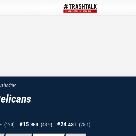
Calendrier
elicans
#
15
#
24
-
(
120
)
REB
(
43.9
)
AST
(
25.1
)