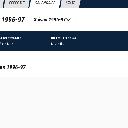
EFFECTIF
CALENDRIER
STATS
n
1996-97
Saison 1996-97
ILAN DOMICILE
BILAN EXTÉRIEUR
0
·
0
0
·
0
V
D
V
D
ans
1996-97