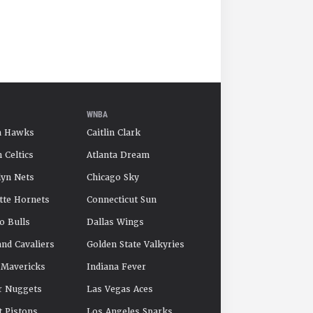
WNBA
a Hawks
Caitlin Clark
 Celtics
Atlanta Dream
yn Nets
Chicago Sky
tte Hornets
Connecticut Sun
o Bulls
Dallas Wings
and Cavaliers
Golden State Valkyries
 Mavericks
Indiana Fever
r Nuggets
Las Vegas Aces
t Pistons
Los Angeles Sparks