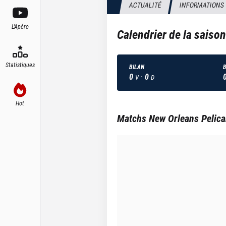
ACTUALITÉ
INFORMATIONS
L'Apéro
Calendrier de la saiso
Statistiques
BILAN
B
0
·
0
V
D
Hot
Matchs
New Orleans Pelic