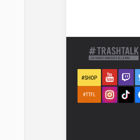
#SHOP
#TTFL