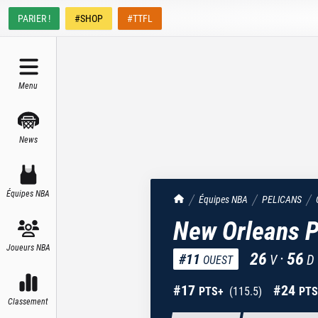
PARIER !
#SHOP
#TTFL
Menu
News
Équipes NBA
TrashTalk Actu NBA
Équipes NBA
PELICANS
New Orleans P
Joueurs NBA
26
·
56
#
11
V
D
OUEST
#
17
#
24
PTS+
(
115.5
)
PTS
Classement