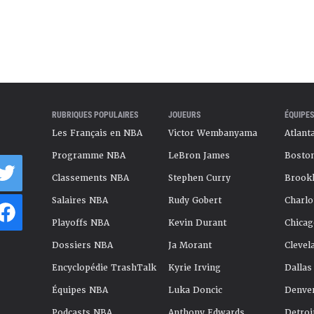
RUBRIQUES POPULAIRES
JOUEURS
ÉQUIPES
Les Français en NBA
Victor Wembanyama
Atlant
Programme NBA
LeBron James
Boston
Classements NBA
Stephen Curry
Brookl
Salaires NBA
Rudy Gobert
Charlo
Playoffs NBA
Kevin Durant
Chicag
Dossiers NBA
Ja Morant
Clevel
Encyclopédie TrashTalk
Kyrie Irving
Dallas
Équipes NBA
Luka Doncic
Denve
Podcasts NBA
Anthony Edwards
Detroi