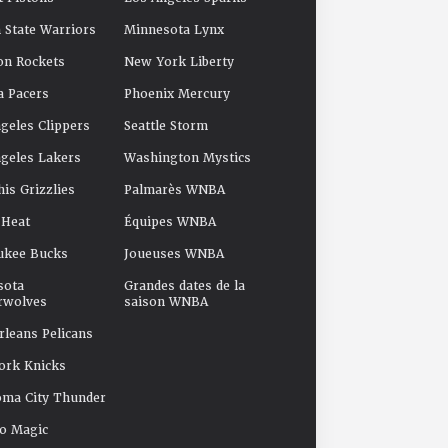
 State Warriors
Minnesota Lynx
on Rockets
New York Liberty
a Pacers
Phoenix Mercury
geles Clippers
Seattle Storm
geles Lakers
Washington Mystics
s Grizzlies
Palmarès WNBA
 Heat
Équipes WNBA
ukee Bucks
Joueuses WNBA
sota
Grandes dates de la
rwolves
saison WNBA
leans Pelicans
ork Knicks
oma City Thunder
o Magic