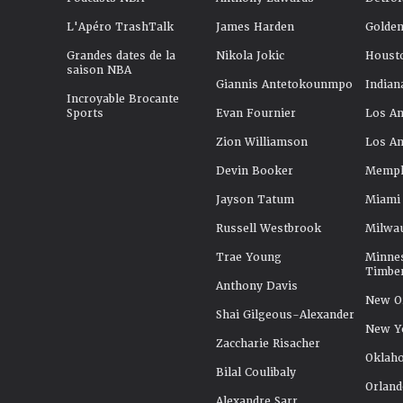
L'Apéro TrashTalk
James Harden
Golden
Grandes dates de la
Nikola Jokic
Houst
saison NBA
Giannis Antetokounmpo
Indian
Incroyable Brocante
Sports
Evan Fournier
Los An
Zion Williamson
Los An
Devin Booker
Memphi
Jayson Tatum
Miami
Russell Westbrook
Milwa
Trae Young
Minne
Timbe
Anthony Davis
New Or
Shai Gilgeous-Alexander
New Y
Zaccharie Risacher
Oklah
Bilal Coulibaly
Orland
Alexandre Sarr