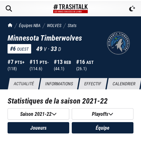
TrashTalk Actu NBA
Équipes NBA
WOLVES
Stats
Minnesota Timberwolves
49
·
33
#
6
V
D
OUEST
#
7
#
11
#
13
#
16
PTS+
PTS-
REB
AST
(
118
)
(
114.6
)
(
44.1
)
(
26.1
)
ACTUALITÉ
INFORMATIONS
EFFECTIF
CALENDRIER
Statistiques de la saison
2021-22
Saison 2021-22
Playoffs
Joueurs
Équipe