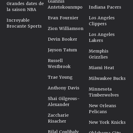
Giannis
Grandes dates de
Antetokounmpo
Indiana Pacers
la saison NBA
Evan Fournier
Los Angeles
Incroyable
Clippers
Brocante Sports
Zion Williamson
Los Angeles
Devin Booker
Lakers
Jayson Tatum
Memphis
Grizzlies
Russell
Westbrook
Miami Heat
Trae Young
Milwaukee Bucks
Anthony Davis
Minnesota
Timberwolves
Shai Gilgeous-
Alexander
New Orleans
Pelicans
Zaccharie
Risacher
New York Knicks
Bilal Coulibaly