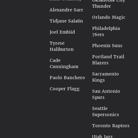
Oklahoma City
Thunder
Alexandre Sarr
Orlando Magic
Tidjane Salaün
Philadelphia
Joel Embiid
76ers
Tyrese
Phoenix Suns
Haliburton
Portland Trail
Cade
Blazers
Cunningham
Sacramento
Paolo Banchero
Kings
Cooper Flagg
San Antonio
Spurs
Seattle
Supersonics
Toronto Raptors
Utah Jazz