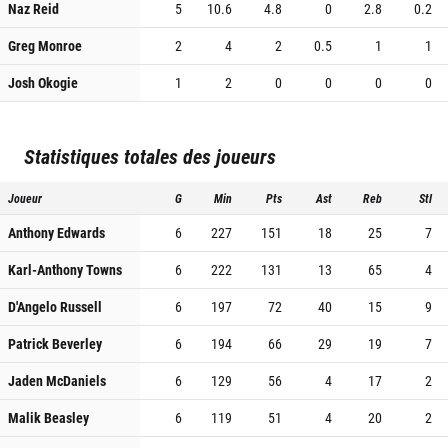
Naz Reid
5
10.6
4.8
0
2.8
0.2
Greg Monroe
2
4
2
0.5
1
1
Josh Okogie
1
2
0
0
0
0
Statistiques totales des joueurs
Joueur
G
Min
Pts
Ast
Reb
Stl
Anthony Edwards
6
227
151
18
25
7
Karl-Anthony Towns
6
222
131
13
65
4
D'Angelo Russell
6
197
72
40
15
9
Patrick Beverley
6
194
66
29
19
7
Jaden McDaniels
6
129
56
4
17
2
Malik Beasley
6
119
51
4
20
2