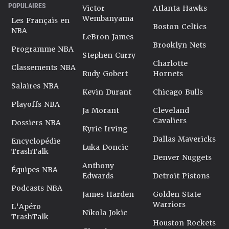
POPULAIRES
Victor
Atlanta Hawks
Wembanyama
Les Français en
Boston Celtics
NBA
LeBron James
Brooklyn Nets
Programme NBA
Stephen Curry
Charlotte
Classements NBA
Rudy Gobert
Hornets
Salaires NBA
Kevin Durant
Chicago Bulls
Playoffs NBA
Ja Morant
Cleveland
Cavaliers
Dossiers NBA
Kyrie Irving
Dallas Mavericks
Encyclopédie
Luka Doncic
TrashTalk
Denver Nuggets
Anthony
Équipes NBA
Edwards
Detroit Pistons
Podcasts NBA
James Harden
Golden State
Warriors
L'Apéro
Nikola Jokic
TrashTalk
Houston Rockets