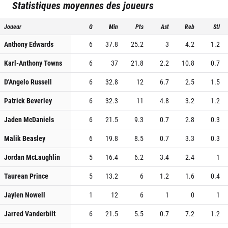
Statistiques moyennes des joueurs
Joueur
G
Min
Pts
Ast
Reb
Stl
Anthony Edwards
6
37.8
25.2
3
4.2
1.2
Karl-Anthony Towns
6
37
21.8
2.2
10.8
0.7
D'Angelo Russell
6
32.8
12
6.7
2.5
1.5
Patrick Beverley
6
32.3
11
4.8
3.2
1.2
Jaden McDaniels
6
21.5
9.3
0.7
2.8
0.3
Malik Beasley
6
19.8
8.5
0.7
3.3
0.3
Jordan McLaughlin
5
16.4
6.2
3.4
2.4
1
Taurean Prince
5
13.2
6
1.2
1.6
0.4
Jaylen Nowell
1
12
6
1
0
1
Jarred Vanderbilt
6
21.5
5.5
0.7
7.2
1.2