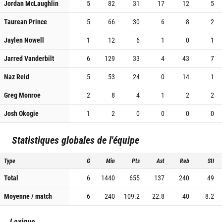
Jordan McLaughlin
5
82
31
17
12
5
Taurean Prince
5
66
30
6
8
2
Jaylen Nowell
1
12
6
1
0
1
Jarred Vanderbilt
6
129
33
4
43
7
Naz Reid
5
53
24
0
14
1
Greg Monroe
2
8
4
1
2
2
Josh Okogie
1
2
0
0
0
0
Statistiques globales de l'équipe
Type
G
Min
Pts
Ast
Reb
Stl
Total
6
1440
655
137
240
49
Moyenne / match
6
240
109.2
22.8
40
8.2
Lexique