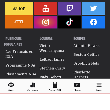
#SHOP
#TTFL
RUBRIQUES
JOUEURS
ÉQUIPES
POPULAIRES
Victor
Atlanta Hawks
Wembanyama
Les Français en
Boston Celtics
NBA
LeBron James
Brooklyn Nets
Programme NBA
Stephen Curry
Charlotte
Classements NBA
Rudy Gobert
Hornets
Salaires NBA
Kevin Durant
Chicago Bulls
News
Classement
Équipes NBA
L'Apéro
Menu
Playoffs NBA
Ja Morant
Cleveland
Cavaliers
Dossiers NBA
Kyrie Irving
Dallas Mavericks
Encyclopédie