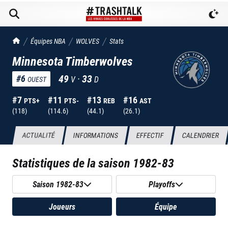
TrashTalk Actu NBA
Équipes NBA
WOLVES
Stats
Minnesota Timberwolves
49
·
33
#
6
V
D
OUEST
#
7
#
11
#
13
#
16
PTS+
PTS-
REB
AST
(
118
)
(
114.6
)
(
44.1
)
(
26.1
)
ACTUALITÉ
INFORMATIONS
EFFECTIF
CALENDRIER
Statistiques de la saison
1982-83
Saison 1982-83
Playoffs
Joueurs
Équipe