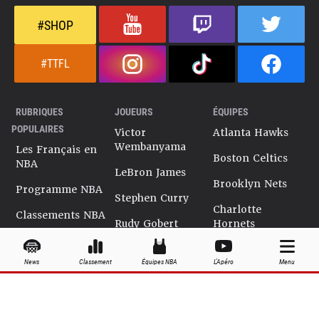
#SHOP
#TTFL
RUBRIQUES
JOUEURS
ÉQUIPES
POPULAIRES
Victor
Atlanta Hawks
Wembanyama
Les Français en
Boston Celtics
NBA
LeBron James
Brooklyn Nets
Programme NBA
Stephen Curry
Charlotte
Classements NBA
Rudy Gobert
Hornets
Salaires NBA
Kevin Durant
Chicago Bulls
News
Classement
Équipes NBA
L'Apéro
Menu
Playoffs NBA
Ja Morant
Cleveland
Cavaliers
Dossiers NBA
Kyrie Irving
Dallas Mavericks
Encyclopédie