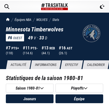
TrashTalk Actu NBA
Équipes NBA
WOLVES
Stats
Minnesota Timberwolves
49
·
33
#
6
V
D
OUEST
#
7
#
11
#
13
#
16
PTS+
PTS-
REB
AST
(
118
)
(
114.6
)
(
44.1
)
(
26.1
)
ACTUALITÉ
INFORMATIONS
EFFECTIF
CALENDRIER
Statistiques de la saison
1980-81
Saison 1980-81
Playoffs
Joueurs
Équipe