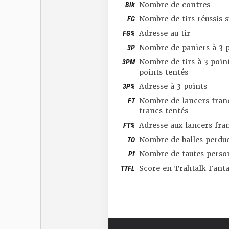
Blk
Nombre de contres
FG
Nombre de tirs réussis 
FG%
Adresse au tir
3P
Nombre de paniers à 3 p
3PM
Nombre de tirs à 3 point
points tentés
3P%
Adresse à 3 points
FT
Nombre de lancers franc
francs tentés
FT%
Adresse aux lancers fra
TO
Nombre de balles perdu
Pf
Nombre de fautes perso
TTFL
Score en Trahtalk Fant