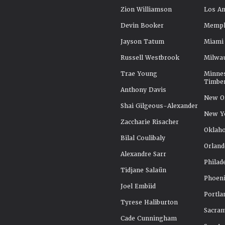
Zion Williamson
Los An
Devin Booker
Memphi
Jayson Tatum
Miami
Russell Westbrook
Milwa
Trae Young
Minne
Timbe
Anthony Davis
New Or
Shai Gilgeous-Alexander
New Y
Zaccharie Risacher
Oklah
Bilal Coulibaly
Orland
Alexandre Sarr
Philad
Tidjane Salaün
Phoeni
Joel Embiid
Portla
Tyrese Haliburton
Sacra
Cade Cunningham