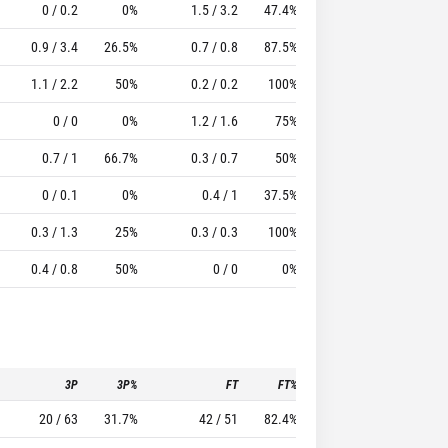
0 / 0.2
0%
1.5 / 3.2
47.4%
1.3
2.8
19.42
0.9 / 3.4
26.5%
0.7 / 0.8
87.5%
0.8
1.1
4.1
1.1 / 2.2
50%
0.2 / 0.2
100%
0.4
1.3
8.75
0 / 0
0%
1.2 / 1.6
75%
0.6
0
6.6
0.7 / 1
66.7%
0.3 / 0.7
50%
0.3
0
4
0 / 0.1
0%
0.4 / 1
37.5%
0.8
0.8
3.13
0.3 / 1.3
25%
0.3 / 0.3
100%
0
1
2.33
0.4 / 0.8
50%
0 / 0
0%
0.2
0.2
1.6
3P
3P%
FT
FT%
To
Pf
20 / 63
31.7%
42 / 51
82.4%
25
29