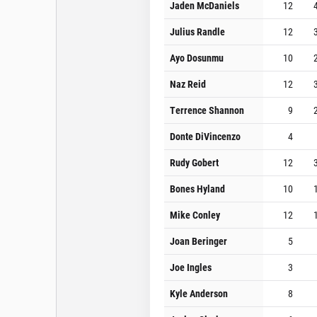
Jaden McDaniels
12
Julius Randle
12
Ayo Dosunmu
10
Naz Reid
12
Terrence Shannon
9
Donte DiVincenzo
4
Rudy Gobert
12
Bones Hyland
10
Mike Conley
12
Joan Beringer
5
Joe Ingles
3
Kyle Anderson
8