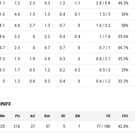
1.1
7.2
2.3
9.3
1.2
1.1
2.8 / 5.8
49.3%
1.6
4.6
1.5
1.3
0.4
0.1
1.5 / 5
30%
4.1
4.4
2.7
1.3
0.7
0
1.6 / 3.2
50%
4.6
3.2
0
2.2
0.4
0.4
1 / 1.8
55.6%
4.7
2.3
0
0.7
0.7
0
0.7 / 1
66.7%
7.5
1.9
1.9
0.9
0.3
0
0.8 / 2.1
35.3%
9.3
1.7
0.5
1.2
0.2
0.2
0.5 / 2
25%
5
1.2
0.4
0.2
0.4
0
0.4 / 1.2
33.3%
ueurs
Min
Pts
Ast
Reb
Stl
Blk
FG
FG%
325
216
27
57
5
7
77 / 180
42.8%