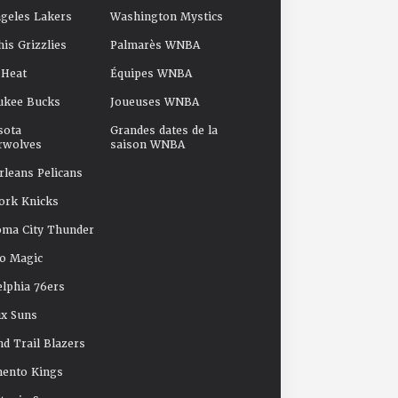
geles Lakers
Washington Mystics
s Grizzlies
Palmarès WNBA
 Heat
Équipes WNBA
ukee Bucks
Joueuses WNBA
sota
Grandes dates de la
rwolves
saison WNBA
leans Pelicans
ork Knicks
oma City Thunder
o Magic
elphia 76ers
x Suns
nd Trail Blazers
mento Kings