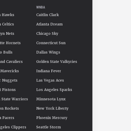
WNBA
a Hawks
Caitlin Clark
 Celtics
Atlanta Dream
yn Nets
Chicago Sky
tte Hornets
Connecticut Sun
o Bulls
Dallas Wings
and Cavaliers
Golden State Valkyries
 Mavericks
Indiana Fever
r Nuggets
Las Vegas Aces
t Pistons
Los Angeles Sparks
 State Warriors
Minnesota Lynx
on Rockets
New York Liberty
a Pacers
Phoenix Mercury
geles Clippers
Seattle Storm