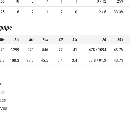
56
10
3
7
1
1
3 / 12
25%
25
6
2
1
2
0
2 / 6
33.3%
équipe
Min
Pts
Ast
Reb
Stl
Blk
FG
FG%
879
1299
279
546
77
41
478 / 1094
43.7%
9.9
108.3
23.3
45.5
6.4
3.4
39.8 / 91.2
43.7%
s
es
ués
ives