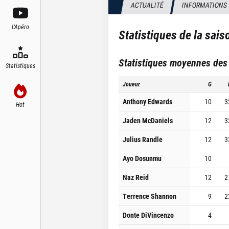
ACTUALITÉ
INFORMATIONS
L'Apéro
Statistiques de la sai
Statistiques moyennes des
Statistiques
Joueur
G
Anthony Edwards
10
3
Hot
Jaden McDaniels
12
3
Julius Randle
12
3
Ayo Dosunmu
10
Naz Reid
12
2
Terrence Shannon
9
2
Donte DiVincenzo
4