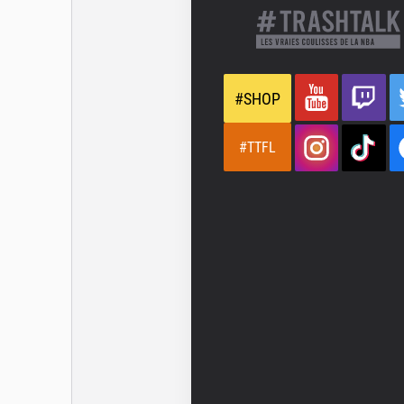
#SHOP
#TTFL