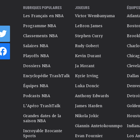
RUBRIQUES POPULAIRES
JOUEURS
ÉQUIPES
Les Français en NBA
Victor Wembanyama
Atlant
Programme NBA
LeBron James
Boston
Classements NBA
Stephen Curry
Brookl
Salaires NBA
Rudy Gobert
Charlo
Playoffs NBA
Kevin Durant
Chicag
Dossiers NBA
Ja Morant
Clevel
Encyclopédie TrashTalk
Kyrie Irving
Dallas
Équipes NBA
Luka Doncic
Denve
Podcasts NBA
Anthony Edwards
Detroi
L'Apéro TrashTalk
James Harden
Golden
Grandes dates de la
Nikola Jokic
Houst
saison NBA
Giannis Antetokounmpo
Indian
Incroyable Brocante
Sports
Evan Fournier
Los An