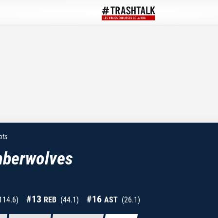
ats
mberwolves
#
13
#
16
114.6
)
REB
(
44.1
)
AST
(
26.1
)