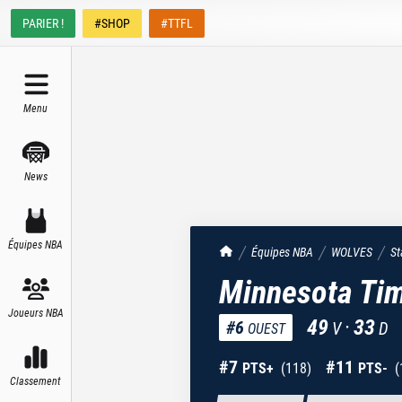
PARIER !
#SHOP
#TTFL
Menu
News
Équipes NBA
TrashTalk Actu NBA
Équipes NBA
WOLVES
St
Minnesota Ti
Joueurs NBA
49
·
33
#
6
V
D
OUEST
#
7
#
11
PTS+
(
118
)
PTS-
(
Classement