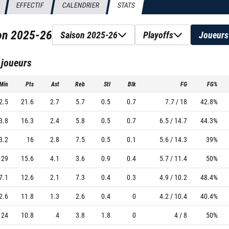
EFFECTIF
CALENDRIER
STATS
son
2025-26
Saison 2025-26
Playoffs
Joueurs
 joueurs
Min
Pts
Ast
Reb
Stl
Blk
FG
FG%
2.5
21.6
2.7
5.7
0.5
0.7
7.7 / 18
42.8%
3.8
16.3
2.4
5.8
0.5
0.7
6.5 / 14.7
44.3%
3.2
16
2.8
7.5
0.5
0.1
5.6 / 14.3
39%
29
15.6
4.1
3.6
0.9
0.4
5.7 / 11.4
50%
7.1
12.6
2.1
7.3
0.4
0.3
4.9 / 10.2
48.4%
2.6
11.8
1.3
2.6
0.4
0
4.2 / 10.4
40.4%
24
10.8
4
3.8
1.8
0
4 / 8
50%