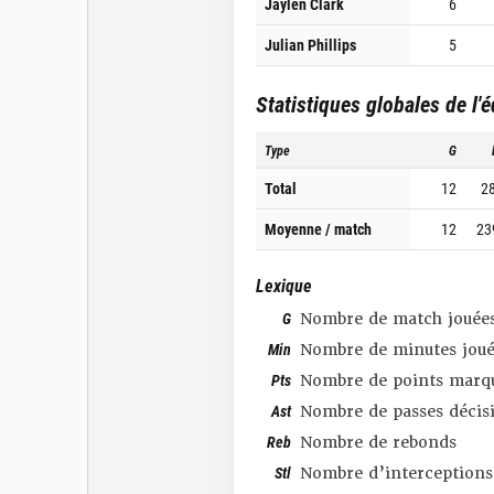
Jaylen Clark
6
Julian Phillips
5
Statistiques globales de l'
Type
G
Total
12
2
Moyenne / match
12
23
Lexique
G
Nombre de match jouée
Min
Nombre de minutes joué
Pts
Nombre de points marq
Ast
Nombre de passes décis
Reb
Nombre de rebonds
Stl
Nombre d’interceptions