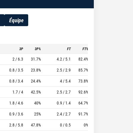
Équipe
3P
3P%
FT
FT%
To
Pf
TTFL
2 / 6.3
31.7%
4.2 / 5.1
82.4%
2.5
2.9
27.1
0.8 / 3.5
23.8%
2.5 / 2.9
85.7%
1.4
4.4
22.83
0.8 / 3.4
24.4%
4 / 5.4
73.8%
2.8
3.4
21.75
1.7 / 4
42.5%
2.5 / 2.7
92.6%
1.5
2.8
24.8
1.8 / 4.6
40%
0.9 / 1.4
64.7%
1.3
3.2
20.58
0.9 / 3.6
25%
2.4 / 2.7
91.7%
0.9
2.4
13.67
2.8 / 5.8
47.8%
0 / 0.5
0%
1
2.5
18.5