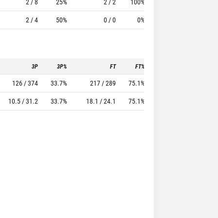
2 / 8
25%
2 / 2
100%
0
6
2 / 4
50%
0 / 0
0%
1
1
3P
3P%
FT
FT%
To
Pf
126 / 374
33.7%
217 / 289
75.1%
158
293
10.5 / 31.2
33.7%
18.1 / 24.1
75.1%
13.2
24.4