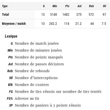
Type
G
Min
Pts
Ast
Reb
Stl
Total
13
3148
1482
275
572
97
Moyenne / match
13
242.2
114
21.2
44
7.5
Lexique
G
Nombre de match jouées
Min
Nombre de minutes jouées
Pts
Nombre de points marqués
Ast
Nombre de passes décisives
Reb
Nombre de rebonds
Stl
Nombre d’interceptions
Blk
Nombre de contres
FG
Nombre de tirs réussis sur nombre de tirs tentés
FG%
Adresse au tir
3P
Nombre de paniers à 3 points réussis