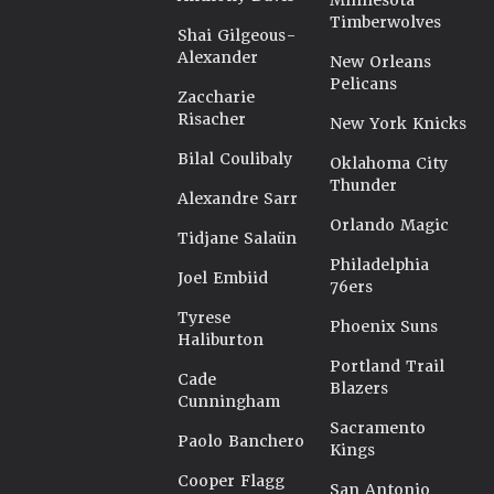
Minnesota
Timberwolves
Shai Gilgeous-
Alexander
New Orleans
Pelicans
Zaccharie
Risacher
New York Knicks
Bilal Coulibaly
Oklahoma City
Thunder
Alexandre Sarr
Orlando Magic
Tidjane Salaün
Philadelphia
Joel Embiid
76ers
Tyrese
Phoenix Suns
Haliburton
Portland Trail
Cade
Blazers
Cunningham
Sacramento
Paolo Banchero
Kings
Cooper Flagg
San Antonio