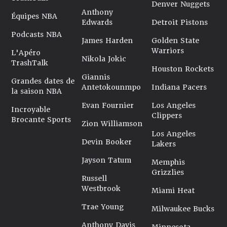
Denver Nuggets
Anthony
Équipes NBA
Edwards
Detroit Pistons
Podcasts NBA
James Harden
Golden State
Warriors
L'Apéro
Nikola Jokic
TrashTalk
Houston Rockets
Giannis
Grandes dates de
Antetokounmpo
Indiana Pacers
la saison NBA
Evan Fournier
Los Angeles
Incroyable
Clippers
Brocante Sports
Zion Williamson
Los Angeles
Devin Booker
Lakers
Jayson Tatum
Memphis
Grizzlies
Russell
Westbrook
Miami Heat
Trae Young
Milwaukee Bucks
Anthony Davis