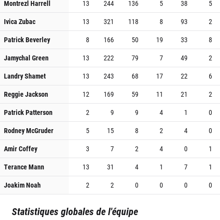
Montrezl Harrell
13
244
136
5
38
5
Ivica Zubac
13
321
118
8
93
2
Patrick Beverley
8
166
50
19
33
8
Jamychal Green
13
222
79
7
49
2
Landry Shamet
13
243
68
17
22
6
Reggie Jackson
12
169
59
11
21
2
Patrick Patterson
2
9
9
4
1
0
Rodney McGruder
5
15
8
2
4
0
Amir Coffey
3
7
2
4
0
1
Terance Mann
13
31
4
1
7
1
Joakim Noah
2
2
0
0
0
0
Statistiques globales de l'équipe