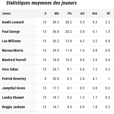
Statistiques moyennes des joueurs
Joueur
G
Min
Pts
Ast
Reb
Stl
Kawhi Leonard
13
39.3
28.2
5.5
9.3
2.3
Paul George
13
36.8
20.2
3.8
6.1
1.5
Lou Williams
13
26.2
12.8
4.2
3.2
0.8
Marcus Morris
13
29.9
11.8
1.6
4.8
0.8
Montrezl Harrell
13
18.8
10.5
0.4
2.9
0.4
Ivica Zubac
13
24.7
9.1
0.6
7.2
0.2
Patrick Beverley
8
20.8
6.3
2.4
4.1
1
Jamychal Green
13
17.1
6.1
0.5
3.8
0.2
Landry Shamet
13
18.7
5.2
1.3
1.7
0.5
Reggie Jackson
12
14.1
4.9
0.9
1.8
0.2