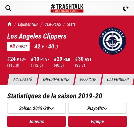
TrashTalk Actu NBA
Équipes NBA
CLIPPERS
Stats
Los Angeles Clippers
42
·
40
#
8
V
D
OUEST
#
24
#
10
#
29
#
30
PTS+
PTS-
REB
AST
(
113.8
)
(
112.6
)
(
40.6
)
(
23.7
)
ACTUALITÉ
INFORMATIONS
EFFECTIF
CALENDRIER
Statistiques de la saison
2019-20
Saison 2019-20
Playoffs
Joueurs
Équipe