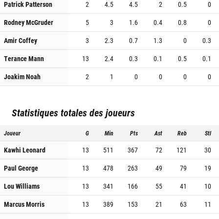
Patrick Patterson
2
4.5
4.5
2
0.5
0
Rodney McGruder
5
3
1.6
0.4
0.8
0
Amir Coffey
3
2.3
0.7
1.3
0
0.3
Terance Mann
13
2.4
0.3
0.1
0.5
0.1
Joakim Noah
2
1
0
0
0
0
Statistiques totales des joueurs
Joueur
G
Min
Pts
Ast
Reb
Stl
Kawhi Leonard
13
511
367
72
121
30
Paul George
13
478
263
49
79
19
Lou Williams
13
341
166
55
41
10
Marcus Morris
13
389
153
21
63
11