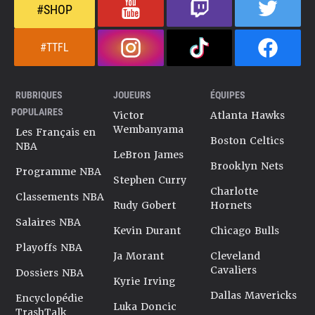
#SHOP
#TTFL
RUBRIQUES
JOUEURS
ÉQUIPES
POPULAIRES
Victor
Atlanta Hawks
Wembanyama
Les Français en
Boston Celtics
NBA
LeBron James
Brooklyn Nets
Programme NBA
Stephen Curry
Charlotte
Classements NBA
Rudy Gobert
Hornets
Salaires NBA
Kevin Durant
Chicago Bulls
Playoffs NBA
Ja Morant
Cleveland
Cavaliers
Dossiers NBA
Kyrie Irving
Dallas Mavericks
Encyclopédie
Luka Doncic
TrashTalk