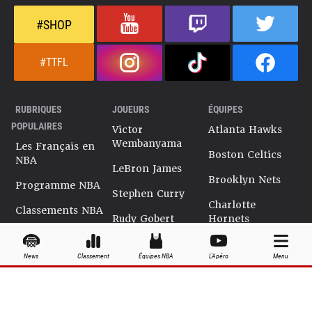
#SHOP
#TTFL
RUBRIQUES
JOUEURS
ÉQUIPES
POPULAIRES
Victor
Atlanta Hawks
Wembanyama
Les Français en
Boston Celtics
NBA
LeBron James
Brooklyn Nets
Programme NBA
Stephen Curry
Charlotte
Classements NBA
Rudy Gobert
Hornets
Salaires NBA
Kevin Durant
Chicago Bulls
News
Classement
Équipes NBA
L'Apéro
Menu
Playoffs NBA
Ja Morant
Cleveland
Cavaliers
Dossiers NBA
Kyrie Irving
Dallas Mavericks
Encyclopédie