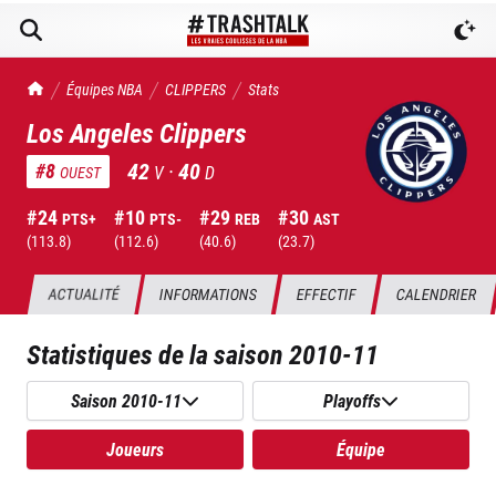
TrashTalk Actu NBA
Équipes NBA
CLIPPERS
Stats
Los Angeles Clippers
42
·
40
#
8
V
D
OUEST
#
24
#
10
#
29
#
30
PTS+
PTS-
REB
AST
(
113.8
)
(
112.6
)
(
40.6
)
(
23.7
)
ACTUALITÉ
INFORMATIONS
EFFECTIF
CALENDRIER
Statistiques de la saison
2010-11
Saison 2010-11
Playoffs
Joueurs
Équipe